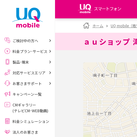
スマートフォン
my UQ WiMAX
ホーム
UQ mobile
UQ WiMAX ご契約の方
ａｕショップ 
ご検討中の方へ
My UQ mobile
料金プラン･サービス
UQ mobile ご契約の方
製品･端末
UQ mobile
データチャージサイト
対応サービスエリア
お客さまサポート
キャンペーン一覧
CMギャラリー
(テレビCM･WEB動画)
料金シミュレーション
法人のお客さま