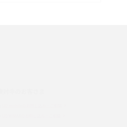
イズ・カメラ性能の違いを徹底解説
スマホが高い理由は？購入費用を抑える方法や
端末を選ぶ時の注意点を解説！
スマホのネット通信速度が遅い原因は？すぐで
きる対処法や見直すポイントを解説
LINEの通知がこない時の原因と対処法9選！設
定の確認手順も解説
検討中のお客さま
スマホのウィジェットとは？iPhone・Android
の設定方法やおススメを紹介
UQ mobileのお申し込み・ご相談
Bluetooth®とは？Wi-Fiとの違いやスマホ・PC
UQ WiMAXのお申し込み・ご相談
との接続方法を解説