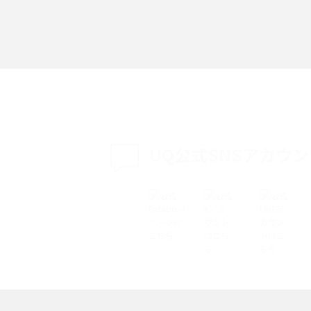
「iPhoneを探す」の使い方と設定方法を紹
る方法は？相手に知ら
介！ブラウザやアプリから探す方法を詳しく
紹介
説
設定・変更方法を解
着信拒否とは？設定方法やブロックした番号
も紹介
確認方法を解説
UQ公式SNSアカウ
ップ設定方法や空き容量
ASMRとは？意味や動画の種類、楽しみ方を紹
介
介
の特典は？料金プランやメ
スマホの位置情報機能とは？有効にした場合
法を解説
メリットや注意点などを解説
ク方法・解除に向け
インスタグラムとは？登録や投稿の方法、基
機能をわかりやすく解説