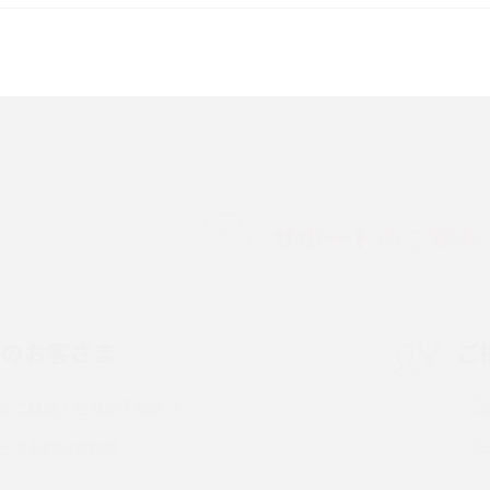
較して解説
ク・機能の違いをわかりやすく紹介
15の違いは？カメラ・スペ
iPhoneの機種変更のやり方は？事前準備・手
順やデータ移行方法をわかりやすく解説
徴やメリット・デメリ
高校生にスマホ制限は必要？所持率やメリッ
ト・デメリットを詳しく紹介
サポートのご案内
度制限とは？回避の
LINEの引き継ぎ方法は？対象データや事前準
方法を解説
備・条件・注意点などを解説
中のお客さま
ご
電話をかける方法や
iCloudの使用容量を減らす9つの方法！使用状
を解説
況の確認手順も紹介
るご質問・各種お手続き
（旧Twitter）、
インスタのDMの送り方は？便利機能の使い方
トでお問い合わせ
送る方法を解説
や注意点をわかりやすく解説