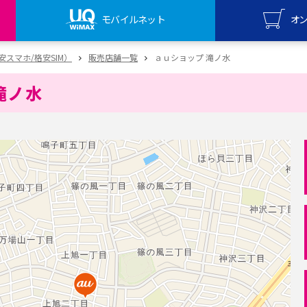
モバイルネット
オ
UQ mo
（格安スマホ/格安SIM）
販売店舗一覧
ａｕショップ 滝ノ水
オンライ
滝ノ水
UQ Wi
オンライ