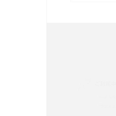
は？サイズやスペックを比
iPhone 16とiPhone 
ック・機能を徹底比較
Androidスマホとは？特
ット、おススメ機種を紹介
スマホや携帯端末の通信速
コツや解除のタイミング・
ご利用
非通知設定とは？184で
iPhone・Androidの設定
よくあ
リプライ機能とは？LINE、X
チャッ
Instagram、TikTokで