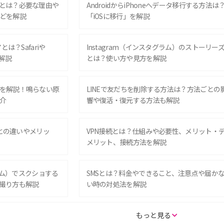
とは？必要な理由や
AndroidからiPhoneへデータ移行する方法は
どを解説
「iOSに移行」を解説
は？Safariや
Instagram（インスタグラム）のストーリー
解説
とは？使い方や見方を解説
を解説！鳴らない原
LINEで友だちを削除する方法は？方法ごとの
介
響や復活・復元する方法も解説
Eとの違いやメリッ
VPN接続とは？仕組みや必要性、メリット・
メリット、接続方法を解説
グラム）でスクショする
SMSとは？料金やできること、注意点や届か
撮り方も解説
い時の対処法を解説
SE（第3世代）の違い
iPhone 16eとiPhone 14を徹底比較！スペッ
もっと見る