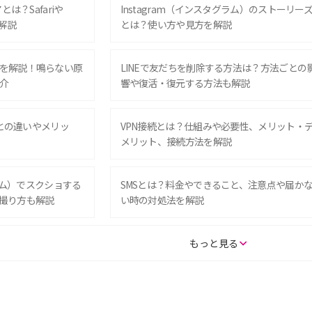
は？Safariや
Instagram（インスタグラム）のストーリー
解説
とは？使い方や見方を解説
を解説！鳴らない原
LINEで友だちを削除する方法は？方法ごとの
介
響や復活・復元する方法も解説
Eとの違いやメリッ
VPN接続とは？仕組みや必要性、メリット・
メリット、接続方法を解説
グラム）でスクショする
SMSとは？料金やできること、注意点や届か
撮り方も解説
い時の対処法を解説
SE（第3世代）の違い
iPhone 16eとiPhone 14を徹底比較！スペッ
もっと見る
較して解説
ク・機能の違いをわかりやすく紹介
15の違いは？カメラ・スペ
iPhoneの機種変更のやり方は？事前準備・手