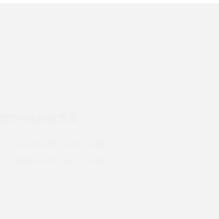
端末を選ぶ時の注意点を解説！
スマホのネット通信速度が遅い原因は？すぐで
きる対処法や見直すポイントを解説
LINEの通知がこない時の原因と対処法9選！設
定の確認手順も解説
検討中のお客さま
スマホのウィジェットとは？iPhone・Android
の設定方法やおススメを紹介
UQ mobileのお申し込み・ご相談
Bluetooth®とは？Wi-Fiとの違いやスマホ・PC
UQ WiMAXのお申し込み・ご相談
との接続方法を解説
Wi-Fiを快適に使うための速度はどれくらい？
解
用途別の目安・回線ごとの平均を紹介