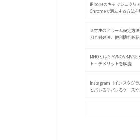
iPhoneのキャッシュクリアと
Chromeで消去する方法を
スマホのアラーム設定方法
因と対処法、便利機能も紹
MNOとは？MVNOやMVN
ト・デメリットを解説
Instagram（インスタ
とバレる？バレるケースや
iPhone 16eとiPhone 
は？サイズやスペックを比
iPhone 16とiPhone 