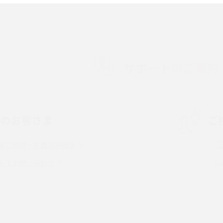
順やデータ移行方法をわかりやすく解説
徴やメリット・デメリ
高校生にスマホ制限は必要？所持率やメリッ
ト・デメリットを詳しく紹介
サポートのご案内
度制限とは？回避の
LINEの引き継ぎ方法は？対象データや事前準
方法を解説
備・条件・注意点などを解説
中のお客さま
ご
電話をかける方法や
iCloudの使用容量を減らす9つの方法！使用状
を解説
況の確認手順も紹介
るご質問・各種お手続き
（旧Twitter）、
インスタのDMの送り方は？便利機能の使い方
トでお問い合わせ
送る方法を解説
や注意点をわかりやすく解説
「iPhoneを探す」の使い方と設定方法を紹
る方法は？相手に知ら
介！ブラウザやアプリから探す方法を詳しく
紹介