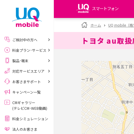
スマートフォン
my UQ WiMAX
ホーム
UQ mobile
UQ WiMAX ご契約の方
トヨタ au取
ご検討中の方へ
My UQ mobile
料金プラン･サービス
UQ mobile ご契約の方
製品･端末
UQ mobile
データチャージサイト
対応サービスエリア
お客さまサポート
キャンペーン一覧
CMギャラリー
(テレビCM･WEB動画)
料金シミュレーション
法人のお客さま