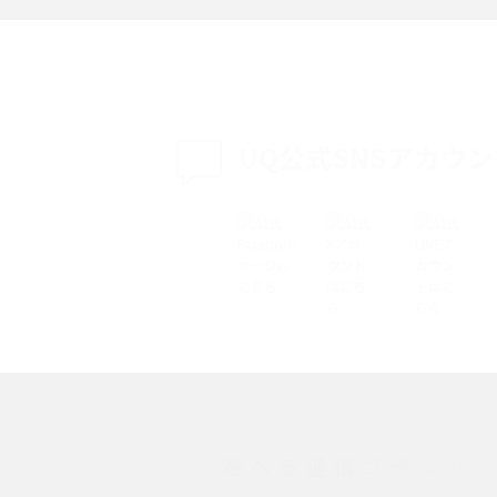
説
設定・変更方法を解
着信拒否とは？設定方法やブロックした番号
も紹介
確認方法を解説
UQ公式SNSアカウ
ップ設定方法や空き容量
ASMRとは？意味や動画の種類、楽しみ方を紹
介
介
の特典は？料金プランやメ
スマホの位置情報機能とは？有効にした場合
法を解説
メリットや注意点などを解説
ク方法・解除に向け
インスタグラムとは？登録や投稿の方法、基
機能をわかりやすく解説
選べる通信ブランド
とは？デメリットや
パケット通信料とは？どのようなサービスが
る？3Gサービスの終了についても解説