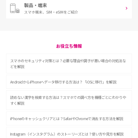
製品・端末
スマホ端末、
SIM・eSIMをご紹介
お役立ち情報
スマホのセキュリティ対策とは？必要な理由や調子が悪い場合の対処法な
どを解説
AndroidからiPhoneへデータ移行する方法は？「iOSに移行」を解説
読めない漢字を検索する方法は？スマホでの調べ方を機種ごとにわかりや
すく解説
iPhoneのキャッシュクリアとは？SafariやChromeで消去する方法を解説
Instagram（インスタグラム）のストーリーズとは？使い方や見方を解説