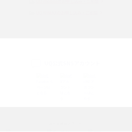
UQ mobileのお申し込み・ご相談
UQ WiMAXのお申し込み・ご相談
SMSとは？料金やできること、注意点や届かない時の対処法を解説
Discord（ディスコード）とは？使い方や用語の意味、便利な機能を解説
iPhone 16eとiPhone SE（第3世代）の違いは？サイズやスペックを比較し
て解説
UQ公式SNSアカウント
iPhone 16eとiPhone 14を徹底比較！スペック・機能の違いをわかりやすく
紹介
iPhone 16シリーズのモデルを比較！価格・サイズ・カメラ性能の違いを徹
底解説
iPhone 16とiPhone 15の違いは？カメラ・スペック・機能を徹底比較
iPhoneの機種変更のやり方は？事前準備・手順やデータ移行方法をわかり
選べる通信ブランド
やすく解説