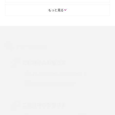
ASMRとは？初心者向けの代表ジャンルや楽しみ方を解説
もっと見る
スマホのアラーム設定方法を解説！鳴らない原因と対処法、便利機能も紹
介
LINEで友だちを削除する方法は？方法ごとの影響や復活・復元する方法も
解説
サポートのご案内
プリペイドSIMとは？種類やメリット・デメリット、利用までの流れを解説
ご利用中のお客さま
MNOとは？MVNOやMVNEとの違いやメリット・デメリットを解説
よくあるご質問・各種お手続き
チャットでお問い合わせ
VPN接続とは？仕組みや必要性、メリット・デメリット、接続方法を解説
Threads（スレッズ）とは？主な機能や登録方法、投稿の仕方を解説
ご検討中のお客さま
Instagram（インスタグラム）でスクショするとバレる？バレるケースや撮
り方も解説