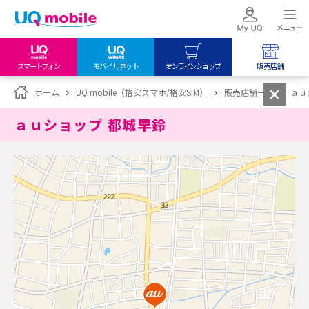
スマートフォン
モバイルネット
オンラインショップ
販売店舗
my UQ WiMAX
UQ mobile
UQ mobile
ホーム
UQ mobile（格安スマホ/格安SIM）
販売店舗一覧
ａｕ
UQ WiMAX ご契約の方
オンラインショップ
販売店舗
ａｕショップ 都城早鈴
My UQ mobile
UQ WiMAX
UQ WiMAX
UQ mobile ご契約の方
オンラインショップ
販売店舗
UQ mobile
データチャージサイト