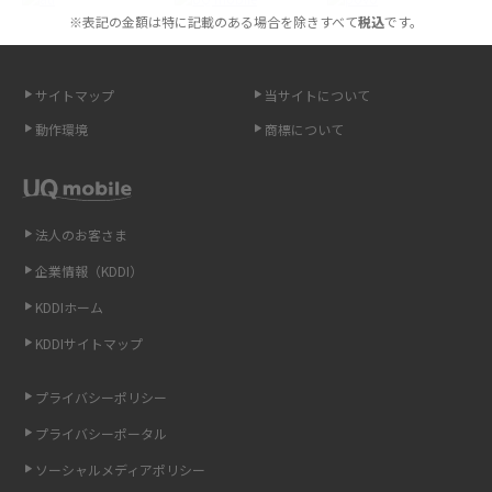
※表記の金額は特に記載のある場合を除きすべて
税込
です。
スマホが高い理由は？購入費用を抑える方法や端末を選ぶ時の注意点を解
説！
サイトマップ
当サイトについて
Androidスマホとは？特徴やメリット・デメリット、おススメ機種を紹介
動作環境
商標について
高校生にスマホ制限は必要？所持率やメリット・デメリットを詳しく紹介
スマホのネット通信速度が遅い原因は？すぐできる対処法や見直すポイン
トを解説
法人のお客さま
企業情報（KDDI）
スマホや携帯端末の通信速度制限とは？回避のコツや解除のタイミング・
KDDIホーム
方法を解説
KDDIサイトマップ
LINEの引き継ぎ方法は？対象データや事前準備・条件・注意点などを解説
プライバシーポリシー
LINEの通知がこない時の原因と対処法9選！設定の確認手順も解説
プライバシーポータル
ソーシャルメディアポリシー
非通知設定とは？184で電話をかける方法やiPhone・Androidの設定を解説