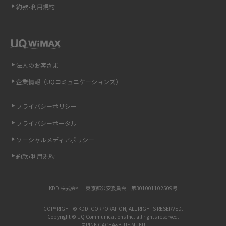
約款•利用規約
iCloudの使用容量を減らす9つの方法！使用状況の確認手順も紹介
スマホのウィジェットとは？iPhone・Androidの設定方法やおススメを紹
介
法人のお客さま
リプライ機能とは？LINE、X（旧Twitter）、Instagram、TikTokで送る方法
企業情報（UQコミュニケーションズ）
を解説
プライバシーポリシー
インスタのDMの送り方は？便利機能の使い方や注意点をわかりやすく解説
プライバシーポータル
Bluetooth®とは？Wi-Fiとの違いやスマホ・PCとの接続方法を解説
ソーシャルメディアポリシー
約款•利用規約
LINEで送信取り消しをする方法は？相手に知られるのか、削除との違いも
紹介
KDDI株式会社 東京都公安委員会 第301001102509号
「iPhoneを探す」の使い方と設定方法を紹介！ブラウザやアプリから探す
方法を詳しく解説
COPYRIGHT © KDDI CORPORATION, ALL RIGHTS RESERVED.
Copyright © UQ Communications Inc. all rights reserved.
©PINK GACHA&BLUE MUKU