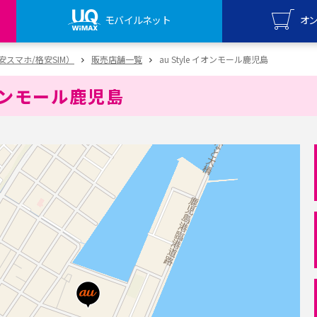
モバイルネット
オ
UQ mo
（格安スマホ/格安SIM）
販売店舗一覧
au Style イオンモール鹿児島
オンライ
イオンモール鹿児島
UQ Wi
オンライ