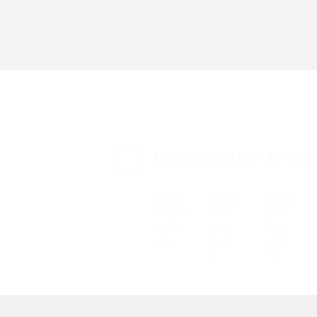
「iPhoneを探す」の使い方と設定方法を紹
る方法は？相手に知ら
介！ブラウザやアプリから探す方法を詳しく
紹介
説
設定・変更方法を解
着信拒否とは？設定方法やブロックした番号
も紹介
確認方法を解説
UQ公式SNSアカウ
ップ設定方法や空き容量
ASMRとは？意味や動画の種類、楽しみ方を紹
介
介
の特典は？料金プランやメ
スマホの位置情報機能とは？有効にした場合
法を解説
メリットや注意点などを解説
ク方法・解除に向け
インスタグラムとは？登録や投稿の方法、基
機能をわかりやすく解説