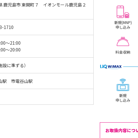
県 鹿児島市 東開町７ イオンモール鹿児島２
新規(MNP)
3-1710
申し込み
:00～21:00
:00～20:00
料金収納
施設に準ずる）
山駅 市電谷山駅
新規
申し込み
お取扱内容につ