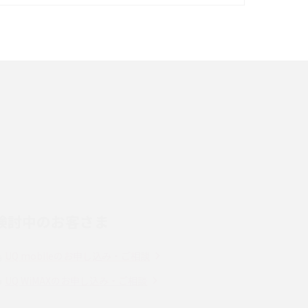
イズ・カメラ性能の違いを徹底解説
スマホが高い理由は？購入費用を抑える方法や
端末を選ぶ時の注意点を解説！
スマホのネット通信速度が遅い原因は？すぐで
きる対処法や見直すポイントを解説
LINEの通知がこない時の原因と対処法9選！設
定の確認手順も解説
検討中のお客さま
スマホのウィジェットとは？iPhone・Android
の設定方法やおススメを紹介
UQ mobileのお申し込み・ご相談
Bluetooth®とは？Wi-Fiとの違いやスマホ・PC
UQ WiMAXのお申し込み・ご相談
との接続方法を解説