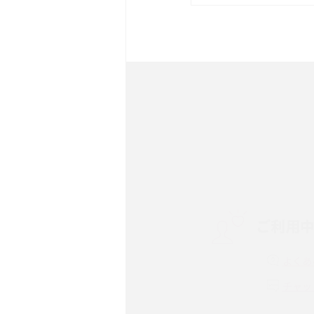
は？サイズやスペックを比
iPhone 16とiPhone 
ック・機能を徹底比較
Androidスマホとは？特
ット、おススメ機種を紹介
スマホや携帯端末の通信速
コツや解除のタイミング・
ご利用
非通知設定とは？184で
iPhone・Androidの設定
よくあ
リプライ機能とは？LINE、X
チャッ
Instagram、TikTokで