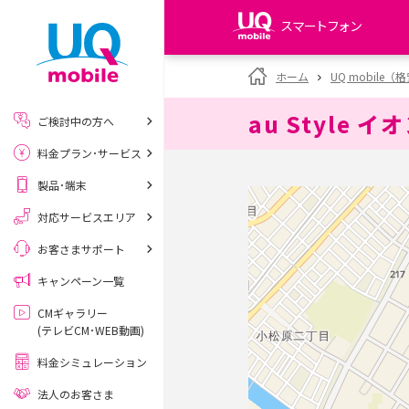
スマートフォン
my UQ WiMAX
ホーム
UQ mobile
UQ WiMAX ご契約の方
au Style 
ご検討中の方へ
My UQ mobile
料金プラン･サービス
UQ mobile ご契約の方
製品･端末
UQ mobile
データチャージサイト
対応サービスエリア
お客さまサポート
キャンペーン一覧
CMギャラリー
(テレビCM･WEB動画)
料金シミュレーション
法人のお客さま