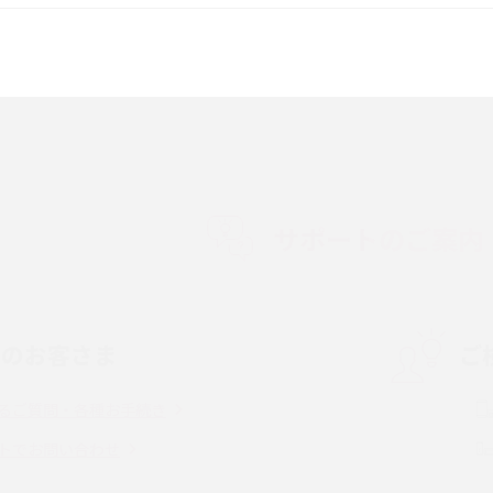
較して解説
ク・機能の違いをわかりやすく紹介
15の違いは？カメラ・スペ
iPhoneの機種変更のやり方は？事前準備・手
順やデータ移行方法をわかりやすく解説
徴やメリット・デメリ
高校生にスマホ制限は必要？所持率やメリッ
ト・デメリットを詳しく紹介
サポートのご案内
度制限とは？回避の
LINEの引き継ぎ方法は？対象データや事前準
方法を解説
備・条件・注意点などを解説
中のお客さま
ご
電話をかける方法や
iCloudの使用容量を減らす9つの方法！使用状
を解説
況の確認手順も紹介
るご質問・各種お手続き
（旧Twitter）、
インスタのDMの送り方は？便利機能の使い方
トでお問い合わせ
送る方法を解説
や注意点をわかりやすく解説