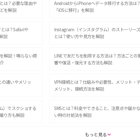
とは？必要な理由や
AndroidからiPhoneへデータ移行する方法は
どを解説
「iOSに移行」を解説
は？Safariや
Instagram（インスタグラム）のストーリー
解説
とは？使い方や見方を解説
を解説！鳴らない原
LINEで友だちを削除する方法は？方法ごとの
介
響や復活・復元する方法も解説
Eとの違いやメリッ
VPN接続とは？仕組みや必要性、メリット・
メリット、接続方法を解説
グラム）でスクショする
SMSとは？料金やできること、注意点や届か
撮り方も解説
い時の対処法を解説
SE（第3世代）の違い
iPhone 16eとiPhone 14を徹底比較！スペッ
もっと見る