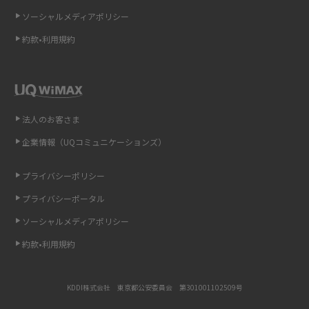
ソーシャルメディアポリシー
非通知設定とは？184で電話をかける方法やiPhone・Androidの設定を解説
約款•利用規約
iCloudの使用容量を減らす9つの方法！使用状況の確認手順も紹介
スマホのウィジェットとは？iPhone・Androidの設定方法やおススメを紹
介
法人のお客さま
リプライ機能とは？LINE、X（旧Twitter）、Instagram、TikTokで送る方法
企業情報（UQコミュニケーションズ）
を解説
プライバシーポリシー
インスタのDMの送り方は？便利機能の使い方や注意点をわかりやすく解説
プライバシーポータル
Bluetooth®とは？Wi-Fiとの違いやスマホ・PCとの接続方法を解説
ソーシャルメディアポリシー
約款•利用規約
LINEで送信取り消しをする方法は？相手に知られるのか、削除との違いも
紹介
KDDI株式会社 東京都公安委員会 第301001102509号
「iPhoneを探す」の使い方と設定方法を紹介！ブラウザやアプリから探す