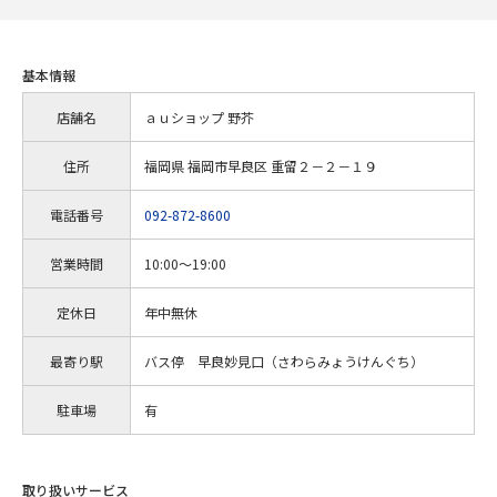
基本情報
店舗名
ａｕショップ 野芥
住所
福岡県 福岡市早良区 重留２－２－１９
電話番号
092-872-8600
営業時間
10:00～19:00
定休日
年中無休
最寄り駅
バス停 早良妙見口（さわらみょうけんぐち）
駐車場
有
取り扱いサービス