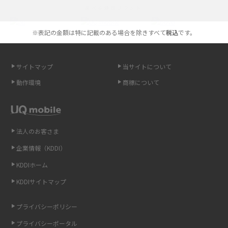
選べる通信ブランド
やすく解説
※表記の金額は特に記載のある場合を除きすべて
税込
です。
スマホが高い理由は？購入費用を抑える方法や端末を選ぶ時の注意点を解
説！
サイトマップ
当サイトについて
Androidスマホとは？特徴やメリット・デメリット、おススメ機種を紹介
動作環境
商標について
高校生にスマホ制限は必要？所持率やメリット・デメリットを詳しく紹介
スマホのネット通信速度が遅い原因は？すぐできる対処法や見直すポイン
トを解説
法人のお客さま
企業情報（KDDI）
スマホや携帯端末の通信速度制限とは？回避のコツや解除のタイミング・
KDDIホーム
方法を解説
KDDIサイトマップ
LINEの引き継ぎ方法は？対象データや事前準備・条件・注意点などを解説
プライバシーポリシー
LINEの通知がこない時の原因と対処法9選！設定の確認手順も解説
プライバシーポータル