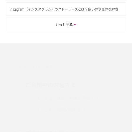
Instagram（インスタグラム）のストーリーズとは？使い方や見方を解説
ASMRとは？初心者向けの代表ジャンルや楽しみ方を解説
もっと見る
スマホのアラーム設定方法を解説！鳴らない原因と対処法、便利機能も紹
介
LINEで友だちを削除する方法は？方法ごとの影響や復活・復元する方法も
解説
サポートのご案内
プリペイドSIMとは？種類やメリット・デメリット、利用までの流れを解説
ご利用中のお客さま
MNOとは？MVNOやMVNEとの違いやメリット・デメリットを解説
よくあるご質問・各種お手続き
チャットでお問い合わせ
VPN接続とは？仕組みや必要性、メリット・デメリット、接続方法を解説
Threads（スレッズ）とは？主な機能や登録方法、投稿の仕方を解説