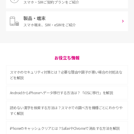
スマホ・SIM
ご契約プランをご紹介
製品・端末
スマホ端末、
SIM・eSIMをご紹介
お役立ち情報
スマホのセキュリティ対策とは？必要な理由や調子が悪い場合の対処法な
どを解説
AndroidからiPhoneへデータ移行する方法は？「iOSに移行」を解説
読めない漢字を検索する方法は？スマホでの調べ方を機種ごとにわかりや
すく解説
iPhoneのキャッシュクリアとは？SafariやChromeで消去する方法を解説