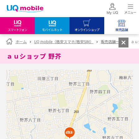
スマートフォン
モバイルネット
オンラインショップ
販売店舗
my UQ WiMAX
UQ mobile
UQ mobile
ホーム
UQ mobile（格安スマホ/格安SIM）
販売店舗一覧
ａｕ
UQ WiMAX ご契約の方
オンラインショップ
販売店舗
ａｕショップ 野芥
My UQ mobile
UQ WiMAX
UQ WiMAX
UQ mobile ご契約の方
オンラインショップ
販売店舗
UQ mobile
データチャージサイト