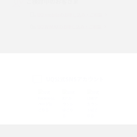
ご検討中のお客さま
Instagram（インスタグラム）でスクショするとバレる？バレるケースや撮
り方も解説
UQ mobileのお申し込み・ご相談
UQ WiMAXのお申し込み・ご相談
SMSとは？料金やできること、注意点や届かない時の対処法を解説
Discord（ディスコード）とは？使い方や用語の意味、便利な機能を解説
iPhone 16eとiPhone SE（第3世代）の違いは？サイズやスペックを比較し
て解説
UQ公式SNSアカウント
iPhone 16eとiPhone 14を徹底比較！スペック・機能の違いをわかりやすく
紹介
iPhone 16シリーズのモデルを比較！価格・サイズ・カメラ性能の違いを徹
底解説
iPhone 16とiPhone 15の違いは？カメラ・スペック・機能を徹底比較
iPhoneの機種変更のやり方は？事前準備・手順やデータ移行方法をわかり