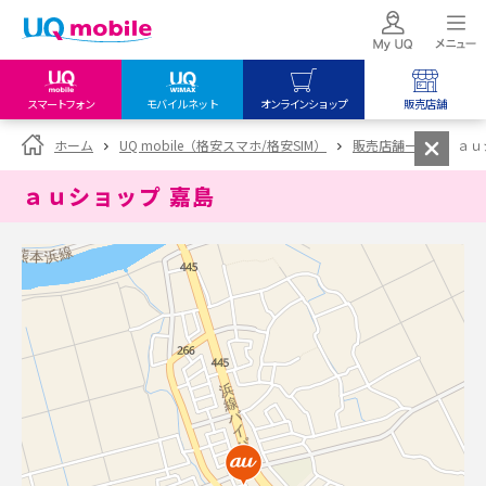
スマートフォン
モバイルネット
オンラインショップ
販売店舗
my UQ WiMAX
UQ mobile
UQ mobile
ホーム
UQ mobile（格安スマホ/格安SIM）
販売店舗一覧
ａｕ
UQ WiMAX ご契約の方
オンラインショップ
販売店舗
ａｕショップ 嘉島
My UQ mobile
UQ WiMAX
UQ WiMAX
UQ mobile ご契約の方
オンラインショップ
販売店舗
UQ mobile
データチャージサイト