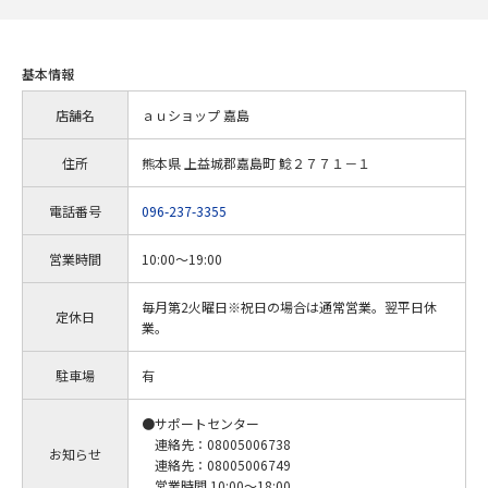
基本情報
店舗名
ａｕショップ 嘉島
住所
熊本県 上益城郡嘉島町 鯰２７７１－１
電話番号
096-237-3355
営業時間
10:00～19:00
毎月第2火曜日※祝日の場合は通常営業。翌平日休
定休日
業。
駐車場
有
●サポートセンター
連絡先：08005006738
お知らせ
連絡先：08005006749
営業時間 10:00～18:00