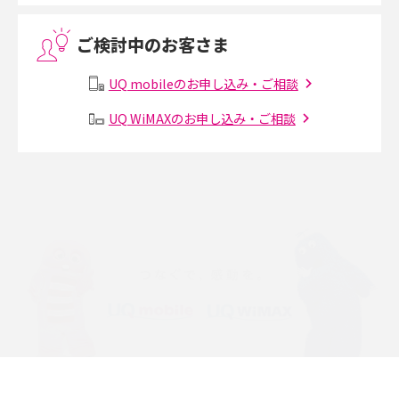
ご検討中のお客さま
Threads（スレッズ）とは？主な機能や登録方法、投稿の仕方を解説
UQ mobileのお申し込み・ご相談
Instagram（インスタグラム）でスクショするとバレる？バレるケースや撮
り方も解説
UQ WiMAXのお申し込み・ご相談
SMSとは？料金やできること、注意点や届かない時の対処法を解説
Discord（ディスコード）とは？使い方や用語の意味、便利な機能を解説
iPhone 16eとiPhone SE（第3世代）の違いは？サイズやスペックを比較し
て解説
iPhone 16eとiPhone 14を徹底比較！スペック・機能の違いをわかりやすく
紹介
iPhone 16シリーズのモデルを比較！価格・サイズ・カメラ性能の違いを徹
底解説