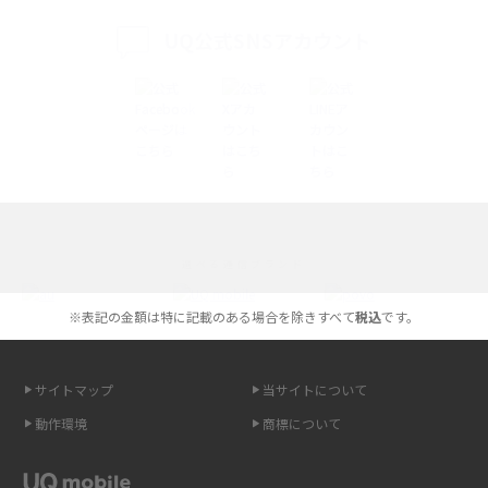
iPhone 16とiPhone 15の違いは？カメラ・スペック・機能を徹底比較
UQ公式SNSアカウント
iPhoneの機種変更のやり方は？事前準備・手順やデータ移行方法をわかり
やすく解説
スマホが高い理由は？購入費用を抑える方法や端末を選ぶ時の注意点を解
説！
Androidスマホとは？特徴やメリット・デメリット、おススメ機種を紹介
選べる通信ブランド
高校生にスマホ制限は必要？所持率やメリット・デメリットを詳しく紹介
※表記の金額は特に記載のある場合を除きすべて
税込
です。
スマホのネット通信速度が遅い原因は？すぐできる対処法や見直すポイン
トを解説
サイトマップ
当サイトについて
スマホや携帯端末の通信速度制限とは？回避のコツや解除のタイミング・
動作環境
商標について
方法を解説