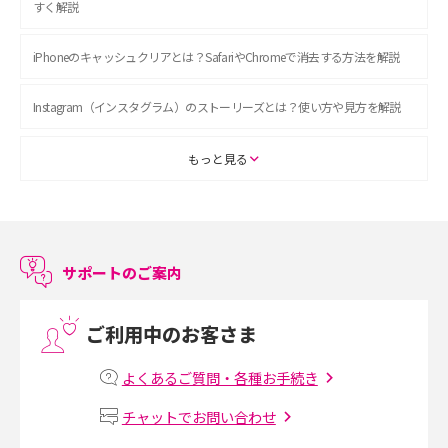
すく解説
iPhoneのキャッシュクリアとは？SafariやChromeで消去する方法を解説
Instagram（インスタグラム）のストーリーズとは？使い方や見方を解説
ASMRとは？初心者向けの代表ジャンルや楽しみ方を解説
もっと見る
スマホのアラーム設定方法を解説！鳴らない原因と対処法、便利機能も紹
介
サポートのご案内
LINEで友だちを削除する方法は？方法ごとの影響や復活・復元する方法も
解説
ご利用中のお客さま
プリペイドSIMとは？種類やメリット・デメリット、利用までの流れを解説
よくあるご質問・各種お手続き
MNOとは？MVNOやMVNEとの違いやメリット・デメリットを解説
チャットでお問い合わせ
VPN接続とは？仕組みや必要性、メリット・デメリット、接続方法を解説