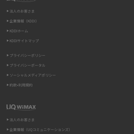
LINEの引き継ぎ方法は？対象データや事前準備・条件・注意点などを解説
法人のお客さま
LINEの通知がこない時の原因と対処法9選！設定の確認手順も解説
企業情報（KDDI）
KDDIホーム
非通知設定とは？184で電話をかける方法やiPhone・Androidの設定を解説
KDDIサイトマップ
iCloudの使用容量を減らす9つの方法！使用状況の確認手順も紹介
プライバシーポリシー
スマホのウィジェットとは？iPhone・Androidの設定方法やおススメを紹
プライバシーポータル
介
ソーシャルメディアポリシー
リプライ機能とは？LINE、X（旧Twitter）、Instagram、TikTokで送る方法
約款•利用規約
を解説
インスタのDMの送り方は？便利機能の使い方や注意点をわかりやすく解説
Bluetooth®とは？Wi-Fiとの違いやスマホ・PCとの接続方法を解説
法人のお客さま
企業情報（UQコミュニケーションズ）
LINEで送信取り消しをする方法は？相手に知られるのか、削除との違いも