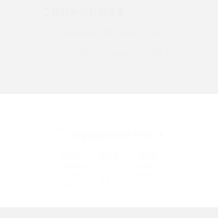
ご検討中のお客さま
Instagram（インスタグラム）でスクショするとバレる？バレるケースや撮
り方も解説
UQ mobileのお申し込み・ご相談
UQ WiMAXのお申し込み・ご相談
SMSとは？料金やできること、注意点や届かない時の対処法を解説
Discord（ディスコード）とは？使い方や用語の意味、便利な機能を解説
iPhone 16eとiPhone SE（第3世代）の違いは？サイズやスペックを比較し
て解説
UQ公式SNSアカウント
iPhone 16eとiPhone 14を徹底比較！スペック・機能の違いをわかりやすく
紹介
iPhone 16シリーズのモデルを比較！価格・サイズ・カメラ性能の違いを徹
底解説
iPhone 16とiPhone 15の違いは？カメラ・スペック・機能を徹底比較