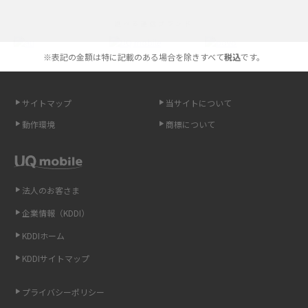
iPhoneの機種変更のやり方は？事前準備・手順やデータ移行方法をわかり
選べる通信ブランド
やすく解説
※表記の金額は特に記載のある場合を除きすべて
税込
です。
スマホが高い理由は？購入費用を抑える方法や端末を選ぶ時の注意点を解
説！
サイトマップ
当サイトについて
Androidスマホとは？特徴やメリット・デメリット、おススメ機種を紹介
動作環境
商標について
高校生にスマホ制限は必要？所持率やメリット・デメリットを詳しく紹介
スマホのネット通信速度が遅い原因は？すぐできる対処法や見直すポイン
トを解説
法人のお客さま
企業情報（KDDI）
スマホや携帯端末の通信速度制限とは？回避のコツや解除のタイミング・
KDDIホーム
方法を解説
KDDIサイトマップ
LINEの引き継ぎ方法は？対象データや事前準備・条件・注意点などを解説
プライバシーポリシー
LINEの通知がこない時の原因と対処法9選！設定の確認手順も解説