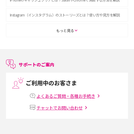
Instagram（インスタグラム）のストーリーズとは？使い方や見方を解説
ASMRとは？初心者向けの代表ジャンルや楽しみ方を解説
もっと見る
スマホのアラーム設定方法を解説！鳴らない原因と対処法、便利機能も紹
介
サポートのご案内
LINEで友だちを削除する方法は？方法ごとの影響や復活・復元する方法も
解説
ご利用中のお客さま
プリペイドSIMとは？種類やメリット・デメリット、利用までの流れを解説
よくあるご質問・各種お手続き
MNOとは？MVNOやMVNEとの違いやメリット・デメリットを解説
チャットでお問い合わせ
VPN接続とは？仕組みや必要性、メリット・デメリット、接続方法を解説
Threads（スレッズ）とは？主な機能や登録方法、投稿の仕方を解説