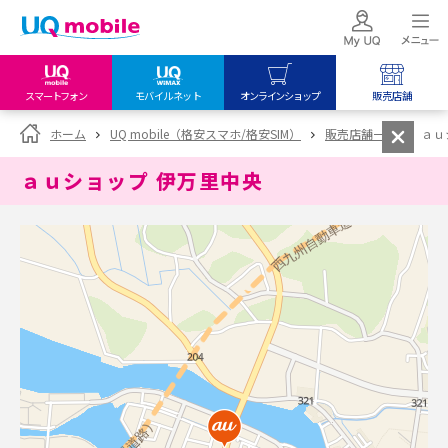
スマートフォン
モバイルネット
オンラインショップ
販売店舗
my UQ WiMAX
UQ mobile
UQ mobile
ホーム
UQ mobile（格安スマホ/格安SIM）
販売店舗一覧
ａｕ
UQ WiMAX ご契約の方
オンラインショップ
販売店舗
ａｕショップ 伊万里中央
My UQ mobile
UQ WiMAX
UQ WiMAX
UQ mobile ご契約の方
オンラインショップ
販売店舗
UQ mobile
データチャージサイト