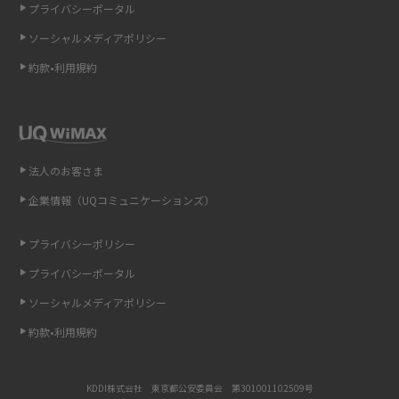
プライバシーポータル
ソーシャルメディアポリシー
非通知設定とは？184で電話をかける方法やiPhone・Androidの設定を解説
約款•利用規約
iCloudの使用容量を減らす9つの方法！使用状況の確認手順も紹介
スマホのウィジェットとは？iPhone・Androidの設定方法やおススメを紹
介
法人のお客さま
リプライ機能とは？LINE、X（旧Twitter）、Instagram、TikTokで送る方法
企業情報（UQコミュニケーションズ）
を解説
プライバシーポリシー
インスタのDMの送り方は？便利機能の使い方や注意点をわかりやすく解説
プライバシーポータル
Bluetooth®とは？Wi-Fiとの違いやスマホ・PCとの接続方法を解説
ソーシャルメディアポリシー
約款•利用規約
LINEで送信取り消しをする方法は？相手に知られるのか、削除との違いも
紹介
KDDI株式会社 東京都公安委員会 第301001102509号