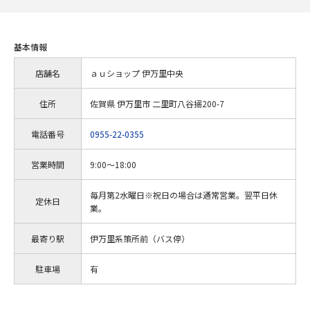
基本情報
店舗名
ａｕショップ 伊万里中央
住所
佐賀県 伊万里市 二里町八谷搦200-7
電話番号
0955-22-0355
営業時間
9:00～18:00
毎月第2水曜日※祝日の場合は通常営業。翌平日休
定休日
業。
最寄り駅
伊万里系策所前（バス停）
駐車場
有