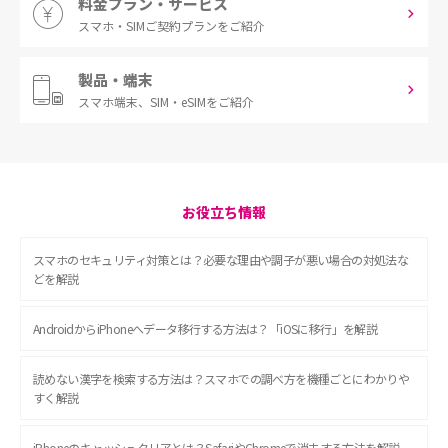
料金プラン・サービス
スマホ・SIM
ご契約プランをご紹介
製品・端末
スマホ端末、
SIM・eSIMをご紹介
お役立ち情報
スマホのセキュリティ対策とは？必要な理由や調子が悪い場合の対処法な
どを解説
AndroidからiPhoneへデータ移行する方法は？「iOSに移行」を解説
読めない漢字を検索する方法は？スマホでの調べ方を機種ごとにわかりや
すく解説
iPhoneのキャッシュクリアとは？SafariやChromeで消去する方法を解説