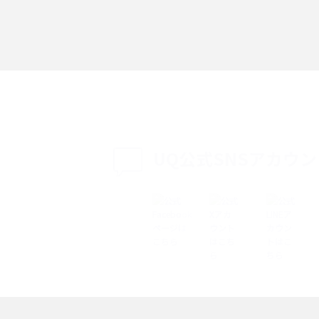
「iPhoneを探す」の使い方と設定方法を紹
る方法は？相手に知ら
介！ブラウザやアプリから探す方法を詳しく
紹介
説
設定・変更方法を解
着信拒否とは？設定方法やブロックした番号
も紹介
確認方法を解説
UQ公式SNSアカウ
ップ設定方法や空き容量
ASMRとは？意味や動画の種類、楽しみ方を紹
介
介
の特典は？料金プランやメ
スマホの位置情報機能とは？有効にした場合
法を解説
メリットや注意点などを解説
ク方法・解除に向け
インスタグラムとは？登録や投稿の方法、基
機能をわかりやすく解説