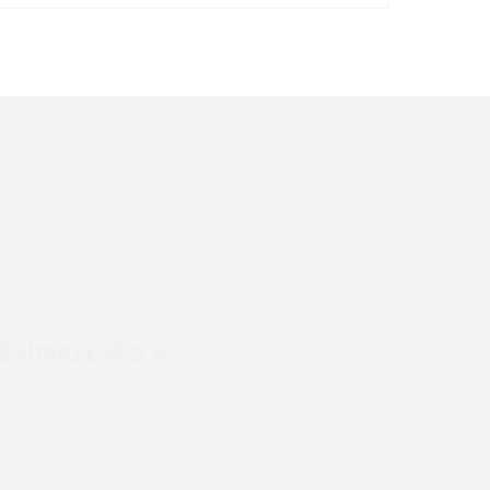
イズ・カメラ性能の違いを徹底解説
スマホが高い理由は？購入費用を抑える方法や
端末を選ぶ時の注意点を解説！
スマホのネット通信速度が遅い原因は？すぐで
きる対処法や見直すポイントを解説
LINEの通知がこない時の原因と対処法9選！設
定の確認手順も解説
検討中のお客さま
スマホのウィジェットとは？iPhone・Android
の設定方法やおススメを紹介
UQ mobileのお申し込み・ご相談
Bluetooth®とは？Wi-Fiとの違いやスマホ・PC
UQ WiMAXのお申し込み・ご相談
との接続方法を解説