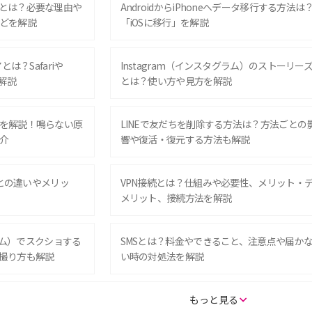
とは？必要な理由や
AndroidからiPhoneへデータ移行する方法は
どを解説
「iOSに移行」を解説
は？Safariや
Instagram（インスタグラム）のストーリー
解説
とは？使い方や見方を解説
を解説！鳴らない原
LINEで友だちを削除する方法は？方法ごとの
介
響や復活・復元する方法も解説
Eとの違いやメリッ
VPN接続とは？仕組みや必要性、メリット・
メリット、接続方法を解説
グラム）でスクショする
SMSとは？料金やできること、注意点や届か
撮り方も解説
い時の対処法を解説
SE（第3世代）の違い
iPhone 16eとiPhone 14を徹底比較！スペッ
もっと見る