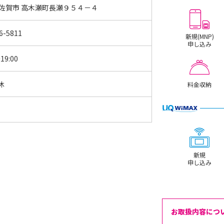
 佐賀市 高木瀬町長瀬９５４－４
6-5811
新規(MNP)
申し込み
19:00
休
料金収納
新規
申し込み
お取扱内容につ