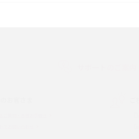
較して解説
ク・機能の違いをわかりやすく紹介
15の違いは？カメラ・スペ
iPhoneの機種変更のやり方は？事前準備・手
順やデータ移行方法をわかりやすく解説
徴やメリット・デメリ
高校生にスマホ制限は必要？所持率やメリッ
ト・デメリットを詳しく紹介
サポートのご案内
度制限とは？回避の
LINEの引き継ぎ方法は？対象データや事前準
方法を解説
備・条件・注意点などを解説
中のお客さま
ご
電話をかける方法や
iCloudの使用容量を減らす9つの方法！使用状
を解説
況の確認手順も紹介
るご質問・各種お手続き
（旧Twitter）、
インスタのDMの送り方は？便利機能の使い方
トでお問い合わせ
送る方法を解説
や注意点をわかりやすく解説