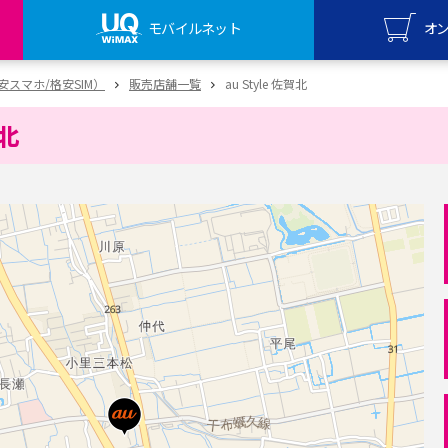
モバイルネット
オ
UQ mo
（格安スマホ/格安SIM）
販売店舗一覧
au Style 佐賀北
オンライ
賀北
UQ Wi
オンライ