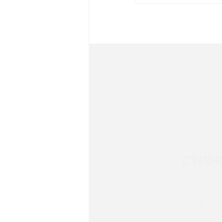
は？サイズやスペックを比
iPhone 16とiPhone 
ック・機能を徹底比較
Androidスマホとは？特
ット、おススメ機種を紹介
スマホや携帯端末の通信速
コツや解除のタイミング・
ご利用
非通知設定とは？184で
iPhone・Androidの設定
よくあ
リプライ機能とは？LINE、X
チャッ
Instagram、TikTokで