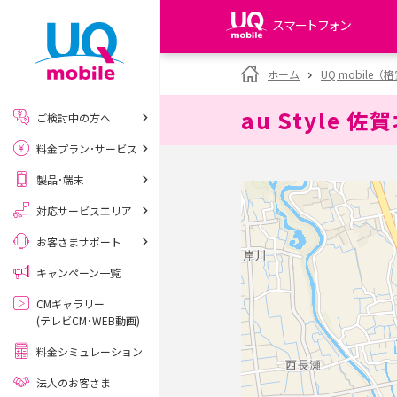
スマートフォン
my UQ WiMAX
ホーム
UQ mobile
UQ WiMAX ご契約の方
au Style 佐
ご検討中の方へ
My UQ mobile
料金プラン･サービス
UQ mobile ご契約の方
製品･端末
UQ mobile
データチャージサイト
対応サービスエリア
お客さまサポート
キャンペーン一覧
CMギャラリー
(テレビCM･WEB動画)
料金シミュレーション
法人のお客さま