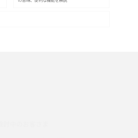
の意味、便利な機能を解説
iPhone 16シリーズのモデルを比較！価格・サ
イズ・カメラ性能の違いを徹底解説
スマホが高い理由は？購入費用を抑える方法や
端末を選ぶ時の注意点を解説！
スマホのネット通信速度が遅い原因は？すぐで
きる対処法や見直すポイントを解説
LINEの通知がこない時の原因と対処法9選！設
定の確認手順も解説
検討中のお客さま
スマホのウィジェットとは？iPhone・Android
の設定方法やおススメを紹介