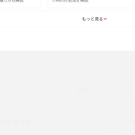
撮り方も解説
い時の対処法を解説
SE（第3世代）の違い
iPhone 16eとiPhone 14を徹底比較！スペッ
もっと見る
較して解説
ク・機能の違いをわかりやすく紹介
15の違いは？カメラ・スペ
iPhoneの機種変更のやり方は？事前準備・手
順やデータ移行方法をわかりやすく解説
徴やメリット・デメリ
高校生にスマホ制限は必要？所持率やメリッ
ト・デメリットを詳しく紹介
サポートのご案内
度制限とは？回避の
LINEの引き継ぎ方法は？対象データや事前準
方法を解説
備・条件・注意点などを解説
中のお客さま
ご
電話をかける方法や
iCloudの使用容量を減らす9つの方法！使用状
を解説
況の確認手順も紹介