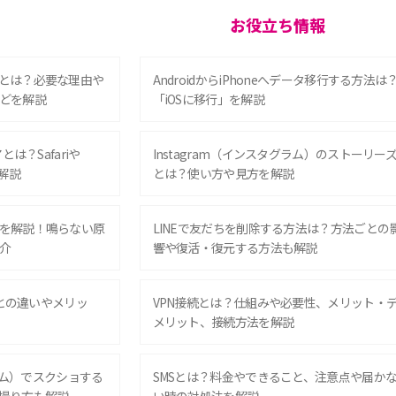
お役立ち情報
とは？必要な理由や
AndroidからiPhoneへデータ移行する方法は
どを解説
「iOSに移行」を解説
は？Safariや
Instagram（インスタグラム）のストーリー
解説
とは？使い方や見方を解説
を解説！鳴らない原
LINEで友だちを削除する方法は？方法ごとの
介
響や復活・復元する方法も解説
Eとの違いやメリッ
VPN接続とは？仕組みや必要性、メリット・
メリット、接続方法を解説
グラム）でスクショする
SMSとは？料金やできること、注意点や届か