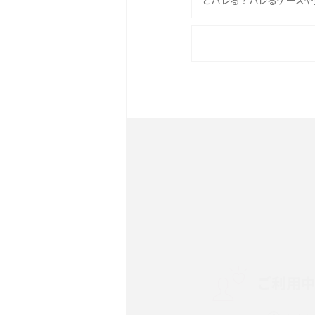
とバレる？バレるケースや
iPhone 16eとiPhone 
は？サイズやスペックを比
iPhone 16とiPhone 
ック・機能を徹底比較
Androidスマホとは？特
ット、おススメ機種を紹介
スマホや携帯端末の通信速
コツや解除のタイミング・
ご利用
非通知設定とは？184で
iPhone・Androidの設定