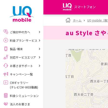
スマートフォン
my UQ WiMAX
ホーム
UQ mobile
UQ WiMAX ご契約の方
au Style さ
ご検討中の方へ
My UQ mobile
料金プラン･サービス
UQ mobile ご契約の方
製品･端末
UQ mobile
データチャージサイト
対応サービスエリア
お客さまサポート
キャンペーン一覧
CMギャラリー
(テレビCM･WEB動画)
料金シミュレーション
法人のお客さま