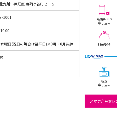
 北九州市戸畑区 東鞘ケ谷町２－５
3-1001
新規(MNP)
申し込み
19:00
2水曜日(祝日の場合は翌平日)※3月・8月無休
料金収納
駅
新規
申し込み
スマホ充電器レン