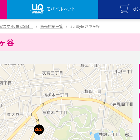
モバイルネット
オ
UQ mo
（格安スマホ/格安SIM）
販売店舗一覧
au Style さやヶ谷
オンライ
やヶ谷
UQ Wi
オンライ