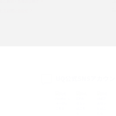
るご質問・各種お手続き
（旧Twitter）、
インスタのDMの送り方は？便利機能の使い方
トでお問い合わせ
送る方法を解説
や注意点をわかりやすく解説
「iPhoneを探す」の使い方と設定方法を紹
る方法は？相手に知ら
介！ブラウザやアプリから探す方法を詳しく
紹介
説
設定・変更方法を解
着信拒否とは？設定方法やブロックした番号
も紹介
確認方法を解説
UQ公式SNSアカウ
ップ設定方法や空き容量
ASMRとは？意味や動画の種類、楽しみ方を紹
介
介
の特典は？料金プランやメ
スマホの位置情報機能とは？有効にした場合
法を解説
メリットや注意点などを解説