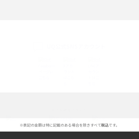
Discord（ディスコード）とは？使い方や用語の意味、便利な機能を解説
iPhone 16eとiPhone SE（第3世代）の違いは？サイズやスペックを比較し
て解説
UQ公式SNSアカウント
iPhone 16eとiPhone 14を徹底比較！スペック・機能の違いをわかりやすく
紹介
iPhone 16シリーズのモデルを比較！価格・サイズ・カメラ性能の違いを徹
底解説
iPhone 16とiPhone 15の違いは？カメラ・スペック・機能を徹底比較
iPhoneの機種変更のやり方は？事前準備・手順やデータ移行方法をわかり
選べる通信ブランド
やすく解説
※表記の金額は特に記載のある場合を除きすべて
税込
です。
スマホが高い理由は？購入費用を抑える方法や端末を選ぶ時の注意点を解
説！