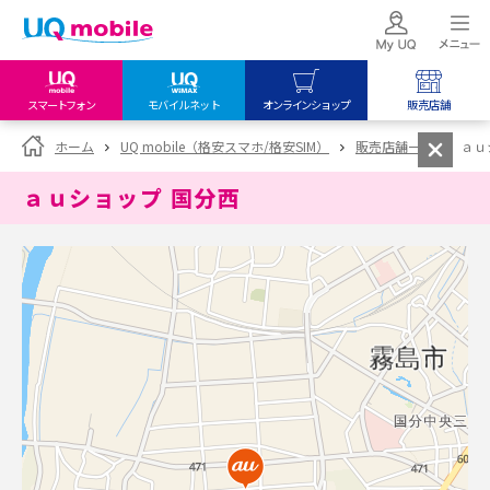
スマートフォン
モバイルネット
オンラインショップ
販売店舗
my UQ WiMAX
UQ mobile
UQ mobile
ホーム
UQ mobile（格安スマホ/格安SIM）
販売店舗一覧
ａｕ
UQ WiMAX ご契約の方
オンラインショップ
販売店舗
ａｕショップ 国分西
My UQ mobile
UQ WiMAX
UQ WiMAX
UQ mobile ご契約の方
オンラインショップ
販売店舗
UQ mobile
データチャージサイト