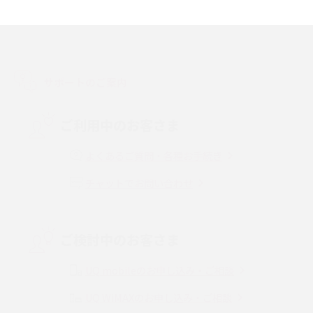
スマホのアラーム設定方法を解説！鳴らない原因と対処法、便利機能も紹
介
LINEで友だちを削除する方法は？方法ごとの影響や復活・復元する方法も
解説
サポートのご案内
プリペイドSIMとは？種類やメリット・デメリット、利用までの流れを解説
ご利用中のお客さま
MNOとは？MVNOやMVNEとの違いやメリット・デメリットを解説
よくあるご質問・各種お手続き
チャットでお問い合わせ
VPN接続とは？仕組みや必要性、メリット・デメリット、接続方法を解説
Threads（スレッズ）とは？主な機能や登録方法、投稿の仕方を解説
ご検討中のお客さま
Instagram（インスタグラム）でスクショするとバレる？バレるケースや撮
り方も解説
UQ mobileのお申し込み・ご相談
UQ WiMAXのお申し込み・ご相談
SMSとは？料金やできること、注意点や届かない時の対処法を解説