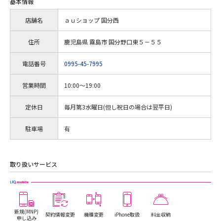
基本情報
店舗名
ａｕショップ 国分西
住所
鹿児島県 霧島市 国分野口東５－５５
電話番号
0995-45-7995
営業時間
10:00～19:00
定休日
毎月第3水曜日(但し祝日の場合は翌平日)
駐車場
有
取り扱いサービス
新規(MNP)
契約情報変更
機種変更
iPhone取扱
料金収納
申し込み