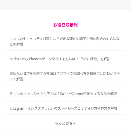
お役立ち情報
スマホのセキュリティ対策とは？必要な理由や調子が悪い場合の対処法な
どを解説
AndroidからiPhoneへデータ移行する方法は？「iOSに移行」を解説
読めない漢字を検索する方法は？スマホでの調べ方を機種ごとにわかりや
すく解説
iPhoneのキャッシュクリアとは？SafariやChromeで消去する方法を解説
Instagram（インスタグラム）のストーリーズとは？使い方や見方を解説
ASMRとは？初心者向けの代表ジャンルや楽しみ方を解説
もっと見る