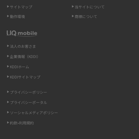
サイトマップ
当サイトについて
Androidスマホとは？特徴やメリット・デメリット、おススメ機種を紹介
動作環境
商標について
高校生にスマホ制限は必要？所持率やメリット・デメリットを詳しく紹介
スマホのネット通信速度が遅い原因は？すぐできる対処法や見直すポイン
トを解説
法人のお客さま
企業情報（KDDI）
スマホや携帯端末の通信速度制限とは？回避のコツや解除のタイミング・
KDDIホーム
方法を解説
KDDIサイトマップ
LINEの引き継ぎ方法は？対象データや事前準備・条件・注意点などを解説
プライバシーポリシー
LINEの通知がこない時の原因と対処法9選！設定の確認手順も解説
プライバシーポータル
ソーシャルメディアポリシー
非通知設定とは？184で電話をかける方法やiPhone・Androidの設定を解説
約款•利用規約
iCloudの使用容量を減らす9つの方法！使用状況の確認手順も紹介