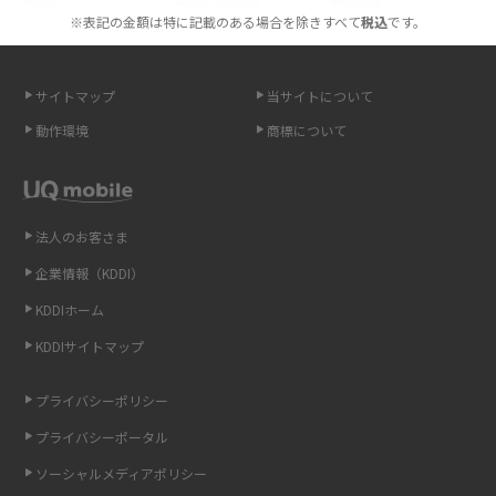
※表記の金額は特に記載のある場合を除きすべて
税込
です。
スマホが高い理由は？購入費用を抑える方法や端末を選ぶ時の注意点を解
説！
サイトマップ
当サイトについて
Androidスマホとは？特徴やメリット・デメリット、おススメ機種を紹介
動作環境
商標について
高校生にスマホ制限は必要？所持率やメリット・デメリットを詳しく紹介
スマホのネット通信速度が遅い原因は？すぐできる対処法や見直すポイン
トを解説
法人のお客さま
企業情報（KDDI）
スマホや携帯端末の通信速度制限とは？回避のコツや解除のタイミング・
KDDIホーム
方法を解説
KDDIサイトマップ
LINEの引き継ぎ方法は？対象データや事前準備・条件・注意点などを解説
プライバシーポリシー
LINEの通知がこない時の原因と対処法9選！設定の確認手順も解説
プライバシーポータル
ソーシャルメディアポリシー
非通知設定とは？184で電話をかける方法やiPhone・Androidの設定を解説