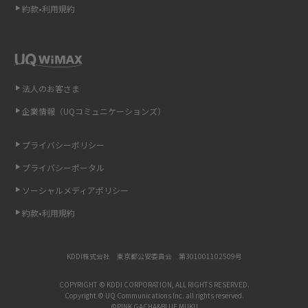
約款•利用規約
iCloudの使用容量を減らす9つの方法！使用状況の確認手順も紹介
スマホのウィジェットとは？iPhone・Androidの設定方法やおススメを紹
介
法人のお客さま
リプライ機能とは？LINE、X（旧Twitter）、Instagram、TikTokで送る方法
企業情報（UQコミュニケーションズ）
を解説
プライバシーポリシー
インスタのDMの送り方は？便利機能の使い方や注意点をわかりやすく解説
プライバシーポータル
Bluetooth®とは？Wi-Fiとの違いやスマホ・PCとの接続方法を解説
ソーシャルメディアポリシー
約款•利用規約
LINEで送信取り消しをする方法は？相手に知られるのか、削除との違いも
紹介
KDDI株式会社 東京都公安委員会 第301001102509号
「iPhoneを探す」の使い方と設定方法を紹介！ブラウザやアプリから探す
方法を詳しく解説
COPYRIGHT © KDDI CORPORATION, ALL RIGHTS RESERVED.
Copyright © UQ Communications Inc. all rights reserved.
©PINK GACHA&BLUE MUKU