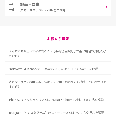
製品・端末
スマホ端末、
SIM・eSIMをご紹介
お役立ち情報
スマホのセキュリティ対策とは？必要な理由や調子が悪い場合の対処法な
どを解説
AndroidからiPhoneへデータ移行する方法は？「iOSに移行」を解説
読めない漢字を検索する方法は？スマホでの調べ方を機種ごとにわかりや
すく解説
iPhoneのキャッシュクリアとは？SafariやChromeで消去する方法を解説
Instagram（インスタグラム）のストーリーズとは？使い方や見方を解説