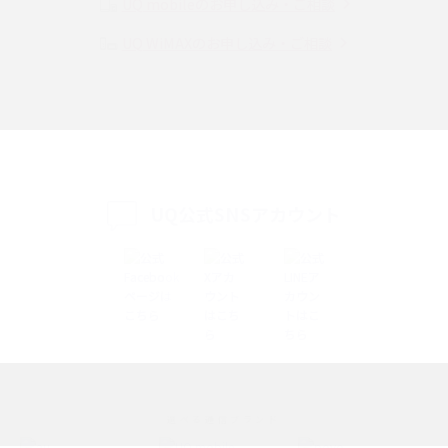
UQ mobileのお申し込み・ご相談
UQ WiMAXのお申し込み・ご相談
SMSとは？料金やできること、注意点や届かない時の対処法を解説
Discord（ディスコード）とは？使い方や用語の意味、便利な機能を解説
iPhone 16eとiPhone SE（第3世代）の違いは？サイズやスペックを比較し
て解説
UQ公式SNSアカウント
iPhone 16eとiPhone 14を徹底比較！スペック・機能の違いをわかりやすく
紹介
iPhone 16シリーズのモデルを比較！価格・サイズ・カメラ性能の違いを徹
底解説
iPhone 16とiPhone 15の違いは？カメラ・スペック・機能を徹底比較
iPhoneの機種変更のやり方は？事前準備・手順やデータ移行方法をわかり
選べる通信ブランド
やすく解説