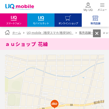
スマートフォン
モバイルネット
オンラインショップ
販売店舗
my UQ WiMAX
UQ mobile
UQ mobile
ホーム
UQ mobile（格安スマホ/格安SIM）
販売店舗一覧
ａｕ
UQ WiMAX ご契約の方
オンラインショップ
販売店舗
ａｕショップ 花繰
My UQ mobile
UQ WiMAX
UQ WiMAX
UQ mobile ご契約の方
オンラインショップ
販売店舗
UQ mobile
データチャージサイト