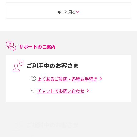
ASMRとは？初心者向けの代表ジャンルや楽しみ方を解説
もっと見る
スマホのアラーム設定方法を解説！鳴らない原因と対処法、便利機能も紹
介
サポートのご案内
LINEで友だちを削除する方法は？方法ごとの影響や復活・復元する方法も
解説
ご利用中のお客さま
プリペイドSIMとは？種類やメリット・デメリット、利用までの流れを解説
よくあるご質問・各種お手続き
MNOとは？MVNOやMVNEとの違いやメリット・デメリットを解説
チャットでお問い合わせ
VPN接続とは？仕組みや必要性、メリット・デメリット、接続方法を解説
Threads（スレッズ）とは？主な機能や登録方法、投稿の仕方を解説
ご検討中のお客さま
Instagram（インスタグラム）でスクショするとバレる？バレるケースや撮
り方も解説