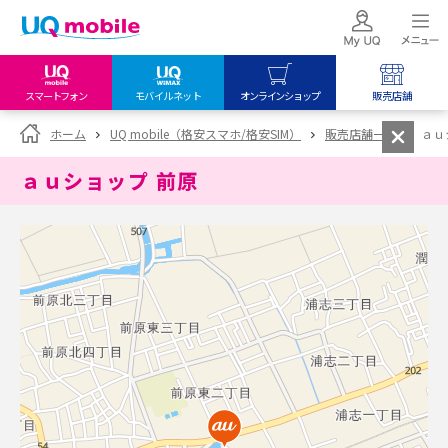
スマートフォン
モバイルネット
オンラインショップ
販売店舗
my UQ WiMAX
UQ mobile
UQ mobile
ホーム
UQ mobile（格安スマホ/格安SIM）
販売店舗一覧
ａｕ
UQ WiMAX ご契約の方
オンラインショップ
販売店舗
ａｕショップ 前原
My UQ mobile
UQ WiMAX
UQ WiMAX
UQ mobile ご契約の方
オンラインショップ
販売店舗
UQ mobile
データチャージサイト