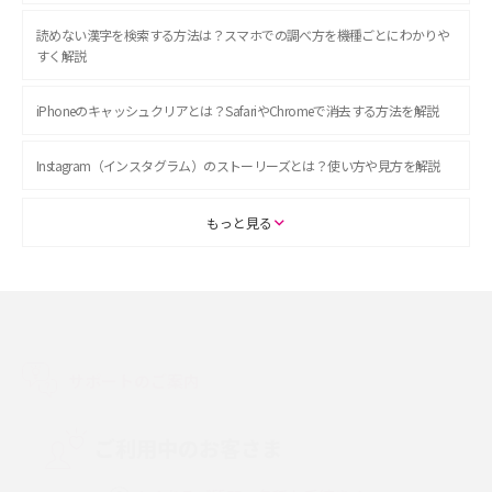
読めない漢字を検索する方法は？スマホでの調べ方を機種ごとにわかりや
すく解説
iPhoneのキャッシュクリアとは？SafariやChromeで消去する方法を解説
Instagram（インスタグラム）のストーリーズとは？使い方や見方を解説
ASMRとは？初心者向けの代表ジャンルや楽しみ方を解説
もっと見る
スマホのアラーム設定方法を解説！鳴らない原因と対処法、便利機能も紹
介
LINEで友だちを削除する方法は？方法ごとの影響や復活・復元する方法も
解説
サポートのご案内
プリペイドSIMとは？種類やメリット・デメリット、利用までの流れを解説
ご利用中のお客さま
MNOとは？MVNOやMVNEとの違いやメリット・デメリットを解説