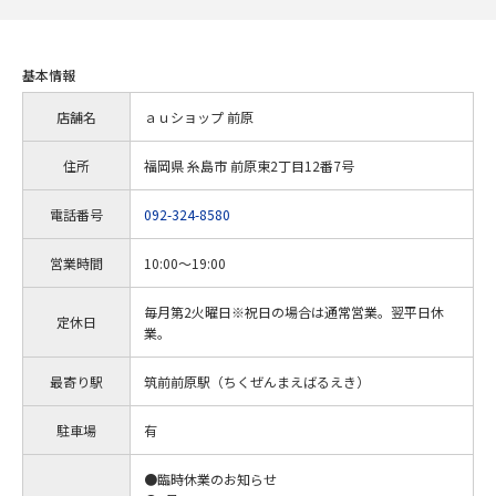
基本情報
店舗名
ａｕショップ 前原
住所
福岡県 糸島市 前原東2丁目12番7号
電話番号
092-324-8580
営業時間
10:00～19:00
毎月第2火曜日※祝日の場合は通常営業。翌平日休
定休日
業。
最寄り駅
筑前前原駅（ちくぜんまえばるえき）
駐車場
有
●臨時休業のお知らせ