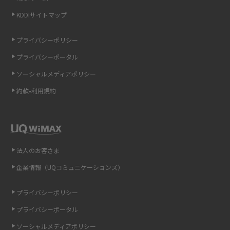
KDDIサイトマップ
LINEの引き継ぎ方法は？対象データや事前準備・条件・注意点などを解説
プライバシーポリシー
LINEの通知がこない時の原因と対処法9選！設定の確認手順も解説
プライバシーポータル
ソーシャルメディアポリシー
非通知設定とは？184で電話をかける方法やiPhone・Androidの設定を解説
約款•利用規約
iCloudの使用容量を減らす9つの方法！使用状況の確認手順も紹介
スマホのウィジェットとは？iPhone・Androidの設定方法やおススメを紹
介
法人のお客さま
リプライ機能とは？LINE、X（旧Twitter）、Instagram、TikTokで送る方法
企業情報（UQコミュニケーションズ）
を解説
プライバシーポリシー
インスタのDMの送り方は？便利機能の使い方や注意点をわかりやすく解説
プライバシーポータル
Bluetooth®とは？Wi-Fiとの違いやスマホ・PCとの接続方法を解説
ソーシャルメディアポリシー