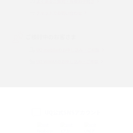
よくあるご質問・各種お手続き
チャットでお問い合わせ
VPN接続とは？仕組みや必要性、メリット・デメリット、接続方法を解説
Threads（スレッズ）とは？主な機能や登録方法、投稿の仕方を解説
ご検討中のお客さま
Instagram（インスタグラム）でスクショするとバレる？バレるケースや撮
り方も解説
UQ mobileのお申し込み・ご相談
UQ WiMAXのお申し込み・ご相談
SMSとは？料金やできること、注意点や届かない時の対処法を解説
Discord（ディスコード）とは？使い方や用語の意味、便利な機能を解説
iPhone 16eとiPhone SE（第3世代）の違いは？サイズやスペックを比較し
て解説
UQ公式SNSアカウント
iPhone 16eとiPhone 14を徹底比較！スペック・機能の違いをわかりやすく
紹介
iPhone 16シリーズのモデルを比較！価格・サイズ・カメラ性能の違いを徹