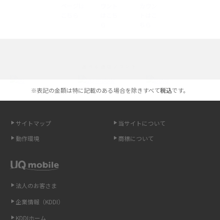
底解説
iPhone 16とiPhone 15の違いは？カメラ・スペック・機能を徹底比較
iPhoneの機種変更のやり方は？事前準備・手順やデータ移行方法をわかり
選べる通信ブランド
やすく解説
※表記の金額は特に記載のある場合を除きすべて
税込
です。
スマホが高い理由は？購入費用を抑える方法や端末を選ぶ時の注意点を解
説！
サイトマップ
当サイトについて
Androidスマホとは？特徴やメリット・デメリット、おススメ機種を紹介
動作環境
商標について
高校生にスマホ制限は必要？所持率やメリット・デメリットを詳しく紹介
スマホのネット通信速度が遅い原因は？すぐできる対処法や見直すポイン
トを解説
法人のお客さま
企業情報（KDDI）
スマホや携帯端末の通信速度制限とは？回避のコツや解除のタイミング・
KDDIホーム
方法を解説