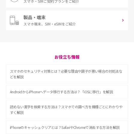
スマホ・SIM
ご契約プランをご紹介
製品・端末
スマホ端末、
SIM・eSIMをご紹介
お役立ち情報
スマホのセキュリティ対策とは？必要な理由や調子が悪い場合の対処法な
どを解説
AndroidからiPhoneへデータ移行する方法は？「iOSに移行」を解説
読めない漢字を検索する方法は？スマホでの調べ方を機種ごとにわかりや
すく解説
iPhoneのキャッシュクリアとは？SafariやChromeで消去する方法を解説