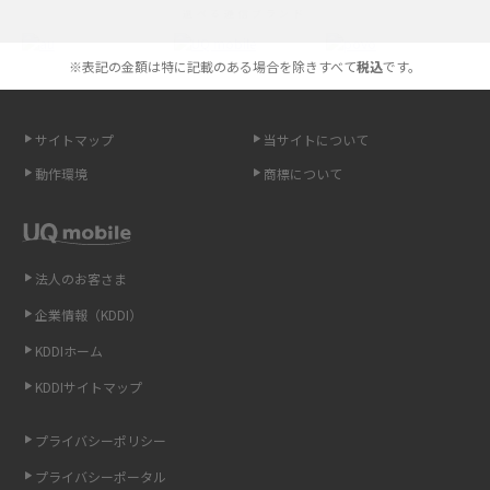
選べる通信ブランド
やすく解説
※表記の金額は特に記載のある場合を除きすべて
税込
です。
スマホが高い理由は？購入費用を抑える方法や端末を選ぶ時の注意点を解
説！
サイトマップ
当サイトについて
Androidスマホとは？特徴やメリット・デメリット、おススメ機種を紹介
動作環境
商標について
高校生にスマホ制限は必要？所持率やメリット・デメリットを詳しく紹介
スマホのネット通信速度が遅い原因は？すぐできる対処法や見直すポイン
トを解説
法人のお客さま
企業情報（KDDI）
スマホや携帯端末の通信速度制限とは？回避のコツや解除のタイミング・
KDDIホーム
方法を解説
KDDIサイトマップ
LINEの引き継ぎ方法は？対象データや事前準備・条件・注意点などを解説
プライバシーポリシー
LINEの通知がこない時の原因と対処法9選！設定の確認手順も解説
プライバシーポータル