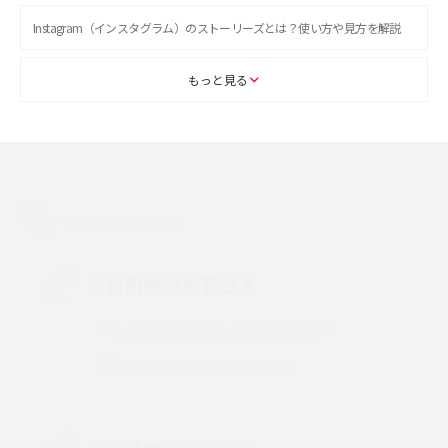
Instagram（インスタグラム）のストーリーズとは？使い方や見方を解説
ASMRとは？初心者向けの代表ジャンルや楽しみ方を解説
もっと見る
スマホのアラーム設定方法を解説！鳴らない原因と対処法、便利機能も紹
介
LINEで友だちを削除する方法は？方法ごとの影響や復活・復元する方法も
解説
サポートのご案内
プリペイドSIMとは？種類やメリット・デメリット、利用までの流れを解説
ご利用中のお客さま
MNOとは？MVNOやMVNEとの違いやメリット・デメリットを解説
よくあるご質問・各種お手続き
チャットでお問い合わせ
VPN接続とは？仕組みや必要性、メリット・デメリット、接続方法を解説
Threads（スレッズ）とは？主な機能や登録方法、投稿の仕方を解説