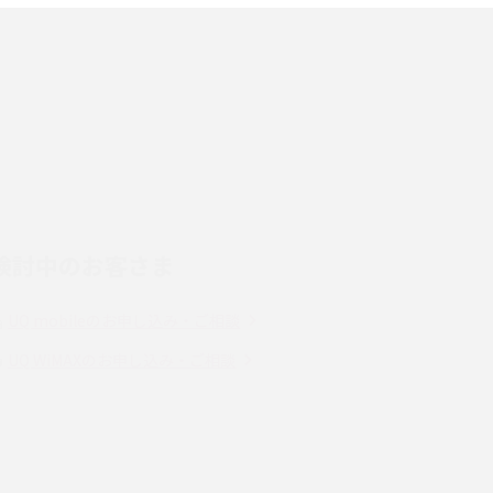
端末を選ぶ時の注意点を解説！
スマホのネット通信速度が遅い原因は？すぐで
きる対処法や見直すポイントを解説
LINEの通知がこない時の原因と対処法9選！設
定の確認手順も解説
検討中のお客さま
スマホのウィジェットとは？iPhone・Android
の設定方法やおススメを紹介
UQ mobileのお申し込み・ご相談
Bluetooth®とは？Wi-Fiとの違いやスマホ・PC
UQ WiMAXのお申し込み・ご相談
との接続方法を解説
Wi-Fiを快適に使うための速度はどれくらい？
解
用途別の目安・回線ごとの平均を紹介