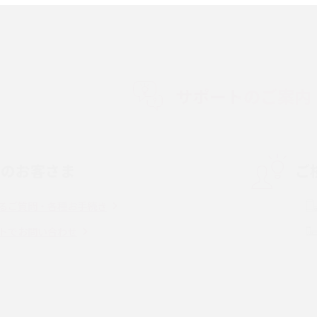
順やデータ移行方法をわかりやすく解説
徴やメリット・デメリ
高校生にスマホ制限は必要？所持率やメリッ
ト・デメリットを詳しく紹介
サポートのご案内
度制限とは？回避の
LINEの引き継ぎ方法は？対象データや事前準
方法を解説
備・条件・注意点などを解説
中のお客さま
ご
電話をかける方法や
iCloudの使用容量を減らす9つの方法！使用状
を解説
況の確認手順も紹介
るご質問・各種お手続き
（旧Twitter）、
インスタのDMの送り方は？便利機能の使い方
トでお問い合わせ
送る方法を解説
や注意点をわかりやすく解説
「iPhoneを探す」の使い方と設定方法を紹
る方法は？相手に知ら
介！ブラウザやアプリから探す方法を詳しく
紹介