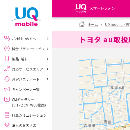
スマートフォン
my UQ WiMAX
ホーム
UQ mobile
UQ WiMAX ご契約の方
トヨタ au取
ご検討中の方へ
My UQ mobile
料金プラン･サービス
UQ mobile ご契約の方
製品･端末
UQ mobile
データチャージサイト
対応サービスエリア
お客さまサポート
キャンペーン一覧
CMギャラリー
(テレビCM･WEB動画)
料金シミュレーション
法人のお客さま