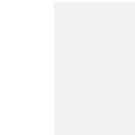
ック・機能を徹底比較
Androidスマホとは？特
ット、おススメ機種を紹介
スマホや携帯端末の通信速
コツや解除のタイミング・
ご利用
非通知設定とは？184で
iPhone・Androidの設定
よくあ
リプライ機能とは？LINE、X
チャッ
Instagram、TikTokで
LINEで送信取り消しをす
れるのか、削除との違いも