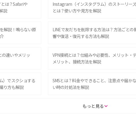
は？Safariや
Instagram（インスタグラム）のストーリー
解説
とは？使い方や見方を解説
を解説！鳴らない原
LINEで友だちを削除する方法は？方法ごとの
介
響や復活・復元する方法も解説
Eとの違いやメリッ
VPN接続とは？仕組みや必要性、メリット・
メリット、接続方法を解説
グラム）でスクショする
SMSとは？料金やできること、注意点や届か
撮り方も解説
い時の対処法を解説
SE（第3世代）の違い
iPhone 16eとiPhone 14を徹底比較！スペッ
もっと見る
較して解説
ク・機能の違いをわかりやすく紹介
15の違いは？カメラ・スペ
iPhoneの機種変更のやり方は？事前準備・手