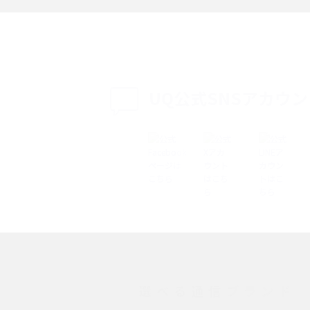
説
設定・変更方法を解
着信拒否とは？設定方法やブロックした番号
も紹介
確認方法を解説
UQ公式SNSアカウ
ップ設定方法や空き容量
ASMRとは？意味や動画の種類、楽しみ方を紹
介
介
の特典は？料金プランやメ
スマホの位置情報機能とは？有効にした場合
法を解説
メリットや注意点などを解説
ク方法・解除に向け
インスタグラムとは？登録や投稿の方法、基
機能をわかりやすく解説
選べる通信ブランド
とは？デメリットや
パケット通信料とは？どのようなサービスが
る？3Gサービスの終了についても解説