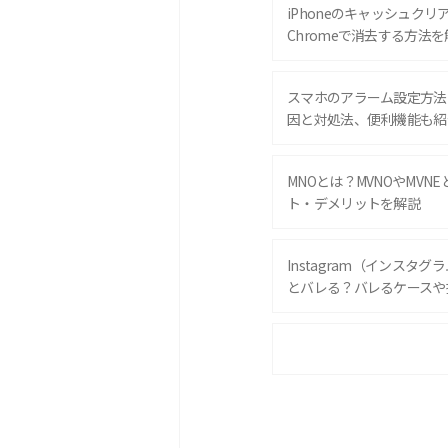
iPhoneのキャッシュクリアと
Chromeで消去する方法を
スマホのアラーム設定方法
因と対処法、便利機能も紹
MNOとは？MVNOやMVN
ト・デメリットを解説
Instagram（インスタ
とバレる？バレるケースや
iPhone 16eとiPhone 
は？サイズやスペックを比
iPhone 16とiPhone 