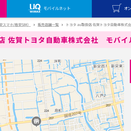
モバイルネット
オ
UQ mo
（格安スマホ/格安SIM）
販売店舗一覧
トヨタ au取扱店 佐賀トヨタ自動車株式
オンライ
扱店 佐賀トヨタ自動車株式会社 モバ
UQ Wi
オンライ