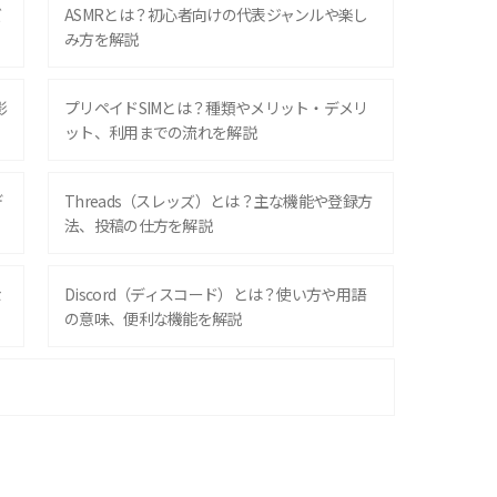
ズ
ASMRとは？初心者向けの代表ジャンルや楽し
み方を解説
影
プリペイドSIMとは？種類やメリット・デメリ
ット、利用までの流れを解説
デ
Threads（スレッズ）とは？主な機能や登録方
法、投稿の仕方を解説
な
Discord（ディスコード）とは？使い方や用語
の意味、便利な機能を解説
iPhone 16シリーズのモデルを比較！価格・サ
イズ・カメラ性能の違いを徹底解説
スマホが高い理由は？購入費用を抑える方法や