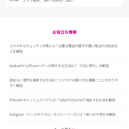
スマホ端末、
SIM・eSIMをご紹介
お役立ち情報
スマホのセキュリティ対策とは？必要な理由や調子が悪い場合の対処法な
どを解説
AndroidからiPhoneへデータ移行する方法は？「iOSに移行」を解説
読めない漢字を検索する方法は？スマホでの調べ方を機種ごとにわかりや
すく解説
iPhoneのキャッシュクリアとは？SafariやChromeで消去する方法を解説
Instagram（インスタグラム）のストーリーズとは？使い方や見方を解説
ASMRとは？初心者向けの代表ジャンルや楽しみ方を解説