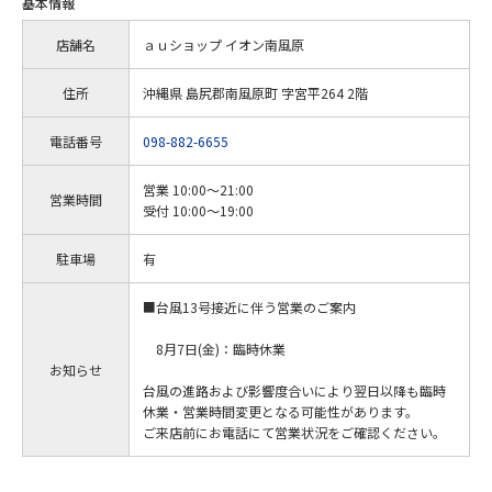
基本情報
店舗名
ａｕショップ イオン南風原
住所
沖縄県 島尻郡南風原町 字宮平264 2階
電話番号
098-882-6655
営業 10:00～21:00
営業時間
受付 10:00～19:00
駐車場
有
■台風13号接近に伴う営業のご案内
8月7日(金)：臨時休業
お知らせ
台風の進路および影響度合いにより翌日以降も臨時
休業・営業時間変更となる可能性があります。
ご来店前にお電話にて営業状況をご確認ください。