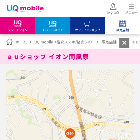
スマートフォン
モバイルネット
オンラインショップ
販売店舗
my UQ WiMAX
UQ mobile
UQ mobile
ホーム
UQ mobile（格安スマホ/格安SIM）
販売店舗一覧
ａｕ
UQ WiMAX ご契約の方
オンラインショップ
販売店舗
ａｕショップ イオン南風原
My UQ mobile
UQ WiMAX
UQ WiMAX
UQ mobile ご契約の方
オンラインショップ
販売店舗
UQ mobile
データチャージサイト