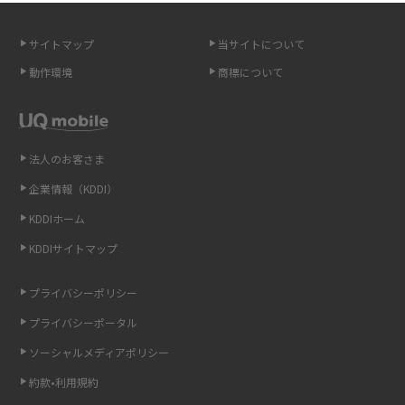
説！
サイトマップ
当サイトについて
Androidスマホとは？特徴やメリット・デメリット、おススメ機種を紹介
動作環境
商標について
高校生にスマホ制限は必要？所持率やメリット・デメリットを詳しく紹介
スマホのネット通信速度が遅い原因は？すぐできる対処法や見直すポイン
トを解説
法人のお客さま
企業情報（KDDI）
スマホや携帯端末の通信速度制限とは？回避のコツや解除のタイミング・
KDDIホーム
方法を解説
KDDIサイトマップ
LINEの引き継ぎ方法は？対象データや事前準備・条件・注意点などを解説
プライバシーポリシー
LINEの通知がこない時の原因と対処法9選！設定の確認手順も解説
プライバシーポータル
ソーシャルメディアポリシー
非通知設定とは？184で電話をかける方法やiPhone・Androidの設定を解説
約款•利用規約
iCloudの使用容量を減らす9つの方法！使用状況の確認手順も紹介