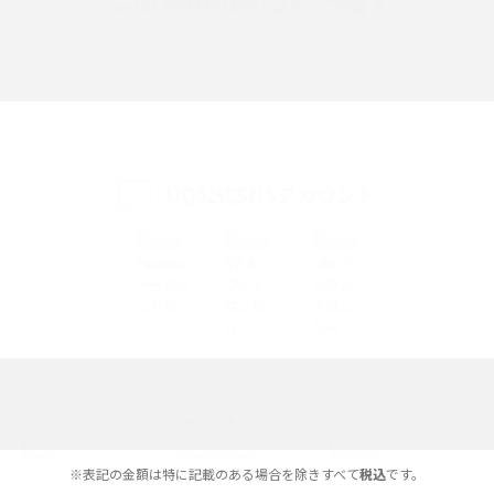
UQ WiMAXのお申し込み・ご相談
SMSとは？料金やできること、注意点や届かない時の対処法を解説
Discord（ディスコード）とは？使い方や用語の意味、便利な機能を解説
iPhone 16eとiPhone SE（第3世代）の違いは？サイズやスペックを比較し
て解説
UQ公式SNSアカウント
iPhone 16eとiPhone 14を徹底比較！スペック・機能の違いをわかりやすく
紹介
iPhone 16シリーズのモデルを比較！価格・サイズ・カメラ性能の違いを徹
底解説
iPhone 16とiPhone 15の違いは？カメラ・スペック・機能を徹底比較
iPhoneの機種変更のやり方は？事前準備・手順やデータ移行方法をわかり
選べる通信ブランド
やすく解説
※表記の金額は特に記載のある場合を除きすべて
税込
です。
スマホが高い理由は？購入費用を抑える方法や端末を選ぶ時の注意点を解