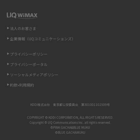
スマホのウィジェットとは？iPhone・Androidの設定方法やおススメを紹
介
法人のお客さま
リプライ機能とは？LINE、X（旧Twitter）、Instagram、TikTokで送る方法
企業情報（UQコミュニケーションズ）
を解説
プライバシーポリシー
インスタのDMの送り方は？便利機能の使い方や注意点をわかりやすく解説
プライバシーポータル
Bluetooth®とは？Wi-Fiとの違いやスマホ・PCとの接続方法を解説
ソーシャルメディアポリシー
約款•利用規約
LINEで送信取り消しをする方法は？相手に知られるのか、削除との違いも
紹介
KDDI株式会社 東京都公安委員会 第301001102509号
「iPhoneを探す」の使い方と設定方法を紹介！ブラウザやアプリから探す
方法を詳しく解説
COPYRIGHT © KDDI CORPORATION, ALL RIGHTS RESERVED.
Copyright © UQ Communications Inc. all rights reserved.
©PINK GACHA&BLUE MUKU
Wi-Fiを快適に使うための速度はどれくらい？用途別の目安・回線ごとの平
©BLUE GACHAMUKU
均を紹介