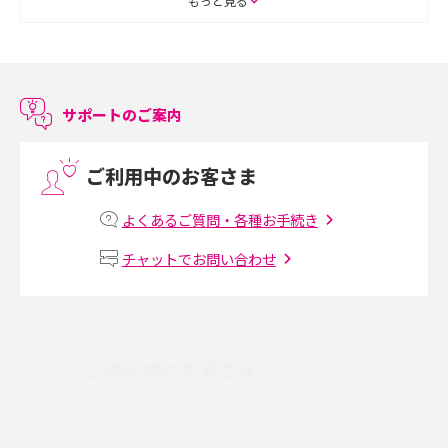
もっと見る
スマホのアラーム設定方法を解説！鳴らない原因と対処法、便利機能も紹
介
サポートのご案内
LINEで友だちを削除する方法は？方法ごとの影響や復活・復元する方法も
解説
ご利用中のお客さま
プリペイドSIMとは？種類やメリット・デメリット、利用までの流れを解説
よくあるご質問・各種お手続き
MNOとは？MVNOやMVNEとの違いやメリット・デメリットを解説
チャットでお問い合わせ
VPN接続とは？仕組みや必要性、メリット・デメリット、接続方法を解説
Threads（スレッズ）とは？主な機能や登録方法、投稿の仕方を解説
ご検討中のお客さま
Instagram（インスタグラム）でスクショするとバレる？バレるケースや撮
り方も解説
UQ mobileのお申し込み・ご相談