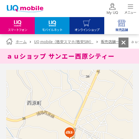
スマートフォン
モバイルネット
オンラインショップ
販売店舗
my UQ WiMAX
UQ mobile
UQ mobile
ホーム
UQ mobile（格安スマホ/格安SIM）
販売店舗一覧
ａｕ
UQ WiMAX ご契約の方
オンラインショップ
販売店舗
ａｕショップ サンエー西原シティー
My UQ mobile
UQ WiMAX
UQ WiMAX
UQ mobile ご契約の方
オンラインショップ
販売店舗
UQ mobile
データチャージサイト