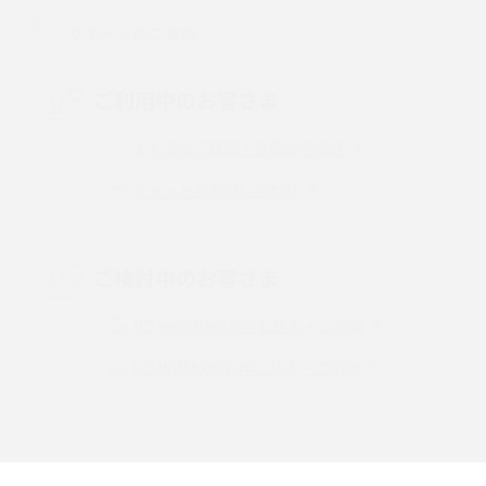
LINEで友だちを削除する方法は？方法ごとの影響や復活・復元する方法も
解説
サポートのご案内
プリペイドSIMとは？種類やメリット・デメリット、利用までの流れを解説
ご利用中のお客さま
MNOとは？MVNOやMVNEとの違いやメリット・デメリットを解説
よくあるご質問・各種お手続き
チャットでお問い合わせ
VPN接続とは？仕組みや必要性、メリット・デメリット、接続方法を解説
Threads（スレッズ）とは？主な機能や登録方法、投稿の仕方を解説
ご検討中のお客さま
Instagram（インスタグラム）でスクショするとバレる？バレるケースや撮
り方も解説
UQ mobileのお申し込み・ご相談
UQ WiMAXのお申し込み・ご相談
SMSとは？料金やできること、注意点や届かない時の対処法を解説
Discord（ディスコード）とは？使い方や用語の意味、便利な機能を解説
iPhone 16eとiPhone SE（第3世代）の違いは？サイズやスペックを比較し