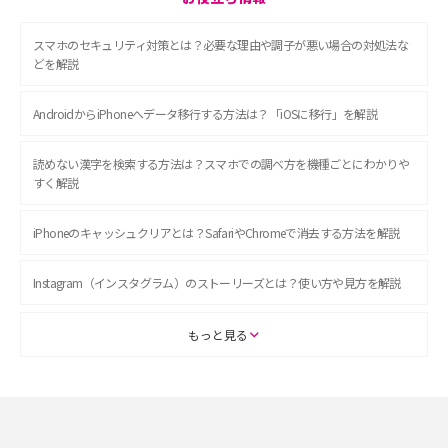
スマホのセキュリティ対策とは？必要な理由や調子が悪い場合の対処法な
どを解説
AndroidからiPhoneへデータ移行する方法は？「iOSに移行」を解説
読めない漢字を検索する方法は？スマホでの調べ方を機種ごとにわかりや
すく解説
iPhoneのキャッシュクリアとは？SafariやChromeで消去する方法を解説
Instagram（インスタグラム）のストーリーズとは？使い方や見方を解説
ASMRとは？初心者向けの代表ジャンルや楽しみ方を解説
もっと見る
スマホのアラーム設定方法を解説！鳴らない原因と対処法、便利機能も紹
介