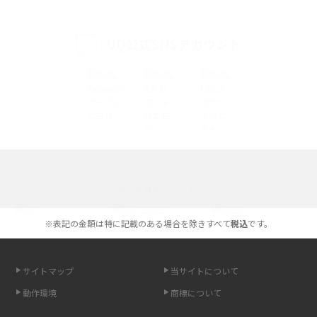
て解説
UQ公式SNSアカウント
iPhone 16eとiPhone 14を徹底比較！スペック・機能の違いをわかりやすく
紹介
iPhone 16シリーズのモデルを比較！価格・サイズ・カメラ性能の違いを徹
底解説
iPhone 16とiPhone 15の違いは？カメラ・スペック・機能を徹底比較
iPhoneの機種変更のやり方は？事前準備・手順やデータ移行方法をわかり
選べる通信ブランド
やすく解説
※表記の金額は特に記載のある場合を除きすべて
税込
です。
スマホが高い理由は？購入費用を抑える方法や端末を選ぶ時の注意点を解
説！
サイトマップ
当サイトについて
Androidスマホとは？特徴やメリット・デメリット、おススメ機種を紹介
動作環境
商標について
高校生にスマホ制限は必要？所持率やメリット・デメリットを詳しく紹介