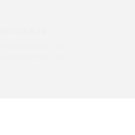
LINEの通知がこない時の原因と対処法9選！設
定の確認手順も解説
検討中のお客さま
スマホのウィジェットとは？iPhone・Android
の設定方法やおススメを紹介
UQ mobileのお申し込み・ご相談
Bluetooth®とは？Wi-Fiとの違いやスマホ・PC
UQ WiMAXのお申し込み・ご相談
との接続方法を解説
Wi-Fiを快適に使うための速度はどれくらい？
解
用途別の目安・回線ごとの平均を紹介
の
LINEでブロックされているか確認する方法は？
手順や注意点を解説