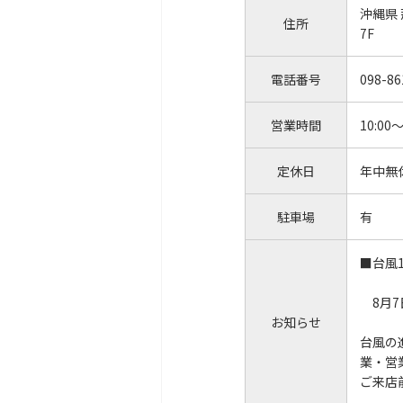
沖縄県
住所
7F
電話番号
098-86
営業時間
10:00～
定休日
年中無
駐車場
有
■台風
8月7
お知らせ
台風の
業・営
ご来店