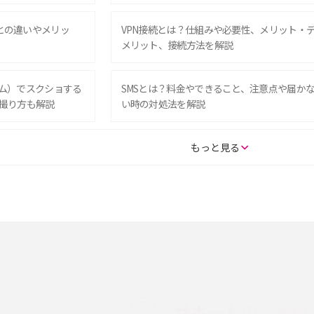
Eとの違いやメリッ
VPN接続とは？仕組みや必要性、メリット・
メリット、接続方法を解説
グラム）でスクショする
SMSとは？料金やできること、注意点や届か
撮り方も解説
い時の対処法を解説
SE（第3世代）の違い
iPhone 16eとiPhone 14を徹底比較！スペッ
もっと見る
較して解説
ク・機能の違いをわかりやすく紹介
15の違いは？カメラ・スペ
iPhoneの機種変更のやり方は？事前準備・手
順やデータ移行方法をわかりやすく解説
徴やメリット・デメリ
高校生にスマホ制限は必要？所持率やメリッ
ト・デメリットを詳しく紹介
サポートのご案内