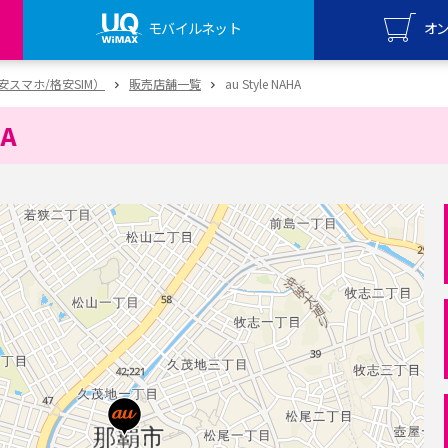
モバイルネット
オ
UQ mo
（格安スマホ/格安SIM）
販売店舗一覧
au Style NAHA
オンライ
HA
UQ Wi
オンライ