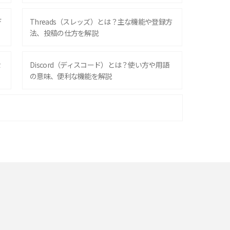
デ
Threads（スレッズ）とは？主な機能や登録方
法、投稿の仕方を解説
な
Discord（ディスコード）とは？使い方や用語
の意味、便利な機能を解説
iPhone 16シリーズのモデルを比較！価格・サ
イズ・カメラ性能の違いを徹底解説
スマホが高い理由は？購入費用を抑える方法や
端末を選ぶ時の注意点を解説！
スマホのネット通信速度が遅い原因は？すぐで
きる対処法や見直すポイントを解説