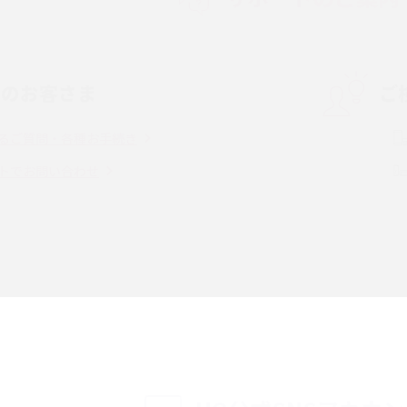
度制限とは？回避の
LINEの引き継ぎ方法は？対象データや事前準
方法を解説
備・条件・注意点などを解説
中のお客さま
ご
電話をかける方法や
iCloudの使用容量を減らす9つの方法！使用状
を解説
況の確認手順も紹介
るご質問・各種お手続き
（旧Twitter）、
インスタのDMの送り方は？便利機能の使い方
トでお問い合わせ
送る方法を解説
や注意点をわかりやすく解説
「iPhoneを探す」の使い方と設定方法を紹
る方法は？相手に知ら
介！ブラウザやアプリから探す方法を詳しく
紹介
説
設定・変更方法を解
着信拒否とは？設定方法やブロックした番号
も紹介
確認方法を解説