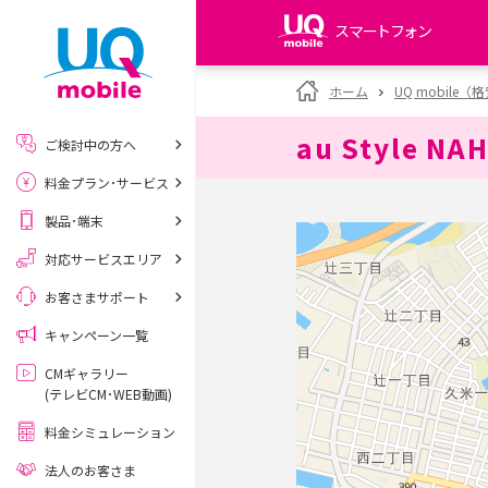
スマートフォン
my UQ WiMAX
ホーム
UQ mobile
UQ WiMAX ご契約の方
au Style NA
ご検討中の方へ
My UQ mobile
料金プラン･サービス
UQ mobile ご契約の方
製品･端末
UQ mobile
データチャージサイト
対応サービスエリア
お客さまサポート
キャンペーン一覧
CMギャラリー
(テレビCM･WEB動画)
料金シミュレーション
法人のお客さま