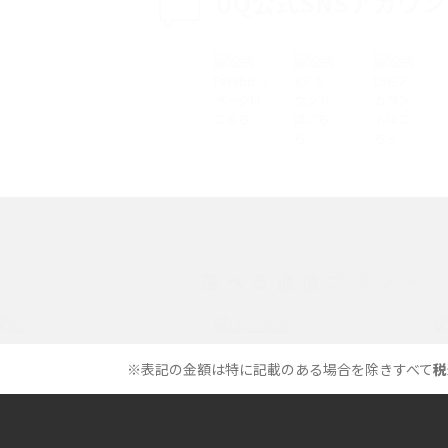
UQ公式SNSアカウ
ップ設定方法や空き容量
ASMRとは？意味や動画の種類、楽しみ方を紹
介
介
の特典は？料金プランやメ
スマホの位置情報機能とは？有効にした場合
法を解説
メリットや注意点などを解説
ク方法・解除に向け
インスタグラムとは？登録や投稿の方法、基
機能をわかりやすく解説
選べる通信ブランド
とは？デメリットや
パケット通信料とは？どのようなサービスが
る？3Gサービスの終了についても解説
ができない理由は？対
バックグラウンド通信とは？オンにするメリ
※表記の金額は特に記載のある場合を除きすべて
税
やすく解説
トやデメリット、オフにする方法を解説