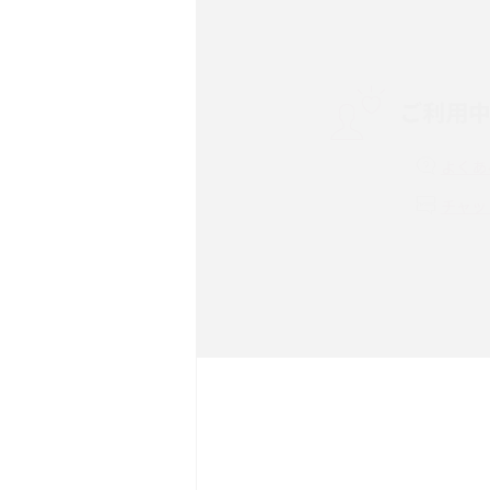
スマホや携帯端末の通信速
コツや解除のタイミング・
ご利用
非通知設定とは？184で
iPhone・Androidの設定
よくあ
リプライ機能とは？LINE、X
チャッ
Instagram、TikTokで
LINEで送信取り消しをす
れるのか、削除との違いも
LINEの着信音や通知音の
説！鳴らない場合の対処法