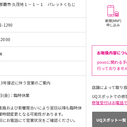
 那覇市 久茂地１－１－１ パレットくもじ
新規(MNP)
1-1290
申し込み
20:00
お取扱内容につ
休
povoに関わる
行っておりませ
13号接近に伴う営業のご案内
店舗によって取り
日(金)：臨時休業
UQスポットでの修
修理受付はお電話
進路および影響度合いにより翌日以降も臨時休
業時間変更となる可能性があります。
UQスポット一覧
前にお電話にて営業状況をご確認ください。