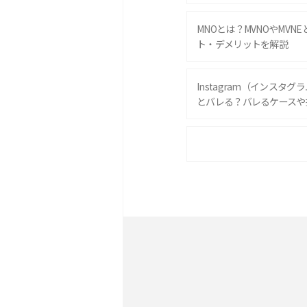
MNOとは？MVNOやMVN
ト・デメリットを解説
Instagram（インスタ
とバレる？バレるケースや
iPhone 16eとiPhone 
は？サイズやスペックを比
iPhone 16とiPhone 
ック・機能を徹底比較
Androidスマホとは？特
ット、おススメ機種を紹介