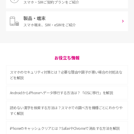
スマホ・SIM
ご契約プランをご紹介
製品・端末
スマホ端末、
SIM・eSIMをご紹介
お役立ち情報
スマホのセキュリティ対策とは？必要な理由や調子が悪い場合の対処法な
どを解説
AndroidからiPhoneへデータ移行する方法は？「iOSに移行」を解説
読めない漢字を検索する方法は？スマホでの調べ方を機種ごとにわかりや
すく解説
iPhoneのキャッシュクリアとは？SafariやChromeで消去する方法を解説