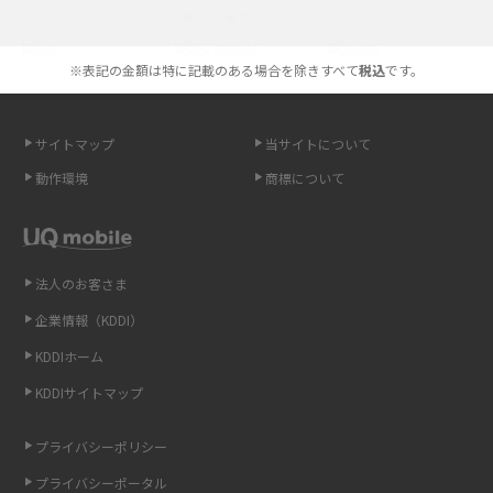
選べる通信ブランド
やすく解説
※表記の金額は特に記載のある場合を除きすべて
税込
です。
スマホが高い理由は？購入費用を抑える方法や端末を選ぶ時の注意点を解
説！
サイトマップ
当サイトについて
Androidスマホとは？特徴やメリット・デメリット、おススメ機種を紹介
動作環境
商標について
高校生にスマホ制限は必要？所持率やメリット・デメリットを詳しく紹介
スマホのネット通信速度が遅い原因は？すぐできる対処法や見直すポイン
トを解説
法人のお客さま
企業情報（KDDI）
スマホや携帯端末の通信速度制限とは？回避のコツや解除のタイミング・
KDDIホーム
方法を解説
KDDIサイトマップ
LINEの引き継ぎ方法は？対象データや事前準備・条件・注意点などを解説
プライバシーポリシー
LINEの通知がこない時の原因と対処法9選！設定の確認手順も解説
プライバシーポータル