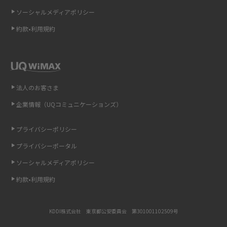
ソーシャルメディアポリシー
非通知設定とは？184で電話をかける方法やiPhone・Androidの設定を解説
約款•利用規約
iCloudの使用容量を減らす9つの方法！使用状況の確認手順も紹介
スマホのウィジェットとは？iPhone・Androidの設定方法やおススメを紹
介
法人のお客さま
リプライ機能とは？LINE、X（旧Twitter）、Instagram、TikTokで送る方法
企業情報（UQコミュニケーションズ）
を解説
プライバシーポリシー
インスタのDMの送り方は？便利機能の使い方や注意点をわかりやすく解説
プライバシーポータル
Bluetooth®とは？Wi-Fiとの違いやスマホ・PCとの接続方法を解説
ソーシャルメディアポリシー
約款•利用規約
LINEで送信取り消しをする方法は？相手に知られるのか、削除との違いも
紹介
KDDI株式会社 東京都公安委員会 第301001102509号
「iPhoneを探す」の使い方と設定方法を紹介！ブラウザやアプリから探す