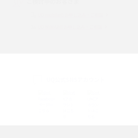
ご検討中のお客さま
Instagram（インスタグラム）でスクショするとバレる？バレるケースや撮
り方も解説
UQ mobileのお申し込み・ご相談
UQ WiMAXのお申し込み・ご相談
SMSとは？料金やできること、注意点や届かない時の対処法を解説
Discord（ディスコード）とは？使い方や用語の意味、便利な機能を解説
iPhone 16eとiPhone SE（第3世代）の違いは？サイズやスペックを比較し
て解説
UQ公式SNSアカウント
iPhone 16eとiPhone 14を徹底比較！スペック・機能の違いをわかりやすく
紹介
iPhone 16シリーズのモデルを比較！価格・サイズ・カメラ性能の違いを徹
底解説
iPhone 16とiPhone 15の違いは？カメラ・スペック・機能を徹底比較
iPhoneの機種変更のやり方は？事前準備・手順やデータ移行方法をわかり