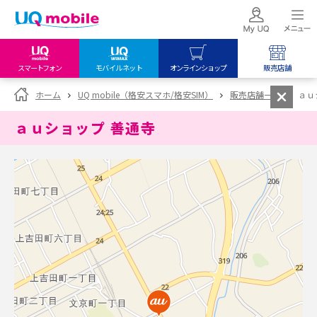
スマートフォン
モバイルネット
オンラインショップ
販売店舗
my UQ WiMAX
UQ mobile
UQ mobile
ホーム
UQ mobile（格安スマホ/格安SIM）
販売店舗一覧
ａｕ
UQ WiMAX ご契約の方
オンラインショップ
販売店舗
ａｕショップ 善通寺
My UQ mobile
UQ WiMAX
UQ WiMAX
UQ mobile ご契約の方
オンラインショップ
販売店舗
UQ mobile
データチャージサイト