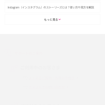
Instagram（インスタグラム）のストーリーズとは？使い方や見方を解説
ASMRとは？初心者向けの代表ジャンルや楽しみ方を解説
もっと見る
スマホのアラーム設定方法を解説！鳴らない原因と対処法、便利機能も紹
介
LINEで友だちを削除する方法は？方法ごとの影響や復活・復元する方法も
解説
サポートのご案内
プリペイドSIMとは？種類やメリット・デメリット、利用までの流れを解説
ご利用中のお客さま
MNOとは？MVNOやMVNEとの違いやメリット・デメリットを解説
よくあるご質問・各種お手続き
チャットでお問い合わせ
VPN接続とは？仕組みや必要性、メリット・デメリット、接続方法を解説
Threads（スレッズ）とは？主な機能や登録方法、投稿の仕方を解説