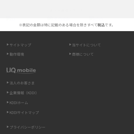
iPhoneの機種変更のやり方は？事前準備・手順やデータ移行方法をわかり
選べる通信ブランド
やすく解説
※表記の金額は特に記載のある場合を除きすべて
税込
です。
スマホが高い理由は？購入費用を抑える方法や端末を選ぶ時の注意点を解
説！
サイトマップ
当サイトについて
Androidスマホとは？特徴やメリット・デメリット、おススメ機種を紹介
動作環境
商標について
高校生にスマホ制限は必要？所持率やメリット・デメリットを詳しく紹介
スマホのネット通信速度が遅い原因は？すぐできる対処法や見直すポイン
トを解説
法人のお客さま
企業情報（KDDI）
スマホや携帯端末の通信速度制限とは？回避のコツや解除のタイミング・
KDDIホーム
方法を解説
KDDIサイトマップ
LINEの引き継ぎ方法は？対象データや事前準備・条件・注意点などを解説
プライバシーポリシー
LINEの通知がこない時の原因と対処法9選！設定の確認手順も解説