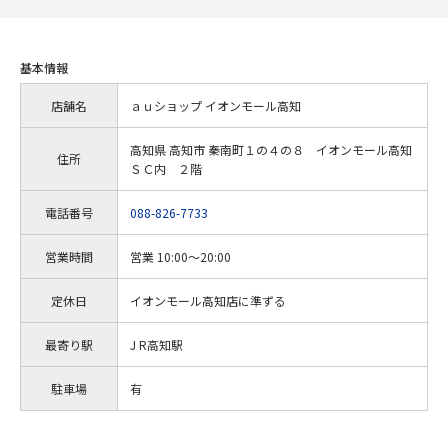
基本情報
店舗名
ａｕショップ イオンモール高知
高知県 高知市 秦南町１の４の８ イオンモール高知
住所
ＳＣ内 ２階
電話番号
088-826-7733
営業時間
営業 10:00～20:00
定休日
イオンモール高知店に準ずる
最寄り駅
J R高知駅
駐車場
有