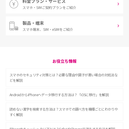
料金プラン・サービス
スマホ・SIM
ご契約プランをご紹介
製品・端末
スマホ端末、
SIM・eSIMをご紹介
お役立ち情報
スマホのセキュリティ対策とは？必要な理由や調子が悪い場合の対処法な
どを解説
AndroidからiPhoneへデータ移行する方法は？「iOSに移行」を解説
読めない漢字を検索する方法は？スマホでの調べ方を機種ごとにわかりや
すく解説
iPhoneのキャッシュクリアとは？SafariやChromeで消去する方法を解説