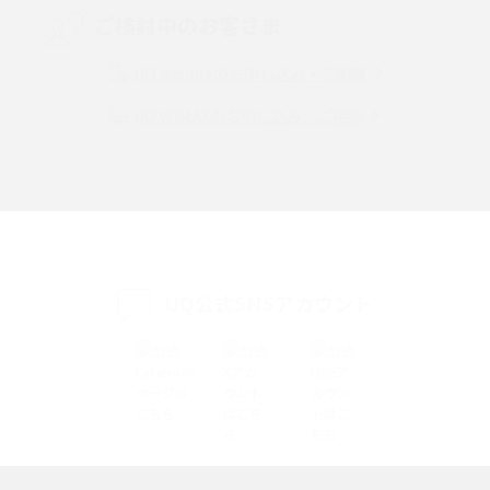
ご検討中のお客さま
Instagram（インスタグラム）でスクショするとバレる？バレるケースや撮
り方も解説
UQ mobileのお申し込み・ご相談
UQ WiMAXのお申し込み・ご相談
SMSとは？料金やできること、注意点や届かない時の対処法を解説
Discord（ディスコード）とは？使い方や用語の意味、便利な機能を解説
iPhone 16eとiPhone SE（第3世代）の違いは？サイズやスペックを比較し
て解説
UQ公式SNSアカウント
iPhone 16eとiPhone 14を徹底比較！スペック・機能の違いをわかりやすく
紹介
iPhone 16シリーズのモデルを比較！価格・サイズ・カメラ性能の違いを徹
底解説
iPhone 16とiPhone 15の違いは？カメラ・スペック・機能を徹底比較