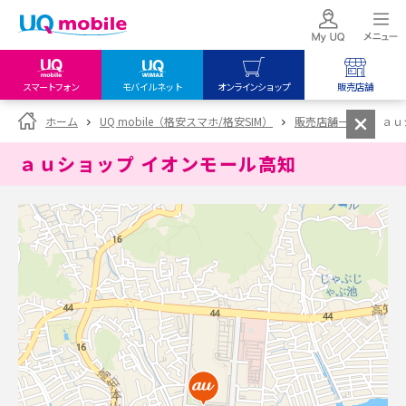
スマートフォン
モバイルネット
オンラインショップ
販売店舗
my UQ WiMAX
UQ mobile
UQ mobile
ホーム
UQ mobile（格安スマホ/格安SIM）
販売店舗一覧
ａｕ
UQ WiMAX ご契約の方
オンラインショップ
販売店舗
ａｕショップ イオンモール高知
My UQ mobile
UQ WiMAX
UQ WiMAX
UQ mobile ご契約の方
オンラインショップ
販売店舗
UQ mobile
データチャージサイト