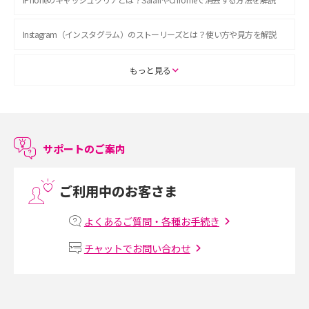
Instagram（インスタグラム）のストーリーズとは？使い方や見方を解説
ASMRとは？初心者向けの代表ジャンルや楽しみ方を解説
もっと見る
スマホのアラーム設定方法を解説！鳴らない原因と対処法、便利機能も紹
介
サポートのご案内
LINEで友だちを削除する方法は？方法ごとの影響や復活・復元する方法も
解説
ご利用中のお客さま
プリペイドSIMとは？種類やメリット・デメリット、利用までの流れを解説
よくあるご質問・各種お手続き
MNOとは？MVNOやMVNEとの違いやメリット・デメリットを解説
チャットでお問い合わせ
VPN接続とは？仕組みや必要性、メリット・デメリット、接続方法を解説
Threads（スレッズ）とは？主な機能や登録方法、投稿の仕方を解説