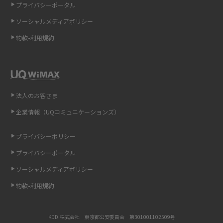
プライバシーポータル
ソーシャルメディアポリシー
非通知設定とは？184で電話をかける方法やiPhone・Androidの設定を解説
約款•利用規約
iCloudの使用容量を減らす9つの方法！使用状況の確認手順も紹介
スマホのウィジェットとは？iPhone・Androidの設定方法やおススメを紹
介
法人のお客さま
リプライ機能とは？LINE、X（旧Twitter）、Instagram、TikTokで送る方法
企業情報（UQコミュニケーションズ）
を解説
プライバシーポリシー
インスタのDMの送り方は？便利機能の使い方や注意点をわかりやすく解説
プライバシーポータル
Bluetooth®とは？Wi-Fiとの違いやスマホ・PCとの接続方法を解説
ソーシャルメディアポリシー
約款•利用規約
LINEで送信取り消しをする方法は？相手に知られるのか、削除との違いも
紹介
KDDI株式会社 東京都公安委員会 第301001102509号