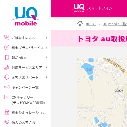
スマートフォン
my UQ WiMAX
ホーム
UQ mobile
UQ WiMAX ご契約の方
トヨタ au取
ご検討中の方へ
My UQ mobile
料金プラン･サービス
UQ mobile ご契約の方
製品･端末
UQ mobile
データチャージサイト
対応サービスエリア
お客さまサポート
キャンペーン一覧
CMギャラリー
(テレビCM･WEB動画)
料金シミュレーション
法人のお客さま