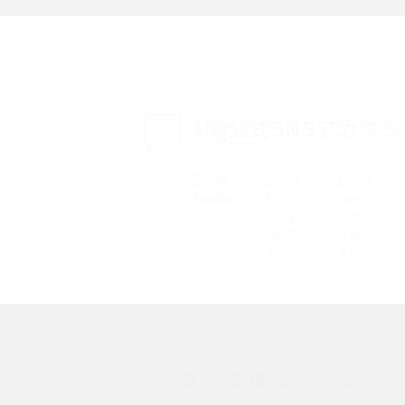
説
設定・変更方法を解
着信拒否とは？設定方法やブロックした番号
も紹介
確認方法を解説
UQ公式SNSアカウ
ップ設定方法や空き容量
ASMRとは？意味や動画の種類、楽しみ方を紹
介
介
の特典は？料金プランやメ
スマホの位置情報機能とは？有効にした場合
法を解説
メリットや注意点などを解説
ク方法・解除に向け
インスタグラムとは？登録や投稿の方法、基
機能をわかりやすく解説
選べる通信ブランド
とは？デメリットや
パケット通信料とは？どのようなサービスが
る？3Gサービスの終了についても解説