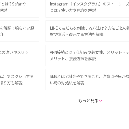
は？Safariや
Instagram（インスタグラム）のストーリー
解説
とは？使い方や見方を解説
を解説！鳴らない原
LINEで友だちを削除する方法は？方法ごとの
介
響や復活・復元する方法も解説
Eとの違いやメリッ
VPN接続とは？仕組みや必要性、メリット・
メリット、接続方法を解説
グラム）でスクショする
SMSとは？料金やできること、注意点や届か
撮り方も解説
い時の対処法を解説
SE（第3世代）の違い
iPhone 16eとiPhone 14を徹底比較！スペッ
もっと見る
較して解説
ク・機能の違いをわかりやすく紹介
15の違いは？カメラ・スペ
iPhoneの機種変更のやり方は？事前準備・手