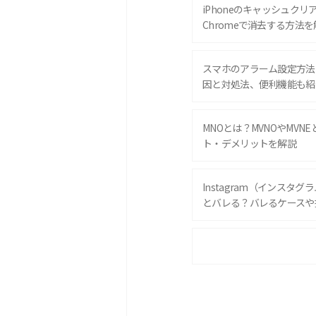
iPhoneのキャッシュクリアと
Chromeで消去する方法を
スマホのアラーム設定方法
因と対処法、便利機能も紹
MNOとは？MVNOやMVN
ト・デメリットを解説
Instagram（インスタ
とバレる？バレるケースや
iPhone 16eとiPhone 
は？サイズやスペックを比
iPhone 16とiPhone 