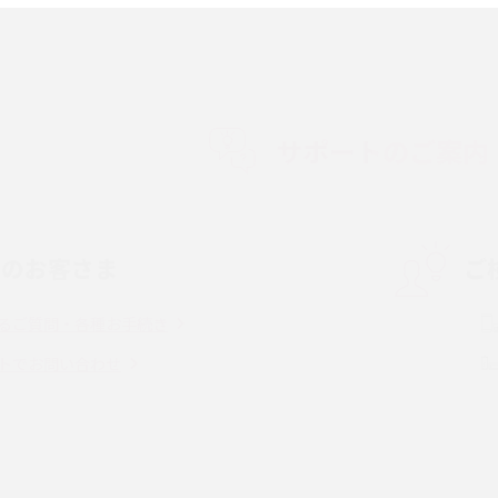
順やデータ移行方法をわかりやすく解説
徴やメリット・デメリ
高校生にスマホ制限は必要？所持率やメリッ
ト・デメリットを詳しく紹介
サポートのご案内
度制限とは？回避の
LINEの引き継ぎ方法は？対象データや事前準
方法を解説
備・条件・注意点などを解説
中のお客さま
ご
電話をかける方法や
iCloudの使用容量を減らす9つの方法！使用状
を解説
況の確認手順も紹介
るご質問・各種お手続き
（旧Twitter）、
インスタのDMの送り方は？便利機能の使い方
トでお問い合わせ
送る方法を解説
や注意点をわかりやすく解説
「iPhoneを探す」の使い方と設定方法を紹
る方法は？相手に知ら
介！ブラウザやアプリから探す方法を詳しく
紹介