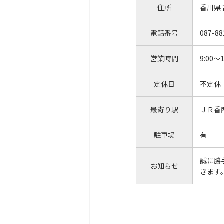
住所
香川県
電話番号
087-88
営業時間
9:00～1
定休日
不定休
最寄り駅
ＪＲ香
駐車場
有
誠に勝
お知らせ
きます。