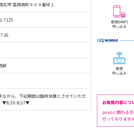
 高松市 香西南町４０４番地１
2-7125
新規(MNP)
申し込み
7:30
西駅
新規
申し込み
手ながら、下記期間は臨時休業とさせていただ
お取扱内容につ
▼8/10-8/17▼
povoに関わる
行っておりませ