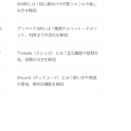
ズ
ASMRとは？初心者向けの代表ジャンルや楽し
み方を解説
影
プリペイドSIMとは？種類やメリット・デメリ
ット、利用までの流れを解説
デ
Threads（スレッズ）とは？主な機能や登録方
法、投稿の仕方を解説
な
Discord（ディスコード）とは？使い方や用語
の意味、便利な機能を解説
iPhone 16シリーズのモデルを比較！価格・サ
イズ・カメラ性能の違いを徹底解説
スマホが高い理由は？購入費用を抑える方法や