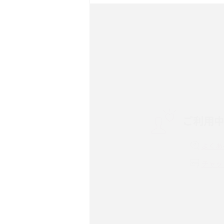
ック・機能を徹底比較
Androidスマホとは？特
ット、おススメ機種を紹介
スマホや携帯端末の通信速
コツや解除のタイミング・
ご利用
非通知設定とは？184で
iPhone・Androidの設定
よくあ
リプライ機能とは？LINE、X
チャッ
Instagram、TikTokで
LINEで送信取り消しをす
れるのか、削除との違いも