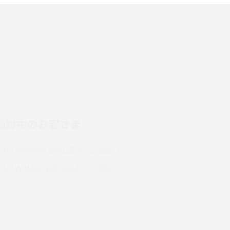
端末を選ぶ時の注意点を解説！
スマホのネット通信速度が遅い原因は？すぐで
きる対処法や見直すポイントを解説
LINEの通知がこない時の原因と対処法9選！設
定の確認手順も解説
検討中のお客さま
スマホのウィジェットとは？iPhone・Android
の設定方法やおススメを紹介
UQ mobileのお申し込み・ご相談
Bluetooth®とは？Wi-Fiとの違いやスマホ・PC
UQ WiMAXのお申し込み・ご相談
との接続方法を解説
Wi-Fiを快適に使うための速度はどれくらい？
解
用途別の目安・回線ごとの平均を紹介