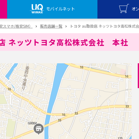
モバイルネット
オ
UQ mo
（格安スマホ/格安SIM）
販売店舗一覧
トヨタ au取扱店 ネッツトヨタ高松株式
オンライ
扱店 ネッツトヨタ高松株式会社 本社
UQ Wi
オンライ