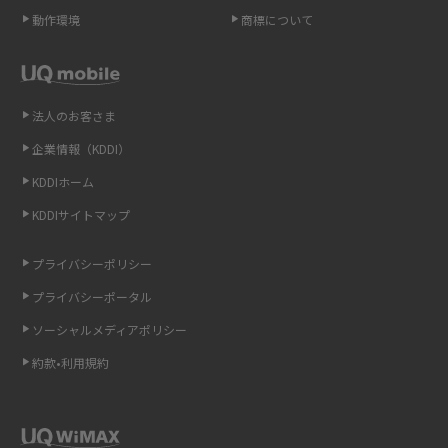
動作環境
商標について
高校生にスマホ制限は必要？所持率やメリット・デメリットを詳しく紹介
スマホのネット通信速度が遅い原因は？すぐできる対処法や見直すポイン
トを解説
法人のお客さま
企業情報（KDDI）
スマホや携帯端末の通信速度制限とは？回避のコツや解除のタイミング・
KDDIホーム
方法を解説
KDDIサイトマップ
LINEの引き継ぎ方法は？対象データや事前準備・条件・注意点などを解説
プライバシーポリシー
LINEの通知がこない時の原因と対処法9選！設定の確認手順も解説
プライバシーポータル
ソーシャルメディアポリシー
非通知設定とは？184で電話をかける方法やiPhone・Androidの設定を解説
約款•利用規約
iCloudの使用容量を減らす9つの方法！使用状況の確認手順も紹介
スマホのウィジェットとは？iPhone・Androidの設定方法やおススメを紹