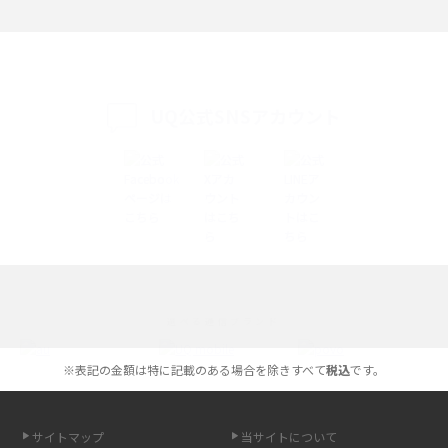
iPhone 16eとiPhone SE（第3世代）の違いは？サイズやスペックを比較し
て解説
UQ公式SNSアカウント
iPhone 16eとiPhone 14を徹底比較！スペック・機能の違いをわかりやすく
紹介
iPhone 16シリーズのモデルを比較！価格・サイズ・カメラ性能の違いを徹
底解説
iPhone 16とiPhone 15の違いは？カメラ・スペック・機能を徹底比較
iPhoneの機種変更のやり方は？事前準備・手順やデータ移行方法をわかり
選べる通信ブランド
やすく解説
※表記の金額は特に記載のある場合を除きすべて
税込
です。
スマホが高い理由は？購入費用を抑える方法や端末を選ぶ時の注意点を解
説！
サイトマップ
当サイトについて
Androidスマホとは？特徴やメリット・デメリット、おススメ機種を紹介