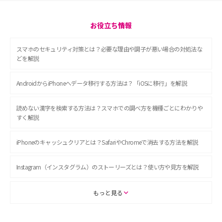
お役立ち情報
スマホのセキュリティ対策とは？必要な理由や調子が悪い場合の対処法な
どを解説
AndroidからiPhoneへデータ移行する方法は？「iOSに移行」を解説
読めない漢字を検索する方法は？スマホでの調べ方を機種ごとにわかりや
すく解説
iPhoneのキャッシュクリアとは？SafariやChromeで消去する方法を解説
Instagram（インスタグラム）のストーリーズとは？使い方や見方を解説
ASMRとは？初心者向けの代表ジャンルや楽しみ方を解説
もっと見る
スマホのアラーム設定方法を解説！鳴らない原因と対処法、便利機能も紹