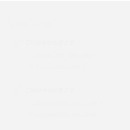
介
LINEで友だちを削除する方法は？方法ごとの影響や復活・復元する方法も
解説
サポートのご案内
プリペイドSIMとは？種類やメリット・デメリット、利用までの流れを解説
ご利用中のお客さま
MNOとは？MVNOやMVNEとの違いやメリット・デメリットを解説
よくあるご質問・各種お手続き
チャットでお問い合わせ
VPN接続とは？仕組みや必要性、メリット・デメリット、接続方法を解説
Threads（スレッズ）とは？主な機能や登録方法、投稿の仕方を解説
ご検討中のお客さま
Instagram（インスタグラム）でスクショするとバレる？バレるケースや撮
り方も解説
UQ mobileのお申し込み・ご相談
UQ WiMAXのお申し込み・ご相談
SMSとは？料金やできること、注意点や届かない時の対処法を解説
Discord（ディスコード）とは？使い方や用語の意味、便利な機能を解説