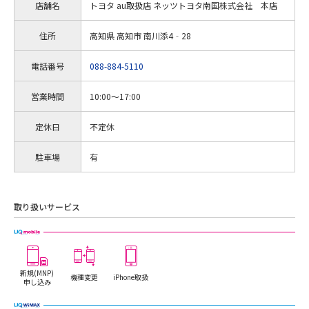
店舗名
トヨタ au取扱店 ネッツトヨタ南国株式会社 本店
住所
高知県 高知市 南川添4‐28
電話番号
088-884-5110
営業時間
10:00～17:00
定休日
不定休
駐車場
有
取り扱いサービス
新規(MNP)
機種変更
iPhone取扱
申し込み