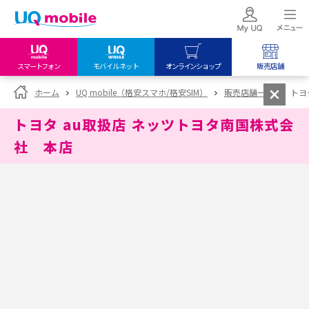
スマートフォン
モバイルネット
オンラインショップ
販売店舗
my UQ WiMAX
UQ mobile
UQ mobile
ホーム
UQ mobile（格安スマホ/格安SIM）
販売店舗一覧
トヨ
UQ WiMAX ご契約の方
オンラインショップ
販売店舗
トヨタ au取扱店 ネッツトヨタ南国株式会
My UQ mobile
UQ WiMAX
UQ WiMAX
社 本店
UQ mobile ご契約の方
オンラインショップ
販売店舗
UQ mobile
データチャージサイト