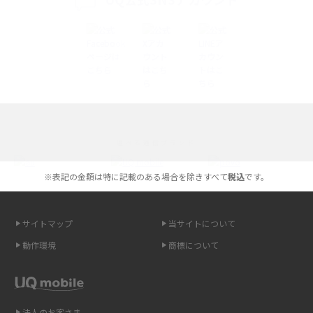
iPhoneの機種変更のやり方は？事前準備・手順やデータ移行方法をわかり
やすく解説
スマホが高い理由は？購入費用を抑える方法や端末を選ぶ時の注意点を解
説！
Androidスマホとは？特徴やメリット・デメリット、おススメ機種を紹介
選べる通信ブランド
高校生にスマホ制限は必要？所持率やメリット・デメリットを詳しく紹介
※表記の金額は特に記載のある場合を除きすべて
税込
です。
スマホのネット通信速度が遅い原因は？すぐできる対処法や見直すポイン
トを解説
サイトマップ
当サイトについて
スマホや携帯端末の通信速度制限とは？回避のコツや解除のタイミング・
動作環境
商標について
方法を解説
LINEの引き継ぎ方法は？対象データや事前準備・条件・注意点などを解説
法人のお客さま