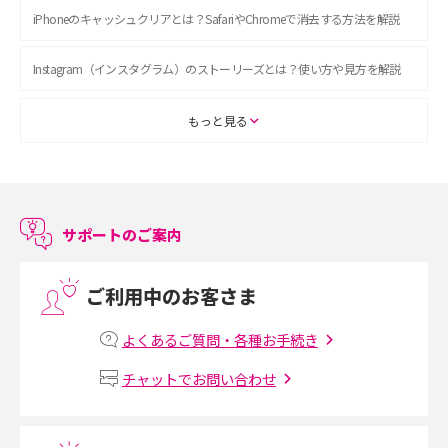
iPhoneのキャッシュクリアとは？SafariやChromeで消去する方法を解説
Instagram（インスタグラム）のストーリーズとは？使い方や見方を解説
ASMRとは？初心者向けの代表ジャンルや楽しみ方を解説
もっと見る
スマホのアラーム設定方法を解説！鳴らない原因と対処法、便利機能も紹
介
サポートのご案内
LINEで友だちを削除する方法は？方法ごとの影響や復活・復元する方法も
解説
ご利用中のお客さま
プリペイドSIMとは？種類やメリット・デメリット、利用までの流れを解説
よくあるご質問・各種お手続き
MNOとは？MVNOやMVNEとの違いやメリット・デメリットを解説
チャットでお問い合わせ
VPN接続とは？仕組みや必要性、メリット・デメリット、接続方法を解説