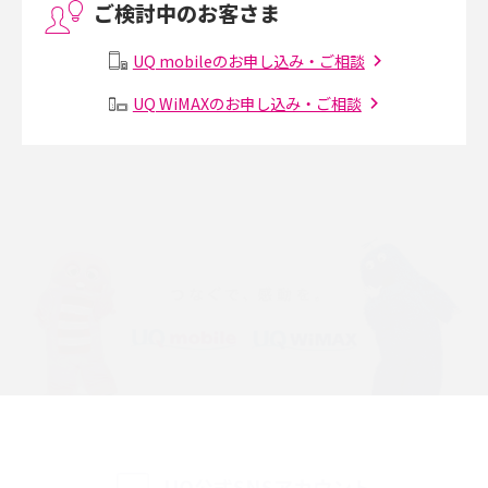
ご検討中のお客さま
Threads（スレッズ）とは？主な機能や登録方法、投稿の仕方を解説
UQ mobileのお申し込み・ご相談
Instagram（インスタグラム）でスクショするとバレる？バレるケースや撮
り方も解説
UQ WiMAXのお申し込み・ご相談
SMSとは？料金やできること、注意点や届かない時の対処法を解説
Discord（ディスコード）とは？使い方や用語の意味、便利な機能を解説
iPhone 16eとiPhone SE（第3世代）の違いは？サイズやスペックを比較し
て解説
iPhone 16eとiPhone 14を徹底比較！スペック・機能の違いをわかりやすく
紹介
iPhone 16シリーズのモデルを比較！価格・サイズ・カメラ性能の違いを徹
底解説
iPhone 16とiPhone 15の違いは？カメラ・スペック・機能を徹底比較
UQ公式SNSアカウント