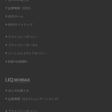
LINEの通知がこない時の原因と対処法9選！設定の確認手順も解説
企業情報（KDDI）
KDDIホーム
非通知設定とは？184で電話をかける方法やiPhone・Androidの設定を解説
KDDIサイトマップ
iCloudの使用容量を減らす9つの方法！使用状況の確認手順も紹介
プライバシーポリシー
スマホのウィジェットとは？iPhone・Androidの設定方法やおススメを紹
プライバシーポータル
介
ソーシャルメディアポリシー
リプライ機能とは？LINE、X（旧Twitter）、Instagram、TikTokで送る方法
約款•利用規約
を解説
インスタのDMの送り方は？便利機能の使い方や注意点をわかりやすく解説
Bluetooth®とは？Wi-Fiとの違いやスマホ・PCとの接続方法を解説
法人のお客さま
企業情報（UQコミュニケーションズ）
LINEで送信取り消しをする方法は？相手に知られるのか、削除との違いも
紹介
プライバシーポリシー