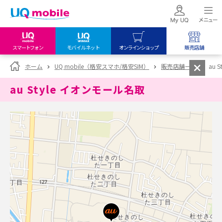
スマートフォン
モバイルネット
オンラインショップ
販売店舗
my UQ WiMAX
UQ mobile
UQ mobile
ホーム
UQ mobile（格安スマホ/格安SIM）
販売店舗一覧
au 
UQ WiMAX ご契約の方
オンラインショップ
販売店舗
au Style イオンモール名取
My UQ mobile
UQ WiMAX
UQ WiMAX
UQ mobile ご契約の方
オンラインショップ
販売店舗
UQ mobile
データチャージサイト