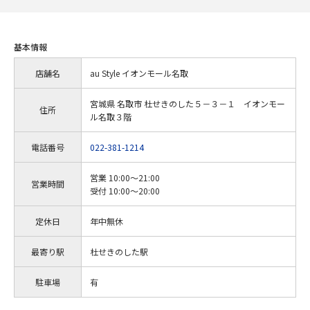
基本情報
店舗名
au Style イオンモール名取
宮城県 名取市 杜せきのした５－３－１ イオンモー
住所
ル名取３階
電話番号
022-381-1214
営業 10:00～21:00
営業時間
受付 10:00～20:00
定休日
年中無休
最寄り駅
杜せきのした駅
駐車場
有