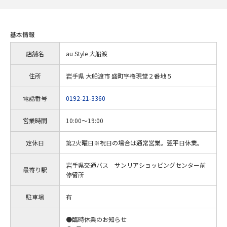
基本情報
店舗名
au Style 大船渡
住所
岩手県 大船渡市 盛町字権現堂２番地５
電話番号
0192-21-3360
営業時間
10:00～19:00
定休日
第2火曜日※祝日の場合は通常営業。翌平日休業。
岩手県交通バス サンリアショッピングセンター前
最寄り駅
停留所
駐車場
有
●臨時休業のお知らせ