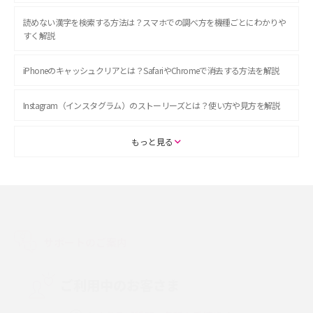
読めない漢字を検索する方法は？スマホでの調べ方を機種ごとにわかりや
すく解説
iPhoneのキャッシュクリアとは？SafariやChromeで消去する方法を解説
Instagram（インスタグラム）のストーリーズとは？使い方や見方を解説
ASMRとは？初心者向けの代表ジャンルや楽しみ方を解説
もっと見る
スマホのアラーム設定方法を解説！鳴らない原因と対処法、便利機能も紹
介
LINEで友だちを削除する方法は？方法ごとの影響や復活・復元する方法も
解説
サポートのご案内
プリペイドSIMとは？種類やメリット・デメリット、利用までの流れを解説
ご利用中のお客さま
MNOとは？MVNOやMVNEとの違いやメリット・デメリットを解説