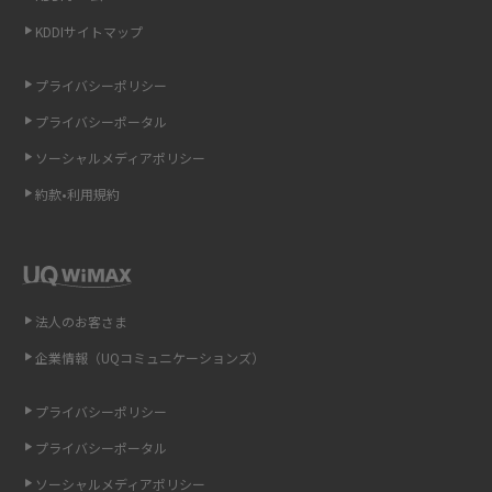
KDDIサイトマップ
LINEの引き継ぎ方法は？対象データや事前準備・条件・注意点などを解説
プライバシーポリシー
LINEの通知がこない時の原因と対処法9選！設定の確認手順も解説
プライバシーポータル
ソーシャルメディアポリシー
非通知設定とは？184で電話をかける方法やiPhone・Androidの設定を解説
約款•利用規約
iCloudの使用容量を減らす9つの方法！使用状況の確認手順も紹介
スマホのウィジェットとは？iPhone・Androidの設定方法やおススメを紹
介
法人のお客さま
リプライ機能とは？LINE、X（旧Twitter）、Instagram、TikTokで送る方法
企業情報（UQコミュニケーションズ）
を解説
プライバシーポリシー
インスタのDMの送り方は？便利機能の使い方や注意点をわかりやすく解説
プライバシーポータル
Bluetooth®とは？Wi-Fiとの違いやスマホ・PCとの接続方法を解説
ソーシャルメディアポリシー