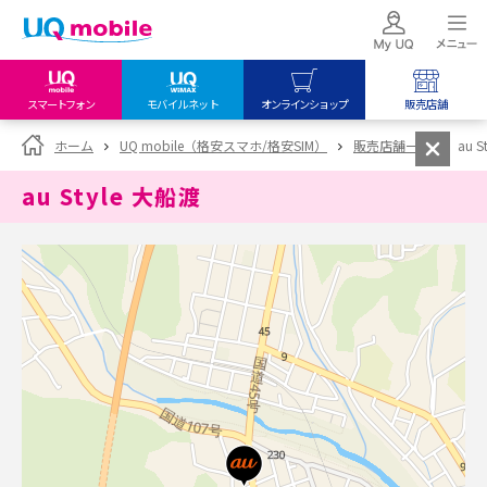
スマートフォン
モバイルネット
オンラインショップ
販売店舗
my UQ WiMAX
UQ mobile
UQ mobile
ホーム
UQ mobile（格安スマホ/格安SIM）
販売店舗一覧
au 
UQ WiMAX ご契約の方
オンラインショップ
販売店舗
au Style 大船渡
My UQ mobile
UQ WiMAX
UQ WiMAX
UQ mobile ご契約の方
オンラインショップ
販売店舗
UQ mobile
データチャージサイト