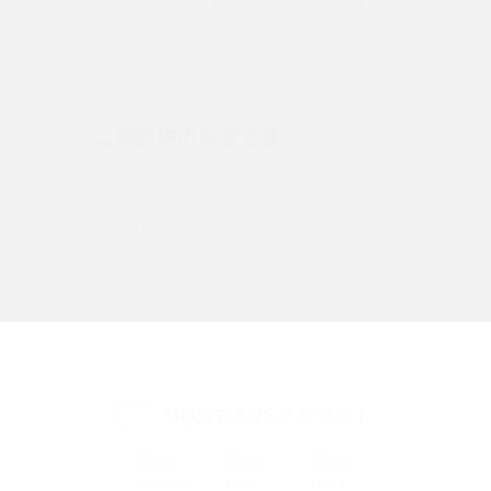
よくあるご質問・各種お手続き
チャットでお問い合わせ
VPN接続とは？仕組みや必要性、メリット・デメリット、接続方法を解説
Threads（スレッズ）とは？主な機能や登録方法、投稿の仕方を解説
ご検討中のお客さま
Instagram（インスタグラム）でスクショするとバレる？バレるケースや撮
り方も解説
UQ mobileのお申し込み・ご相談
UQ WiMAXのお申し込み・ご相談
SMSとは？料金やできること、注意点や届かない時の対処法を解説
Discord（ディスコード）とは？使い方や用語の意味、便利な機能を解説
iPhone 16eとiPhone SE（第3世代）の違いは？サイズやスペックを比較し
て解説
UQ公式SNSアカウント
iPhone 16eとiPhone 14を徹底比較！スペック・機能の違いをわかりやすく
紹介
iPhone 16シリーズのモデルを比較！価格・サイズ・カメラ性能の違いを徹