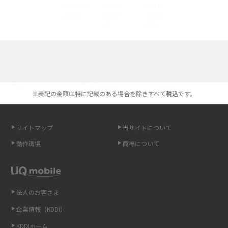
底解説
iPhone 16とiPhone 15の違いは？カメラ・スペック・機能を徹底比較
iPhoneの機種変更のやり方は？事前準備・手順やデータ移行方法をわかり
選べる通信ブランド
やすく解説
※表記の金額は特に記載のある場合を除きすべて
税込
です。
スマホが高い理由は？購入費用を抑える方法や端末を選ぶ時の注意点を解
説！
サイトマップ
当サイトについて
Androidスマホとは？特徴やメリット・デメリット、おススメ機種を紹介
動作環境
商標について
高校生にスマホ制限は必要？所持率やメリット・デメリットを詳しく紹介
スマホのネット通信速度が遅い原因は？すぐできる対処法や見直すポイン
トを解説
法人のお客さま
企業情報（KDDI）
スマホや携帯端末の通信速度制限とは？回避のコツや解除のタイミング・
KDDIホーム
方法を解説