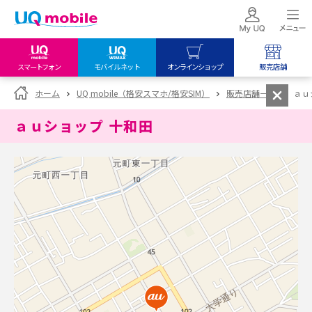
スマートフォン
モバイルネット
オンラインショップ
販売店舗
my UQ WiMAX
UQ mobile
UQ mobile
ホーム
UQ mobile（格安スマホ/格安SIM）
販売店舗一覧
ａｕ
UQ WiMAX ご契約の方
オンラインショップ
販売店舗
ａｕショップ 十和田
My UQ mobile
UQ WiMAX
UQ WiMAX
UQ mobile ご契約の方
オンラインショップ
販売店舗
UQ mobile
データチャージサイト