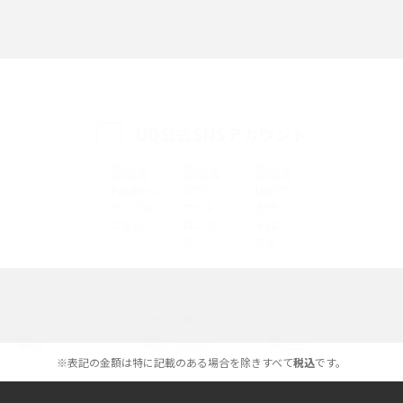
Discord（ディスコード）とは？使い方や用語の意味、便利な機能を解説
iPhone 16eとiPhone SE（第3世代）の違いは？サイズやスペックを比較し
て解説
UQ公式SNSアカウント
iPhone 16eとiPhone 14を徹底比較！スペック・機能の違いをわかりやすく
紹介
iPhone 16シリーズのモデルを比較！価格・サイズ・カメラ性能の違いを徹
底解説
iPhone 16とiPhone 15の違いは？カメラ・スペック・機能を徹底比較
iPhoneの機種変更のやり方は？事前準備・手順やデータ移行方法をわかり
選べる通信ブランド
やすく解説
※表記の金額は特に記載のある場合を除きすべて
税込
です。
スマホが高い理由は？購入費用を抑える方法や端末を選ぶ時の注意点を解
説！