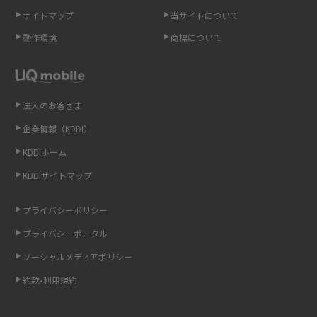
サイトマップ
当サイトについて
Androidスマホとは？特徴やメリット・デメリット、おススメ機種を紹介
動作環境
商標について
高校生にスマホ制限は必要？所持率やメリット・デメリットを詳しく紹介
スマホのネット通信速度が遅い原因は？すぐできる対処法や見直すポイン
トを解説
法人のお客さま
企業情報（KDDI）
スマホや携帯端末の通信速度制限とは？回避のコツや解除のタイミング・
KDDIホーム
方法を解説
KDDIサイトマップ
LINEの引き継ぎ方法は？対象データや事前準備・条件・注意点などを解説
プライバシーポリシー
LINEの通知がこない時の原因と対処法9選！設定の確認手順も解説
プライバシーポータル
ソーシャルメディアポリシー
非通知設定とは？184で電話をかける方法やiPhone・Androidの設定を解説
約款•利用規約
iCloudの使用容量を減らす9つの方法！使用状況の確認手順も紹介