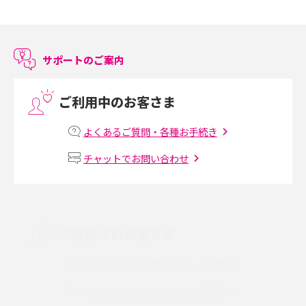
スマホのアラーム設定方法を解説！鳴らない原因と対処法、便利機能も紹
介
サポートのご案内
LINEで友だちを削除する方法は？方法ごとの影響や復活・復元する方法も
解説
ご利用中のお客さま
プリペイドSIMとは？種類やメリット・デメリット、利用までの流れを解説
よくあるご質問・各種お手続き
MNOとは？MVNOやMVNEとの違いやメリット・デメリットを解説
チャットでお問い合わせ
VPN接続とは？仕組みや必要性、メリット・デメリット、接続方法を解説
Threads（スレッズ）とは？主な機能や登録方法、投稿の仕方を解説
ご検討中のお客さま
Instagram（インスタグラム）でスクショするとバレる？バレるケースや撮
り方も解説
UQ mobileのお申し込み・ご相談
UQ WiMAXのお申し込み・ご相談
SMSとは？料金やできること、注意点や届かない時の対処法を解説