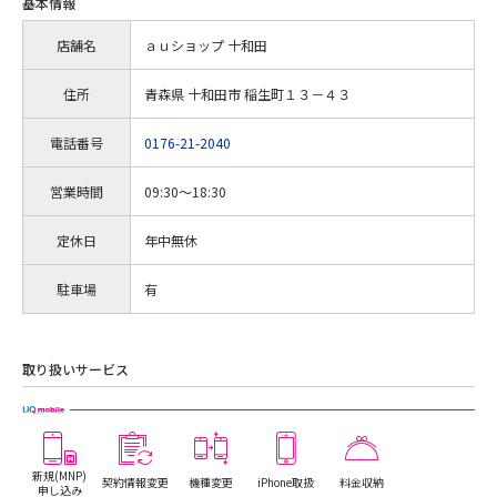
基本情報
店舗名
ａｕショップ 十和田
住所
青森県 十和田市 稲生町１３－４３
電話番号
0176-21-2040
営業時間
09:30～18:30
定休日
年中無休
駐車場
有
取り扱いサービス
新規(MNP)
契約情報変更
機種変更
iPhone取扱
料金収納
申し込み