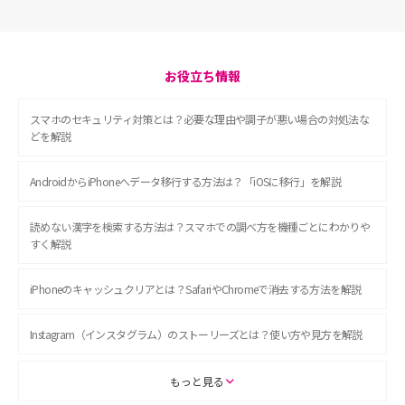
お役立ち情報
スマホのセキュリティ対策とは？必要な理由や調子が悪い場合の対処法な
どを解説
AndroidからiPhoneへデータ移行する方法は？「iOSに移行」を解説
読めない漢字を検索する方法は？スマホでの調べ方を機種ごとにわかりや
すく解説
iPhoneのキャッシュクリアとは？SafariやChromeで消去する方法を解説
Instagram（インスタグラム）のストーリーズとは？使い方や見方を解説
ASMRとは？初心者向けの代表ジャンルや楽しみ方を解説
もっと見る