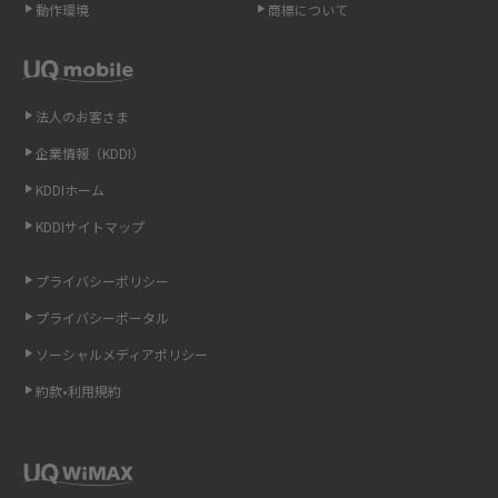
動作環境
商標について
高校生にスマホ制限は必要？所持率やメリット・デメリットを詳しく紹介
スマホのネット通信速度が遅い原因は？すぐできる対処法や見直すポイン
トを解説
法人のお客さま
企業情報（KDDI）
スマホや携帯端末の通信速度制限とは？回避のコツや解除のタイミング・
KDDIホーム
方法を解説
KDDIサイトマップ
LINEの引き継ぎ方法は？対象データや事前準備・条件・注意点などを解説
プライバシーポリシー
LINEの通知がこない時の原因と対処法9選！設定の確認手順も解説
プライバシーポータル
ソーシャルメディアポリシー
非通知設定とは？184で電話をかける方法やiPhone・Androidの設定を解説
約款•利用規約
iCloudの使用容量を減らす9つの方法！使用状況の確認手順も紹介
スマホのウィジェットとは？iPhone・Androidの設定方法やおススメを紹
介