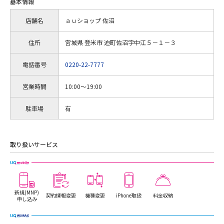
基本情報
店舗名
ａｕショップ 佐沼
住所
宮城県 登米市 迫町佐沼字中江５－１－３
電話番号
0220-22-7777
営業時間
10:00～19:00
駐車場
有
取り扱いサービス
新規(MNP)
契約情報変更
機種変更
iPhone取扱
料金収納
申し込み