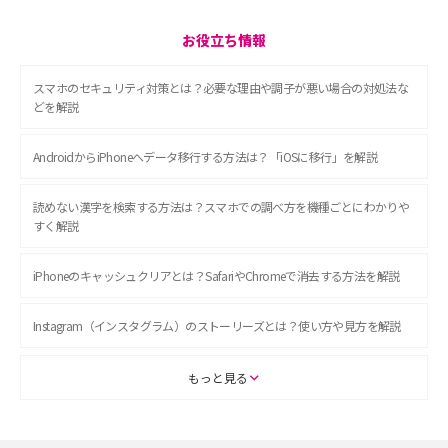
お役立ち情報
スマホのセキュリティ対策とは？必要な理由や調子が悪い場合の対処法な
どを解説
AndroidからiPhoneへデータ移行する方法は？「iOSに移行」を解説
読めない漢字を検索する方法は？スマホでの調べ方を機種ごとにわかりや
すく解説
iPhoneのキャッシュクリアとは？SafariやChromeで消去する方法を解説
Instagram（インスタグラム）のストーリーズとは？使い方や見方を解説
ASMRとは？初心者向けの代表ジャンルや楽しみ方を解説
もっと見る
スマホのアラーム設定方法を解説！鳴らない原因と対処法、便利機能も紹
介