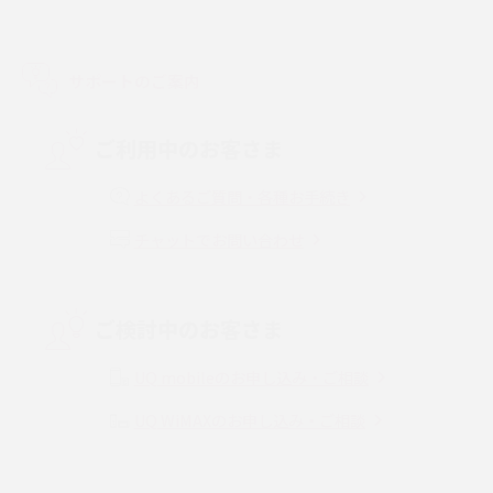
LINEで友だちを削除する方法は？方法ごとの影響や復活・復元する方法も
解説
サポートのご案内
プリペイドSIMとは？種類やメリット・デメリット、利用までの流れを解説
ご利用中のお客さま
MNOとは？MVNOやMVNEとの違いやメリット・デメリットを解説
よくあるご質問・各種お手続き
チャットでお問い合わせ
VPN接続とは？仕組みや必要性、メリット・デメリット、接続方法を解説
Threads（スレッズ）とは？主な機能や登録方法、投稿の仕方を解説
ご検討中のお客さま
Instagram（インスタグラム）でスクショするとバレる？バレるケースや撮
り方も解説
UQ mobileのお申し込み・ご相談
UQ WiMAXのお申し込み・ご相談
SMSとは？料金やできること、注意点や届かない時の対処法を解説
Discord（ディスコード）とは？使い方や用語の意味、便利な機能を解説