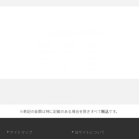
iPhone 16eとiPhone SE（第3世代）の違いは？サイズやスペックを比較し
て解説
UQ公式SNSアカウント
iPhone 16eとiPhone 14を徹底比較！スペック・機能の違いをわかりやすく
紹介
iPhone 16シリーズのモデルを比較！価格・サイズ・カメラ性能の違いを徹
底解説
iPhone 16とiPhone 15の違いは？カメラ・スペック・機能を徹底比較
iPhoneの機種変更のやり方は？事前準備・手順やデータ移行方法をわかり
選べる通信ブランド
やすく解説
※表記の金額は特に記載のある場合を除きすべて
税込
です。
スマホが高い理由は？購入費用を抑える方法や端末を選ぶ時の注意点を解
説！
サイトマップ
当サイトについて
Androidスマホとは？特徴やメリット・デメリット、おススメ機種を紹介