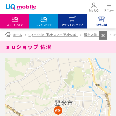
スマートフォン
モバイルネット
オンラインショップ
販売店舗
my UQ WiMAX
UQ mobile
UQ mobile
ホーム
UQ mobile（格安スマホ/格安SIM）
販売店舗一覧
ａｕ
UQ WiMAX ご契約の方
オンラインショップ
販売店舗
ａｕショップ 佐沼
My UQ mobile
UQ WiMAX
UQ WiMAX
UQ mobile ご契約の方
オンラインショップ
販売店舗
UQ mobile
データチャージサイト