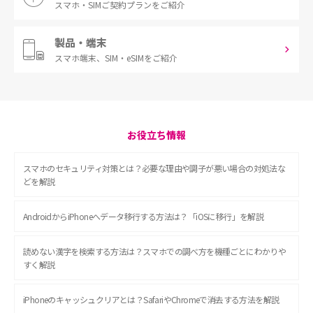
スマホ・SIM
ご契約プランをご紹介
製品・端末
スマホ端末、
SIM・eSIMをご紹介
お役立ち情報
スマホのセキュリティ対策とは？必要な理由や調子が悪い場合の対処法な
どを解説
AndroidからiPhoneへデータ移行する方法は？「iOSに移行」を解説
読めない漢字を検索する方法は？スマホでの調べ方を機種ごとにわかりや
すく解説
iPhoneのキャッシュクリアとは？SafariやChromeで消去する方法を解説