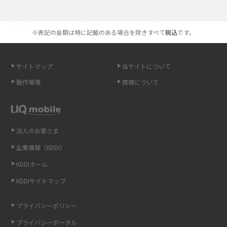
選べる通信ブランド
やすく解説
※表記の金額は特に記載のある場合を除きすべて
税込
です。
スマホが高い理由は？購入費用を抑える方法や端末を選ぶ時の注意点を解
説！
サイトマップ
当サイトについて
Androidスマホとは？特徴やメリット・デメリット、おススメ機種を紹介
動作環境
商標について
高校生にスマホ制限は必要？所持率やメリット・デメリットを詳しく紹介
スマホのネット通信速度が遅い原因は？すぐできる対処法や見直すポイン
トを解説
法人のお客さま
企業情報（KDDI）
スマホや携帯端末の通信速度制限とは？回避のコツや解除のタイミング・
KDDIホーム
方法を解説
KDDIサイトマップ
LINEの引き継ぎ方法は？対象データや事前準備・条件・注意点などを解説
プライバシーポリシー
LINEの通知がこない時の原因と対処法9選！設定の確認手順も解説
プライバシーポータル