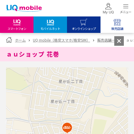
スマートフォン
モバイルネット
オンラインショップ
販売店舗
my UQ WiMAX
UQ mobile
UQ mobile
ホーム
UQ mobile（格安スマホ/格安SIM）
販売店舗一覧
ａｕ
UQ WiMAX ご契約の方
オンラインショップ
販売店舗
ａｕショップ 花巻
My UQ mobile
UQ WiMAX
UQ WiMAX
UQ mobile ご契約の方
オンラインショップ
販売店舗
UQ mobile
データチャージサイト