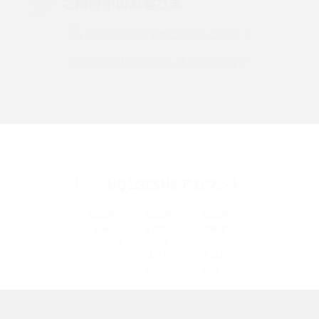
ご検討中のお客さま
Instagram（インスタグラム）でスクショするとバレる？バレるケースや撮
り方も解説
UQ mobileのお申し込み・ご相談
UQ WiMAXのお申し込み・ご相談
SMSとは？料金やできること、注意点や届かない時の対処法を解説
Discord（ディスコード）とは？使い方や用語の意味、便利な機能を解説
iPhone 16eとiPhone SE（第3世代）の違いは？サイズやスペックを比較し
て解説
UQ公式SNSアカウント
iPhone 16eとiPhone 14を徹底比較！スペック・機能の違いをわかりやすく
紹介
iPhone 16シリーズのモデルを比較！価格・サイズ・カメラ性能の違いを徹
底解説
iPhone 16とiPhone 15の違いは？カメラ・スペック・機能を徹底比較
iPhoneの機種変更のやり方は？事前準備・手順やデータ移行方法をわかり