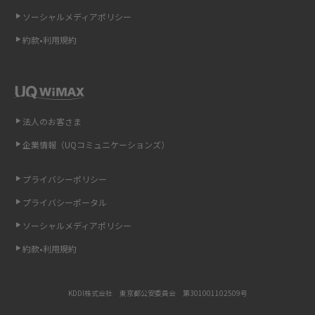
ソーシャルメディアポリシー
非通知設定とは？184で電話をかける方法やiPhone・Androidの設定を解説
約款•利用規約
iCloudの使用容量を減らす9つの方法！使用状況の確認手順も紹介
スマホのウィジェットとは？iPhone・Androidの設定方法やおススメを紹
介
法人のお客さま
リプライ機能とは？LINE、X（旧Twitter）、Instagram、TikTokで送る方法
企業情報（UQコミュニケーションズ）
を解説
プライバシーポリシー
インスタのDMの送り方は？便利機能の使い方や注意点をわかりやすく解説
プライバシーポータル
Bluetooth®とは？Wi-Fiとの違いやスマホ・PCとの接続方法を解説
ソーシャルメディアポリシー
約款•利用規約
LINEで送信取り消しをする方法は？相手に知られるのか、削除との違いも
紹介
KDDI株式会社 東京都公安委員会 第301001102509号
「iPhoneを探す」の使い方と設定方法を紹介！ブラウザやアプリから探す