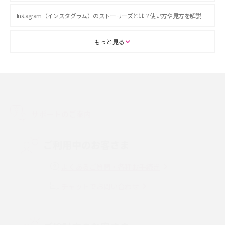
Instagram（インスタグラム）のストーリーズとは？使い方や見方を解説
ASMRとは？初心者向けの代表ジャンルや楽しみ方を解説
もっと見る
スマホのアラーム設定方法を解説！鳴らない原因と対処法、便利機能も紹
介
LINEで友だちを削除する方法は？方法ごとの影響や復活・復元する方法も
解説
サポートのご案内
プリペイドSIMとは？種類やメリット・デメリット、利用までの流れを解説
ご利用中のお客さま
MNOとは？MVNOやMVNEとの違いやメリット・デメリットを解説
よくあるご質問・各種お手続き
チャットでお問い合わせ
VPN接続とは？仕組みや必要性、メリット・デメリット、接続方法を解説
Threads（スレッズ）とは？主な機能や登録方法、投稿の仕方を解説