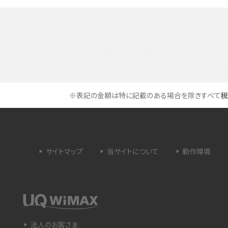
メリットやAndroid
パケット通信料とは？どのようなサービスがある
3Gサービスの終了についても解説
選べる通信ブランド
できない理由は？対処法
バックグラウンド通信とは？オンにするメリットや
く解説
メリット、オフにする方法を解説
※表記の金額は特に記載のある場合を除きすべて
税
 proを比較！サイズやカメ
iPhoneのバッテリー交換の目安は？交換する方
や費用なども解説
サイトマップ
当サイトについて
動作環境
タイムラプスとは？撮影するメリットやおススメの
は？特徴や作り方を解説
シーン、コツなどをわかりやすく解説
ラゴン）とは？性能の確認
画面ミラーリングとは？接続の種類や方法、つな
らない場合の原因を解説
法人のお客さま