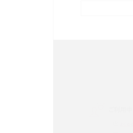
iPhone 16eとiPhone 
イズやスペックを比較して解
iPhone 16とiPhone 1
ク・機能を徹底比較
Androidスマホとは？特徴や
ススメ機種を紹介
スマホや携帯端末の通信速
ツや解除のタイミング・方法
ご利用中
非通知設定とは？184で電
iPhone・Androidの設定を
よくあ