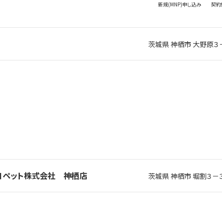
新規(MNP)
申し込み
契約
茨城県 神栖市 大野原３
トヨペット株式会社 神栖店
茨城県 神栖市 堀割３－