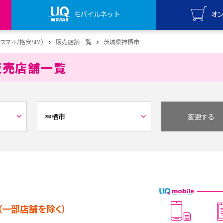
モバイルネット
オ
UQ mo
安スマホ/格安SIM）
販売店舗一覧
茨城県神栖市
オンライ
販売店舗一覧
UQ Wi
オンライ
変更する
（一部店舗を除く）