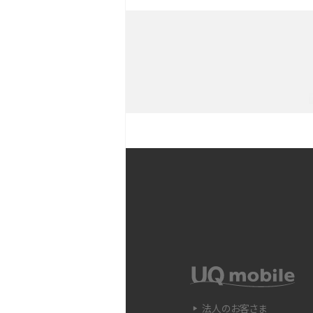
iPhoneを持つメリットとは？デ
との違いも解説
iPhoneのバックアップが
や注意点などをわかりやす
iPhone 11とiPhone 11
ラの性能の違いなどを解説
YouTubeショート動画と
Snapdragon（スナップド
方法やおススメ機種を紹介
法人のお客さま