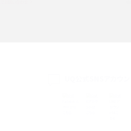
witter）、
インスタのDMの送り方は？便利機能の使い方や
トでお問い合わせ
送る方法を解説
意点をわかりやすく解説
る方法は？相手に知られ
「iPhoneを探す」の使い方と設定方法を紹介！ブ
ウザやアプリから探す方法を詳しく解説
設定・変更方法を解説！
着信拒否とは？設定方法やブロックした番号の
介
認方法を解説
プ設定方法や空き容量が
UQ公式SNSアカウン
ASMRとは？意味や動画の種類、楽しみ方を紹介
特典は？料金プランやメリッ
スマホの位置情報機能とは？有効にした場合の
説
リットや注意点などを解説
方法・解除に向けた工
インスタグラムとは？登録や投稿の方法、基本機
をわかりやすく解説