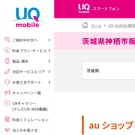
スマートフォン
my UQ WiMAX
ホーム
UQ mobile（格
UQ WiMAX ご契約の方
茨城県神栖市
ご検討中の方へ
My UQ mobile
料金プラン･サービス
UQ mobile ご契約の方
製品･端末
UQ mobile
データチャージサイト
対応サービスエリア
お客さまサポート
キャンペーン一覧
CMギャラリー
(テレビCM･WEB動画)
料金シミュレーション
au ショップ
法人のお客さま