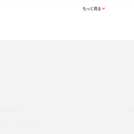
SE（第3世代）の違いは？サ
iPhone 16eとiPhone 14を徹底比較！スペック・
もっと見る
説
能の違いをわかりやすく紹介
5の違いは？カメラ・スペッ
iPhoneの機種変更のやり方は？事前準備・手順
データ移行方法をわかりやすく解説
メリット・デメリット、お
高校生にスマホ制限は必要？所持率やメリット・
メリットを詳しく紹介
サポートのご案内
度制限とは？回避のコ
LINEの引き継ぎ方法は？対象データや事前準備・
を解説
条件・注意点などを解説
のお客さま
ご
話をかける方法や
iCloudの使用容量を減らす9つの方法！使用状況
解説
の確認手順も紹介
るご質問・各種お手続き