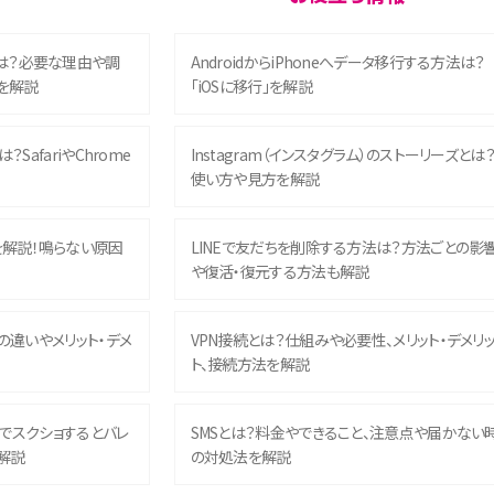
は？必要な理由や調
AndroidからiPhoneへデータ移行する方法は？
を解説
「iOSに移行」を解説
？SafariやChrome
Instagram（インスタグラム）のストーリーズとは
使い方や見方を解説
を解説！鳴らない原因
LINEで友だちを削除する方法は？方法ごとの影
や復活・復元する方法も解説
との違いやメリット・デメ
VPN接続とは？仕組みや必要性、メリット・デメリ
ト、接続方法を解説
ム）でスクショするとバレ
SMSとは？料金やできること、注意点や届かない
解説
の対処法を解説