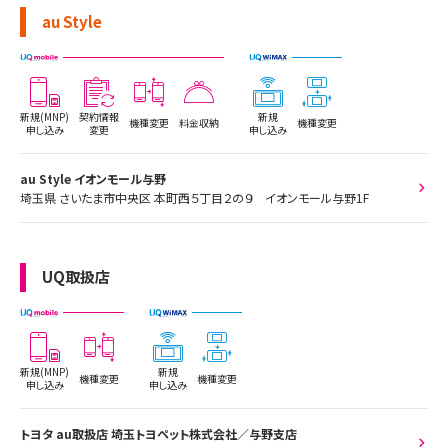
au Style
新規(MNP)
契約情報
新規
機種変更
料金収納
機種変更
申し込み
変更
申し込み
au Style イオンモール与野
埼玉県 さいたま市中央区 本町西５丁目２の９ イオンモール与野1F
UQ取扱店
新規(MNP)
新規
機種変更
機種変更
申し込み
申し込み
トヨタ au取扱店 埼玉トヨペット株式会社／与野支店