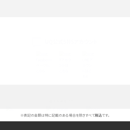
iPhone 16eとiPhone SE（第3世代）の違いは？サイズやスペックを比較して解説
iPhone 16eとiPhone 14を徹底比較！スペック・機能の違いをわかりやすく紹介
iPhone 16シリーズのモデルを比較！価格・サイズ・カメラ性能の違いを徹底解説
UQ公式SNSアカウント
iPhone 16とiPhone 15の違いは？カメラ・スペック・機能を徹底比較
iPhoneの機種変更のやり方は？事前準備・手順やデータ移行方法をわかりやす
く解説
スマホが高い理由は？購入費用を抑える方法や端末を選ぶ時の注意点を解説！
選べる通信ブランド
Androidスマホとは？特徴やメリット・デメリット、おススメ機種を紹介
※表記の金額は特に記載のある場合を除きすべて
税込
です。
高校生にスマホ制限は必要？所持率やメリット・デメリットを詳しく紹介