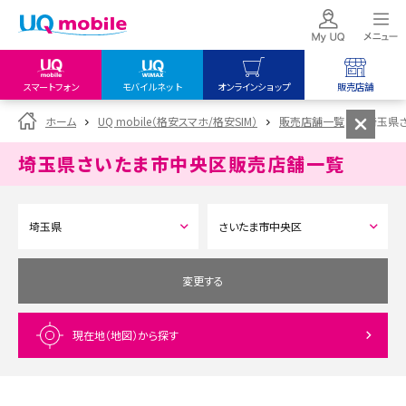
スマートフォン
モバイルネット
オンラインショップ
販売店舗
my UQ WiMAX
UQ mobile
UQ mobile
ホーム
UQ mobile（格安スマホ/格安SIM）
販売店舗一覧
埼玉県
UQ WiMAX ご契約の方
オンラインショップ
販売店舗
埼玉県さいたま市中央区
販売店舗一覧
My UQ mobile
UQ WiMAX
UQ WiMAX
UQ mobile ご契約の方
オンラインショップ
販売店舗
UQ mobile
データチャージサイト
変更する
現在地（地図）
から探す