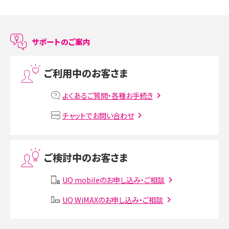
スマホのアラーム設定方法を解説！鳴らない原因と対処法、便利機能も紹介
LINEで友だちを削除する方法は？方法ごとの影響や復活・復元する方法も解説
サポートのご案内
プリペイドSIMとは？種類やメリット・デメリット、利用までの流れを解説
ご利用中のお客さま
MNOとは？MVNOやMVNEとの違いやメリット・デメリットを解説
よくあるご質問・各種お手続き
VPN接続とは？仕組みや必要性、メリット・デメリット、接続方法を解説
チャットでお問い合わせ
Threads（スレッズ）とは？主な機能や登録方法、投稿の仕方を解説
ご検討中のお客さま
Instagram（インスタグラム）でスクショするとバレる？バレるケースや撮り方も解
説
UQ mobileのお申し込み・ご相談
SMSとは？料金やできること、注意点や届かない時の対処法を解説
UQ WiMAXのお申し込み・ご相談
Discord（ディスコード）とは？使い方や用語の意味、便利な機能を解説