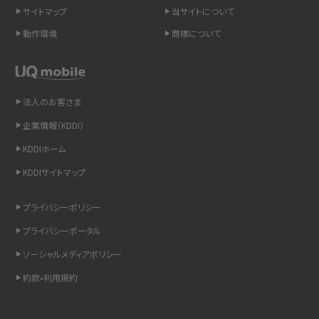
スマホのネット通信速度が遅い原因は？すぐできる対処法や見直すポイントを解
サイトマップ
当サイトについて
説
動作環境
商標について
スマホや携帯端末の通信速度制限とは？回避のコツや解除のタイミング・方法
を解説
法人のお客さま
LINEの引き継ぎ方法は？対象データや事前準備・条件・注意点などを解説
企業情報（KDDI）
LINEの通知がこない時の原因と対処法9選！設定の確認手順も解説
KDDIホーム
KDDIサイトマップ
非通知設定とは？184で電話をかける方法やiPhone・Androidの設定を解説
プライバシーポリシー
iCloudの使用容量を減らす9つの方法！使用状況の確認手順も紹介
プライバシーポータル
スマホのウィジェットとは？iPhone・Androidの設定方法やおススメを紹介
ソーシャルメディアポリシー
約款•利用規約
リプライ機能とは？LINE、X（旧Twitter）、Instagram、TikTokで送る方法を解説
インスタのDMの送り方は？便利機能の使い方や注意点をわかりやすく解説