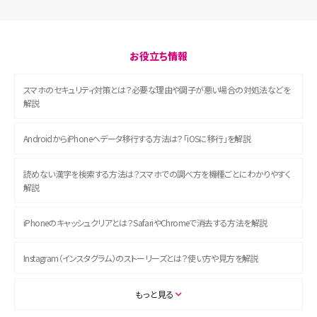
お役立ち情報
スマホのセキュリティ対策とは？必要な理由や調子が悪い場合の対処法などを
解説
AndroidからiPhoneへデータ移行する方法は？「iOSに移行」を解説
読めない漢字を検索する方法は？スマホでの調べ方を機種ごとにわかりやすく
解説
iPhoneのキャッシュクリアとは？SafariやChromeで消去する方法を解説
Instagram（インスタグラム）のストーリーズとは？使い方や見方を解説
ASMRとは？初心者向けの代表ジャンルや楽しみ方を解説
もっと見る