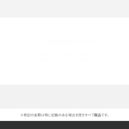
iPhone 16eとiPhone SE（第3世代）の違いは？サイズやスペックを比較して解説
iPhone 16eとiPhone 14を徹底比較！スペック・機能の違いをわかりやすく紹介
iPhone 16シリーズのモデルを比較！価格・サイズ・カメラ性能の違いを徹底解説
UQ公式SNSアカウント
iPhone 16とiPhone 15の違いは？カメラ・スペック・機能を徹底比較
iPhoneの機種変更のやり方は？事前準備・手順やデータ移行方法をわかりやす
く解説
スマホが高い理由は？購入費用を抑える方法や端末を選ぶ時の注意点を解説！
選べる通信ブランド
Androidスマホとは？特徴やメリット・デメリット、おススメ機種を紹介
※表記の金額は特に記載のある場合を除きすべて
税込
です。
高校生にスマホ制限は必要？所持率やメリット・デメリットを詳しく紹介