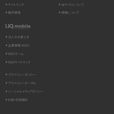
スマホのネット通信速度が遅い原因は？すぐできる対処法や見直すポイントを解
サイトマップ
当サイトについて
説
動作環境
商標について
スマホや携帯端末の通信速度制限とは？回避のコツや解除のタイミング・方法
を解説
法人のお客さま
LINEの引き継ぎ方法は？対象データや事前準備・条件・注意点などを解説
企業情報（KDDI）
LINEの通知がこない時の原因と対処法9選！設定の確認手順も解説
KDDIホーム
KDDIサイトマップ
非通知設定とは？184で電話をかける方法やiPhone・Androidの設定を解説
プライバシーポリシー
iCloudの使用容量を減らす9つの方法！使用状況の確認手順も紹介
プライバシーポータル
スマホのウィジェットとは？iPhone・Androidの設定方法やおススメを紹介
ソーシャルメディアポリシー
約款•利用規約
リプライ機能とは？LINE、X（旧Twitter）、Instagram、TikTokで送る方法を解説