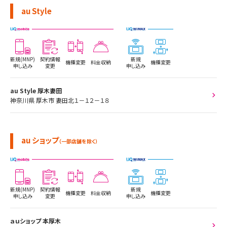
au Style
新規(MNP)
契約情報
新規
機種変更
料金収納
機種変更
申し込み
変更
申し込み
au Style 厚木妻田
神奈川県 厚木市 妻田北１－１２－１８
au ショップ
（一部店舗を除く）
新規(MNP)
契約情報
新規
機種変更
料金収納
機種変更
申し込み
変更
申し込み
ａｕショップ 本厚木