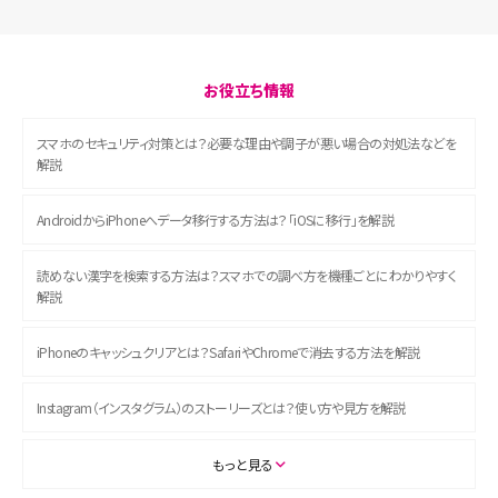
お役立ち情報
スマホのセキュリティ対策とは？必要な理由や調子が悪い場合の対処法などを
解説
AndroidからiPhoneへデータ移行する方法は？「iOSに移行」を解説
読めない漢字を検索する方法は？スマホでの調べ方を機種ごとにわかりやすく
解説
iPhoneのキャッシュクリアとは？SafariやChromeで消去する方法を解説
Instagram（インスタグラム）のストーリーズとは？使い方や見方を解説
ASMRとは？初心者向けの代表ジャンルや楽しみ方を解説
もっと見る