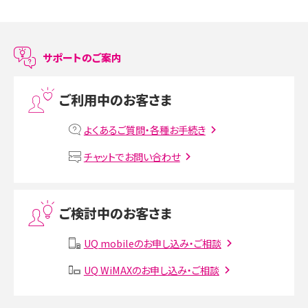
スマホのアラーム設定方法を解説！鳴らない原因と対処法、便利機能も紹介
LINEで友だちを削除する方法は？方法ごとの影響や復活・復元する方法も解説
サポートのご案内
プリペイドSIMとは？種類やメリット・デメリット、利用までの流れを解説
ご利用中のお客さま
MNOとは？MVNOやMVNEとの違いやメリット・デメリットを解説
よくあるご質問・各種お手続き
VPN接続とは？仕組みや必要性、メリット・デメリット、接続方法を解説
チャットでお問い合わせ
Threads（スレッズ）とは？主な機能や登録方法、投稿の仕方を解説
ご検討中のお客さま
Instagram（インスタグラム）でスクショするとバレる？バレるケースや撮り方も解
説
UQ mobileのお申し込み・ご相談
SMSとは？料金やできること、注意点や届かない時の対処法を解説
UQ WiMAXのお申し込み・ご相談
Discord（ディスコード）とは？使い方や用語の意味、便利な機能を解説