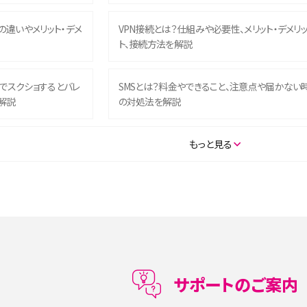
との違いやメリット・デメ
VPN接続とは？仕組みや必要性、メリット・デメリ
ト、接続方法を解説
ム）でスクショするとバレ
SMSとは？料金やできること、注意点や届かない
解説
の対処法を解説
SE（第3世代）の違いは？サ
iPhone 16eとiPhone 14を徹底比較！スペック・
もっと見る
説
能の違いをわかりやすく紹介
5の違いは？カメラ・スペッ
iPhoneの機種変更のやり方は？事前準備・手順
データ移行方法をわかりやすく解説
メリット・デメリット、お
高校生にスマホ制限は必要？所持率やメリット・
メリットを詳しく紹介
サポートのご案内