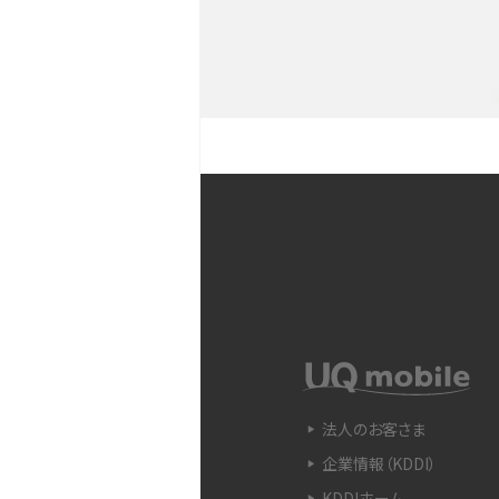
YouTubeショート動画と
Snapdragon（スナップド
方法やおススメ機種を紹介
フリック入力とは？使い方・
ントをわかりやすく解説
SIMフリーのiPhoneとは
入できる場所を解説
電子マネーとは？支払い方法
法人のお客さま
をわかりやすく解説
企業情報（KDDI）
KDDIホーム