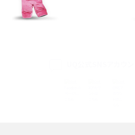
特典は？料金プランやメリッ
スマホの位置情報機能とは？有効にした場合の
説
リットや注意点などを解説
方法・解除に向けた工
インスタグラムとは？登録や投稿の方法、基本機
をわかりやすく解説
UQ公式SNSアカウン
メリットやAndroid
パケット通信料とは？どのようなサービスがある
3Gサービスの終了についても解説
できない理由は？対処法
バックグラウンド通信とは？オンにするメリットや
く解説
メリット、オフにする方法を解説
 proを比較！サイズやカメ
iPhoneのバッテリー交換の目安は？交換する方
や費用なども解説