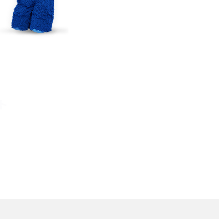
TikTokでのやり方を解説
メ
インスタグラムのアカウント削除方法は？利用解除
との違いやバックアップの取り方などを解説
能
スマホのバッテリー交換目安は？状態の確認方法
や劣化の原因、交換にかかる費用も解説
ト
？
iPhoneからAndroidへ乗り換えるメリット・デメリ
ットは？データ移行方法も紹介
デ
Bluetoothがつながらない？原因や対処法、注意
点を紹介
法
ネットワーク利用制限とは？確認方法と「○△×」
の意味を解説