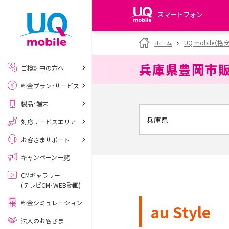
スマートフォン
my UQ WiMAX
ホーム
UQ mobile（格
UQ WiMAX ご契約の方
兵庫県豊岡市
ご検討中の方へ
My UQ mobile
料金プラン･サービス
UQ mobile ご契約の方
製品･端末
UQ mobile
データチャージサイト
対応サービスエリア
お客さまサポート
キャンペーン一覧
CMギャラリー
(テレビCM･WEB動画)
料金シミュレーション
au Style
法人のお客さま