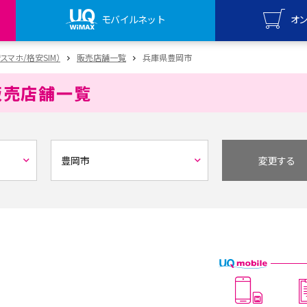
モバイルネット
オ
UQ mo
安スマホ/格安SIM）
販売店舗一覧
兵庫県豊岡市
オンライ
販売店舗一覧
UQ Wi
オンライ
変更する