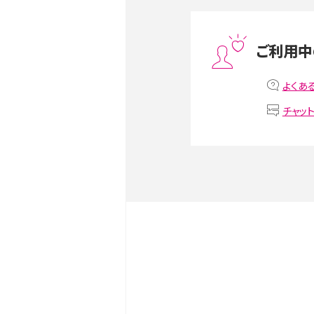
スマホや携帯端末の通信速
ツや解除のタイミング・方法
ご利用中
非通知設定とは？184で電
iPhone・Androidの設定を
よくあ
チャッ
リプライ機能とは？LINE、X（旧T
Instagram、TikTokで
LINEで送信取り消しをす
るのか、削除との違いも紹介
LINEの着信音や通知音の
鳴らない場合の対処法も紹
iCloudとは？バックアッ