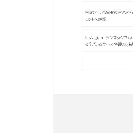
MNOとは？MVNOやMVNE
リットを解説
Instagram（インスタグラ
る？バレるケースや撮り方も
iPhone 16eとiPhone 
イズやスペックを比較して解
iPhone 16とiPhone 1
ク・機能を徹底比較
Androidスマホとは？特徴や
ススメ機種を紹介