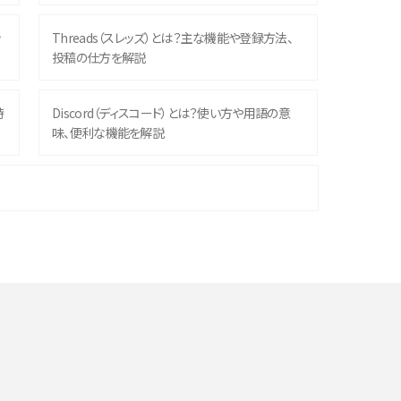
ッ
Threads（スレッズ）とは？主な機能や登録方法、
投稿の仕方を解説
時
Discord（ディスコード）とは？使い方や用語の意
味、便利な機能を解説
機
iPhone 16シリーズのモデルを比較！価格・サイズ・
カメラ性能の違いを徹底解説
や
スマホが高い理由は？購入費用を抑える方法や端
末を選ぶ時の注意点を解説！
デ
スマホのネット通信速度が遅い原因は？すぐできる
対処法や見直すポイントを解説