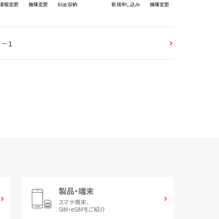
情報
変更
機種変更
料金収納
新規
申し込み
機種変更
５－１
製品・端末
スマホ端末、
SIM・eSIMをご紹介