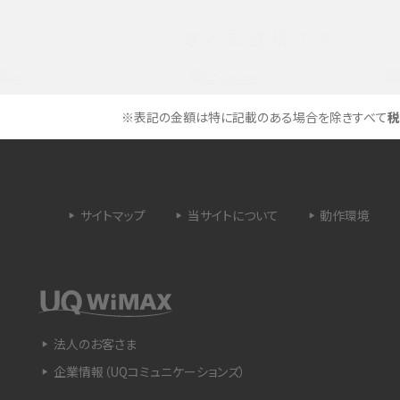
選べる通信ブランド
タイムラプスとは？撮影するメリットやおススメの
は？特徴や作り方を解説
シーン、コツなどをわかりやすく解説
ラゴン）とは？性能の確認
画面ミラーリングとは？接続の種類や方法、つな
※表記の金額は特に記載のある場合を除きすべて
税
らない場合の原因を解説
設定方法や練習のポイ
サブスクとは？言葉の意味やメリット、デメリットの
ほか、サービスの例を解説
サイトマップ
当サイトについて
動作環境
？キャリア版との違いや購
iPhoneが充電できない時はどうすればよい？6つ
の原因と対処法
や種類、メリットなど
Google Pixel 6aってどんなスマホ？特徴やほか
法人のお客さま
スマホとの比較などをわかりやすく解説
企業情報（UQコミュニケーションズ）