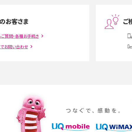
度制限とは？回避のコ
LINEの引き継ぎ方法は？対象データや事前準備・
を解説
条件・注意点などを解説
のお客さま
ご
話をかける方法や
iCloudの使用容量を減らす9つの方法！使用状況
解説
の確認手順も紹介
るご質問・各種お手続き
トでお問い合わせ
witter）、
インスタのDMの送り方は？便利機能の使い方や
送る方法を解説
意点をわかりやすく解説
る方法は？相手に知られ
「iPhoneを探す」の使い方と設定方法を紹介！ブ
ウザやアプリから探す方法を詳しく解説
設定・変更方法を解説！
着信拒否とは？設定方法やブロックした番号の
介
認方法を解説
プ設定方法や空き容量が
ASMRとは？意味や動画の種類、楽しみ方を紹介