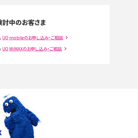
LINEの通知がこない時の原因と対処法9選！設定
の確認手順も解説
検討中のお客さま
スマホのウィジェットとは？iPhone・Androidの設
定方法やおススメを紹介
UQ mobileのお申し込み・ご相談
UQ WiMAXのお申し込み・ご相談
注
Bluetooth®とは？Wi-Fiとの違いやスマホ・PCとの
接続方法を解説
ラ
Wi-Fiを快適に使うための速度はどれくらい？用途
別の目安・回線ごとの平均を紹介
確
LINEでブロックされているか確認する方法は？手
順や注意点を解説
メンションとは？LINE・X・Instagram・Facebook・