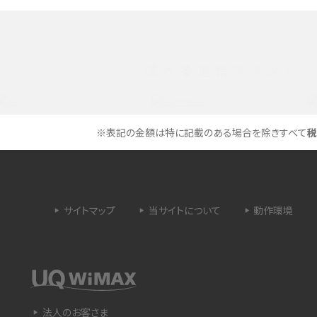
メリットやAndroid
パケット通信料とは？どのようなサービスがある
3Gサービスの終了についても解説
選べる通信ブランド
できない理由は？対処法
バックグラウンド通信とは？オンにするメリットや
く解説
メリット、オフにする方法を解説
※表記の金額は特に記載のある場合を除きすべて
税
 proを比較！サイズやカメ
iPhoneのバッテリー交換の目安は？交換する方
や費用なども解説
サイトマップ
当サイトについて
動作環境
タイムラプスとは？撮影するメリットやおススメの
は？特徴や作り方を解説
シーン、コツなどをわかりやすく解説
ラゴン）とは？性能の確認
画面ミラーリングとは？接続の種類や方法、つな
らない場合の原因を解説
法人のお客さま