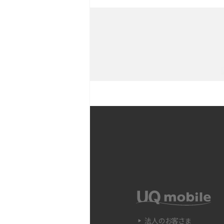
iPhoneを持つメリットとは？デ
との違いも解説
iPhoneのバックアップが
や注意点などをわかりやす
iPhone 11とiPhone 11
ラの性能の違いなどを解説
YouTubeショート動画と
Snapdragon（スナップド
方法やおススメ機種を紹介
法人のお客さま