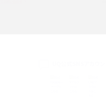
witter）、
インスタのDMの送り方は？便利機能の使い方や
トでお問い合わせ
送る方法を解説
意点をわかりやすく解説
る方法は？相手に知られ
「iPhoneを探す」の使い方と設定方法を紹介！ブ
ウザやアプリから探す方法を詳しく解説
設定・変更方法を解説！
着信拒否とは？設定方法やブロックした番号の
介
認方法を解説
プ設定方法や空き容量が
UQ公式SNSアカウン
ASMRとは？意味や動画の種類、楽しみ方を紹介
特典は？料金プランやメリッ
スマホの位置情報機能とは？有効にした場合の
説
リットや注意点などを解説
方法・解除に向けた工
インスタグラムとは？登録や投稿の方法、基本機
をわかりやすく解説