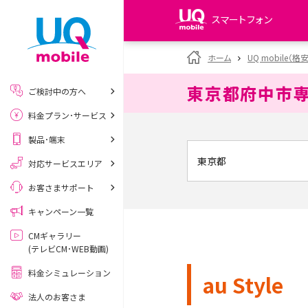
スマートフォン
my UQ WiMAX
ホーム
UQ mobile（格
UQ WiMAX ご契約の方
東京都府中市
ご検討中の方へ
My UQ mobile
料金プラン･サービス
UQ mobile ご契約の方
製品･端末
UQ mobile
データチャージサイト
対応サービスエリア
お客さまサポート
キャンペーン一覧
CMギャラリー
(テレビCM･WEB動画)
料金シミュレーション
au Style
法人のお客さま