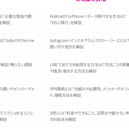
は？必要な理由や調
AndroidからiPhoneへデータ移行する方法は？
を解説
「iOSに移行」を解説
？SafariやChrome
Instagram（インスタグラム）のストーリーズとは
使い方や見方を解説
を解説！鳴らない原因
LINEで友だちを削除する方法は？方法ごとの影
や復活・復元する方法も解説
との違いやメリット・デメ
VPN接続とは？仕組みや必要性、メリット・デメリ
ト、接続方法を解説
ム）でスクショするとバレ
SMSとは？料金やできること、注意点や届かない
解説
の対処法を解説