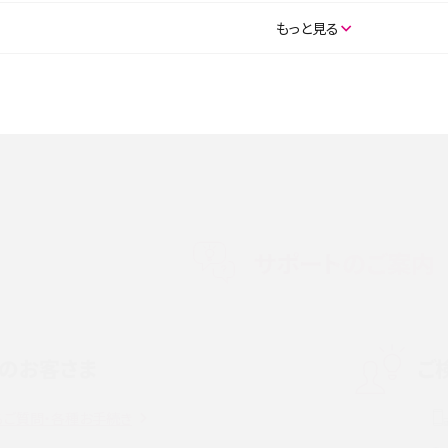
SE（第3世代）の違いは？サ
iPhone 16eとiPhone 14を徹底比較！スペック・
もっと見る
説
能の違いをわかりやすく紹介
5の違いは？カメラ・スペッ
iPhoneの機種変更のやり方は？事前準備・手順
データ移行方法をわかりやすく解説
メリット・デメリット、お
高校生にスマホ制限は必要？所持率やメリット・
メリットを詳しく紹介
サポートのご案内
度制限とは？回避のコ
LINEの引き継ぎ方法は？対象データや事前準備・
を解説
条件・注意点などを解説
のお客さま
ご
話をかける方法や
iCloudの使用容量を減らす9つの方法！使用状況
解説
の確認手順も紹介
るご質問・各種お手続き