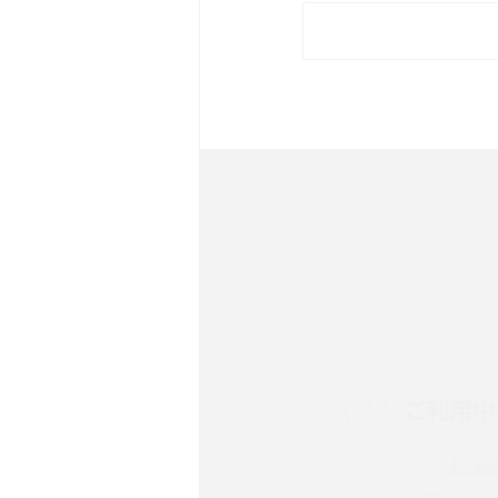
iPhone 16eとiPhone 
イズやスペックを比較して解
iPhone 16とiPhone 1
ク・機能を徹底比較
Androidスマホとは？特徴や
ススメ機種を紹介
スマホや携帯端末の通信速
ツや解除のタイミング・方法
ご利用中
非通知設定とは？184で電
iPhone・Androidの設定を
よくあ