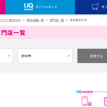
モバイルネット
オ
UQ mo
安スマホ/格安SIM）
販売店舗一覧
専門店一覧
東京都府中市
オンライ
専門店一覧
UQ Wi
オンライ
変更する