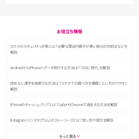
お役立ち情報
スマホのセキュリティ対策とは？必要な理由や調子が悪い場合の対処法などを
解説
AndroidからiPhoneへデータ移行する方法は？「iOSに移行」を解説
読めない漢字を検索する方法は？スマホでの調べ方を機種ごとにわかりやすく
解説
iPhoneのキャッシュクリアとは？SafariやChromeで消去する方法を解説
Instagram（インスタグラム）のストーリーズとは？使い方や見方を解説
ASMRとは？初心者向けの代表ジャンルや楽しみ方を解説
もっと見る