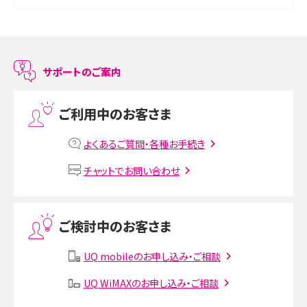
スマホのアラーム設定方法を解説！鳴らない原因と対処法、便利機能も紹介
LINEで友だちを削除する方法は？方法ごとの影響や復活・復元する方法も解説
サポートのご案内
プリペイドSIMとは？種類やメリット・デメリット、利用までの流れを解説
ご利用中のお客さま
MNOとは？MVNOやMVNEとの違いやメリット・デメリットを解説
よくあるご質問・各種お手続き
VPN接続とは？仕組みや必要性、メリット・デメリット、接続方法を解説
チャットでお問い合わせ
Threads（スレッズ）とは？主な機能や登録方法、投稿の仕方を解説
ご検討中のお客さま
Instagram（インスタグラム）でスクショするとバレる？バレるケースや撮り方も解
説
UQ mobileのお申し込み・ご相談
SMSとは？料金やできること、注意点や届かない時の対処法を解説
UQ WiMAXのお申し込み・ご相談