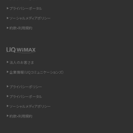
インスタのDMの送り方は？便利機能の使い方や注意点をわかりやすく解説
プライバシーポータル
ソーシャルメディアポリシー
Bluetooth®とは？Wi-Fiとの違いやスマホ・PCとの接続方法を解説
約款•利用規約
LINEで送信取り消しをする方法は？相手に知られるのか、削除との違いも紹介
「iPhoneを探す」の使い方と設定方法を紹介！ブラウザやアプリから探す方法を
詳しく解説
法人のお客さま
Wi-Fiを快適に使うための速度はどれくらい？用途別の目安・回線ごとの平均を
企業情報（UQコミュニケーションズ）
紹介
プライバシーポリシー
LINEの着信音や通知音の設定・変更方法を解説！鳴らない場合の対処法も紹介
プライバシーポータル
ソーシャルメディアポリシー
着信拒否とは？設定方法やブロックした番号の確認方法を解説
約款•利用規約
LINEでブロックされているか確認する方法は？手順や注意点を解説