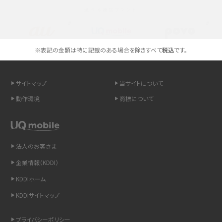
選べる通信ブランド
スマホのネット通信速度が遅い原因は？すぐできる対処法や見直すポイントを解
説
スマホや携帯端末の通信速度制限とは？回避のコツや解除のタイミング・方法
※表記の金額は特に記載のある場合を除きすべて
税込
です。
を解説
サイトマップ
当サイトについて
LINEの引き継ぎ方法は？対象データや事前準備・条件・注意点などを解説
動作環境
商標について
LINEの通知がこない時の原因と対処法9選！設定の確認手順も解説
非通知設定とは？184で電話をかける方法やiPhone・Androidの設定を解説
法人のお客さま
iCloudの使用容量を減らす9つの方法！使用状況の確認手順も紹介
企業情報（KDDI）
KDDIホーム
スマホのウィジェットとは？iPhone・Androidの設定方法やおススメを紹介
KDDIサイトマップ
リプライ機能とは？LINE、X（旧Twitter）、Instagram、TikTokで送る方法を解説
プライバシーポリシー