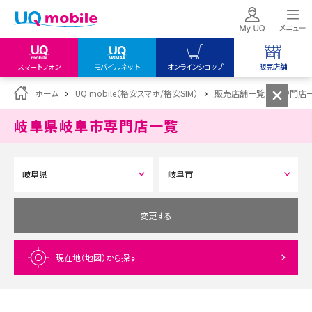
スマートフォン
モバイルネット
オンラインショップ
販売店舗
my UQ WiMAX
UQ mobile
UQ mobile
ホーム
UQ mobile（格安スマホ/格安SIM）
販売店舗一覧
専門店
UQ WiMAX ご契約の方
オンラインショップ
販売店舗
岐阜県岐阜市
専門店一覧
My UQ mobile
UQ WiMAX
UQ WiMAX
UQ mobile ご契約の方
オンラインショップ
販売店舗
UQ mobile
データチャージサイト
変更する
現在地（地図）
から探す