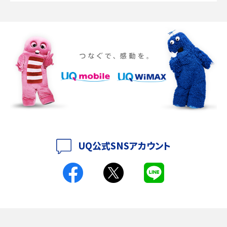
Discord（ディスコード）とは？使い方や用語の意味、便利な機能を解説
iPhone 16eとiPhone SE（第3世代）の違いは？サイズやスペックを比較して解説
iPhone 16eとiPhone 14を徹底比較！スペック・機能の違いをわかりやすく紹介
iPhone 16シリーズのモデルを比較！価格・サイズ・カメラ性能の違いを徹底解説
iPhone 16とiPhone 15の違いは？カメラ・スペック・機能を徹底比較
iPhoneの機種変更のやり方は？事前準備・手順やデータ移行方法をわかりやす
く解説
UQ公式SNSアカウント
スマホが高い理由は？購入費用を抑える方法や端末を選ぶ時の注意点を解説！
Androidスマホとは？特徴やメリット・デメリット、おススメ機種を紹介
高校生にスマホ制限は必要？所持率やメリット・デメリットを詳しく紹介