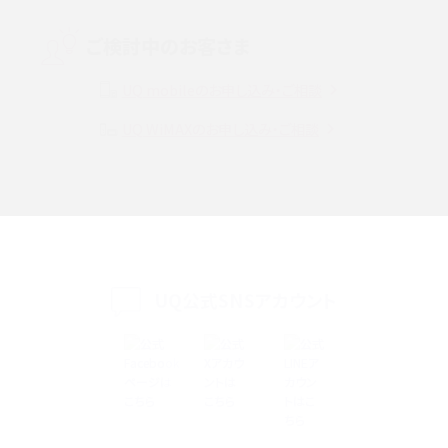
Instagram（インスタグラム）でスクショするとバレる？バレるケースや撮り方も解
ご検討中のお客さま
説
UQ mobileのお申し込み・ご相談
SMSとは？料金やできること、注意点や届かない時の対処法を解説
UQ WiMAXのお申し込み・ご相談
Discord（ディスコード）とは？使い方や用語の意味、便利な機能を解説
iPhone 16eとiPhone SE（第3世代）の違いは？サイズやスペックを比較して解説
iPhone 16eとiPhone 14を徹底比較！スペック・機能の違いをわかりやすく紹介
iPhone 16シリーズのモデルを比較！価格・サイズ・カメラ性能の違いを徹底解説
UQ公式SNSアカウント
iPhone 16とiPhone 15の違いは？カメラ・スペック・機能を徹底比較
iPhoneの機種変更のやり方は？事前準備・手順やデータ移行方法をわかりやす
く解説