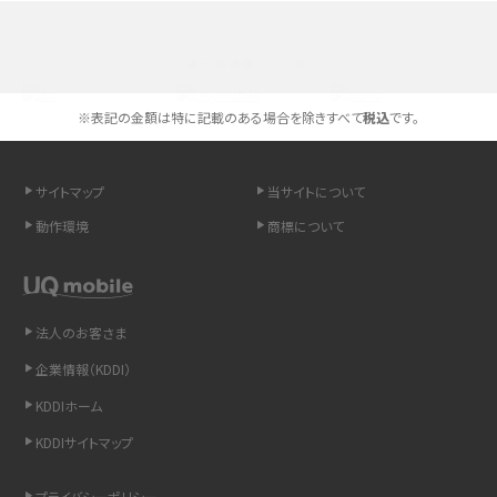
スマホが高い理由は？購入費用を抑える方法や端末を選ぶ時の注意点を解説！
選べる通信ブランド
Androidスマホとは？特徴やメリット・デメリット、おススメ機種を紹介
※表記の金額は特に記載のある場合を除きすべて
税込
です。
高校生にスマホ制限は必要？所持率やメリット・デメリットを詳しく紹介
スマホのネット通信速度が遅い原因は？すぐできる対処法や見直すポイントを解
サイトマップ
当サイトについて
説
動作環境
商標について
スマホや携帯端末の通信速度制限とは？回避のコツや解除のタイミング・方法
を解説
法人のお客さま
LINEの引き継ぎ方法は？対象データや事前準備・条件・注意点などを解説
企業情報（KDDI）
LINEの通知がこない時の原因と対処法9選！設定の確認手順も解説
KDDIホーム
KDDIサイトマップ
非通知設定とは？184で電話をかける方法やiPhone・Androidの設定を解説
プライバシーポリシー