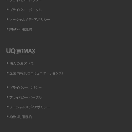
iCloudの使用容量を減らす9つの方法！使用状況の確認手順も紹介
プライバシーポータル
スマホのウィジェットとは？iPhone・Androidの設定方法やおススメを紹介
ソーシャルメディアポリシー
約款•利用規約
リプライ機能とは？LINE、X（旧Twitter）、Instagram、TikTokで送る方法を解説
インスタのDMの送り方は？便利機能の使い方や注意点をわかりやすく解説
Bluetooth®とは？Wi-Fiとの違いやスマホ・PCとの接続方法を解説
法人のお客さま
企業情報（UQコミュニケーションズ）
LINEで送信取り消しをする方法は？相手に知られるのか、削除との違いも紹介
プライバシーポリシー
「iPhoneを探す」の使い方と設定方法を紹介！ブラウザやアプリから探す方法を
詳しく解説
プライバシーポータル
ソーシャルメディアポリシー
Wi-Fiを快適に使うための速度はどれくらい？用途別の目安・回線ごとの平均を
紹介
約款•利用規約
LINEの着信音や通知音の設定・変更方法を解説！鳴らない場合の対処法も紹介