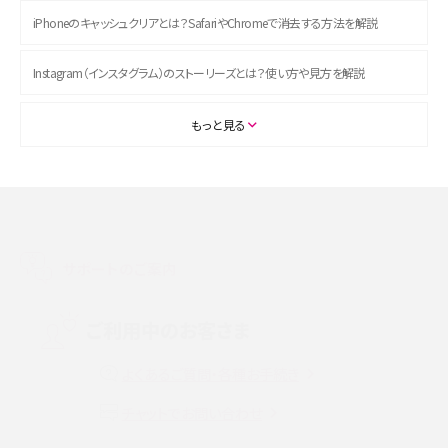
iPhoneのキャッシュクリアとは？SafariやChromeで消去する方法を解説
Instagram（インスタグラム）のストーリーズとは？使い方や見方を解説
ASMRとは？初心者向けの代表ジャンルや楽しみ方を解説
もっと見る
スマホのアラーム設定方法を解説！鳴らない原因と対処法、便利機能も紹介
LINEで友だちを削除する方法は？方法ごとの影響や復活・復元する方法も解説
サポートのご案内
プリペイドSIMとは？種類やメリット・デメリット、利用までの流れを解説
MNOとは？MVNOやMVNEとの違いやメリット・デメリットを解説
ご利用中のお客さま
よくあるご質問・各種お手続き
VPN接続とは？仕組みや必要性、メリット・デメリット、接続方法を解説
チャットでお問い合わせ
Threads（スレッズ）とは？主な機能や登録方法、投稿の仕方を解説