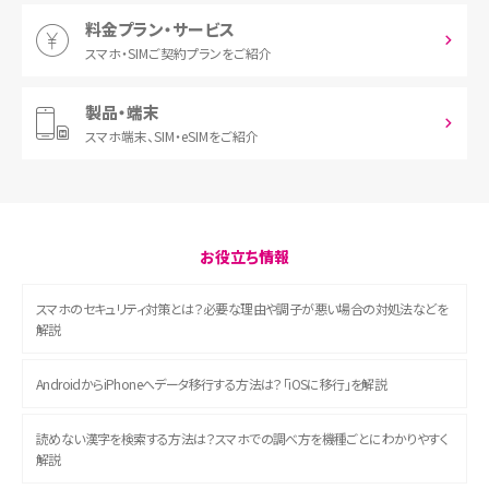
料金プラン・サービス
スマホ・SIM
ご契約プランをご紹介
製品・端末
スマホ端末、
SIM・eSIMをご紹介
お役立ち情報
スマホのセキュリティ対策とは？必要な理由や調子が悪い場合の対処法などを
解説
AndroidからiPhoneへデータ移行する方法は？「iOSに移行」を解説
読めない漢字を検索する方法は？スマホでの調べ方を機種ごとにわかりやすく
解説