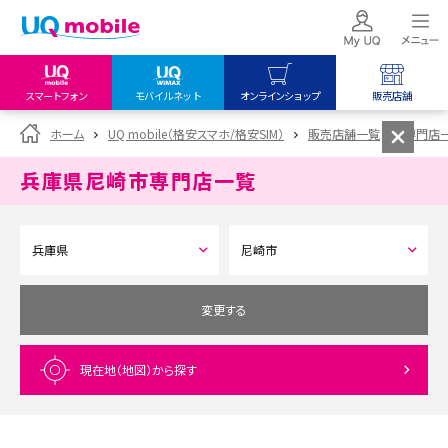
スマートフォン
モバイルネット
オンラインショップ
販売店舗
my UQ WiMAX
UQ mobile
UQ mobile
ホーム
UQ mobile（格安スマホ/格安SIM）
販売店舗一覧
専門店
UQ WiMAX ご契約の方
オンラインショップ
販売店舗
兵庫県尼崎市
専門店一覧
My UQ mobile
UQ WiMAX
UQ WiMAX
UQ mobile ご契約の方
オンラインショップ
販売店舗
UQ mobile
データチャージサイト
変更する
現在地（地図）
から探す