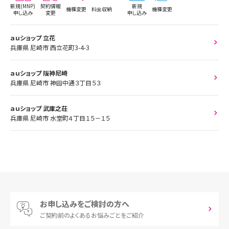
新規(MNP)
契約情報
新規
機種変更
料金収納
機種変更
申し込み
変更
申し込み
ａｕショップ 立花
兵庫県 尼崎市 西立花町3-4-3
ａｕショップ 阪神尼崎
兵庫県 尼崎市 神田中通３丁目５３
ａｕショップ 武庫之荘
兵庫県 尼崎市 水堂町４丁目１５－１５
お申し込みをご検討の方へ
ご契約前の
よくあるお悩みごとをご紹介