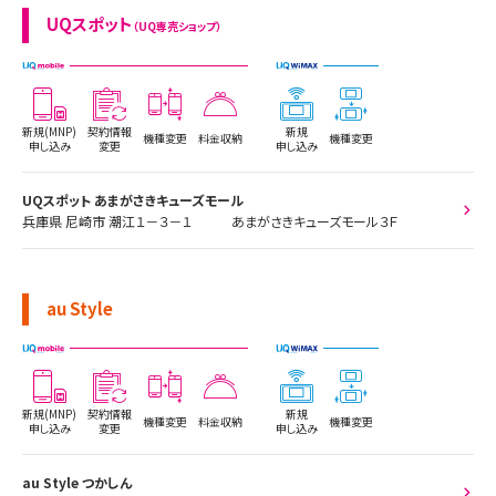
UQスポット
（UQ専売ショップ）
新規(MNP)
契約情報
新規
機種変更
料金収納
機種変更
申し込み
変更
申し込み
UQスポット あまがさきキューズモール
兵庫県 尼崎市 潮江１－３－１ あまがさきキューズモール３Ｆ
au Style
新規(MNP)
契約情報
新規
機種変更
料金収納
機種変更
申し込み
変更
申し込み
au Style つかしん