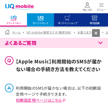
スマートフォン
モバイルネット
オンラインショップ
販売店舗
my UQ WiMAX
UQ mobile
UQ mobile
ホーム
UQ mobile（格安スマホ/格安SIM）
お客さまサポート
UQ WiMAX ご契約の方
オンラインショップ
販売店舗
よくあるご質問
My UQ mobile
UQ WiMAX
UQ WiMAX
UQ mobile ご契約の方
オンラインショップ
販売店舗
【Apple Music】利用開始のSMSが届か
UQ mobile
ない場合の手続き方法を教えてください
データチャージサイト
利用開始のSMSが届かない場合は、以下の初期設
定用ページで手続きできます。
初期設定用ページはこちら