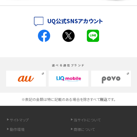
iPhoneの機種変更のやり方は？事前準備・手順やデータ移行方法をわかりやす
UQ公式SNSアカウント
く解説
スマホが高い理由は？購入費用を抑える方法や端末を選ぶ時の注意点を解説！
Androidスマホとは？特徴やメリット・デメリット、おススメ機種を紹介
選べる通信ブランド
高校生にスマホ制限は必要？所持率やメリット・デメリットを詳しく紹介
スマホのネット通信速度が遅い原因は？すぐできる対処法や見直すポイントを解
説
※表記の金額は特に記載のある場合を除きすべて
税込
です。
スマホや携帯端末の通信速度制限とは？回避のコツや解除のタイミング・方法
を解説
サイトマップ
当サイトについて
LINEの引き継ぎ方法は？対象データや事前準備・条件・注意点などを解説
動作環境
商標について