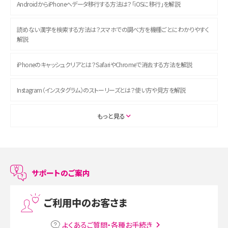
AndroidからiPhoneへデータ移行する方法は？「iOSに移行」を解説
読めない漢字を検索する方法は？スマホでの調べ方を機種ごとにわかりやすく
解説
iPhoneのキャッシュクリアとは？SafariやChromeで消去する方法を解説
Instagram（インスタグラム）のストーリーズとは？使い方や見方を解説
ASMRとは？初心者向けの代表ジャンルや楽しみ方を解説
もっと見る
スマホのアラーム設定方法を解説！鳴らない原因と対処法、便利機能も紹介
LINEで友だちを削除する方法は？方法ごとの影響や復活・復元する方法も解説
サポートのご案内
プリペイドSIMとは？種類やメリット・デメリット、利用までの流れを解説
ご利用中のお客さま
MNOとは？MVNOやMVNEとの違いやメリット・デメリットを解説
よくあるご質問・各種お手続き