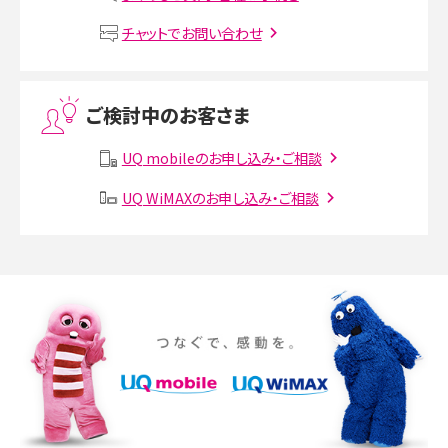
VPN接続とは？仕組みや必要性、メリット・デメリット、接続方法を解説
チャットでお問い合わせ
Threads（スレッズ）とは？主な機能や登録方法、投稿の仕方を解説
ご検討中のお客さま
Instagram（インスタグラム）でスクショするとバレる？バレるケースや撮り方も解
説
UQ mobileのお申し込み・ご相談
UQ WiMAXのお申し込み・ご相談
SMSとは？料金やできること、注意点や届かない時の対処法を解説
Discord（ディスコード）とは？使い方や用語の意味、便利な機能を解説
iPhone 16eとiPhone SE（第3世代）の違いは？サイズやスペックを比較して解説
iPhone 16eとiPhone 14を徹底比較！スペック・機能の違いをわかりやすく紹介
iPhone 16シリーズのモデルを比較！価格・サイズ・カメラ性能の違いを徹底解説
iPhone 16とiPhone 15の違いは？カメラ・スペック・機能を徹底比較