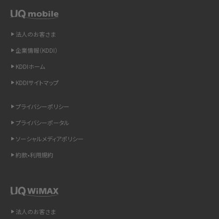
LINEの通知がこない時の原因と対処法9選！設定の確認手順も解説
非通知設定とは？184で電話をかける方法やiPhone・Androidの設定を解説
法人のお客さま
企業情報（KDDI）
iCloudの使用容量を減らす9つの方法！使用状況の確認手順も紹介
KDDIホーム
スマホのウィジェットとは？iPhone・Androidの設定方法やおススメを紹介
KDDIサイトマップ
リプライ機能とは？LINE、X（旧Twitter）、Instagram、TikTokで送る方法を解説
プライバシーポリシー
プライバシーポータル
インスタのDMの送り方は？便利機能の使い方や注意点をわかりやすく解説
ソーシャルメディアポリシー
Bluetooth®とは？Wi-Fiとの違いやスマホ・PCとの接続方法を解説
約款•利用規約
LINEで送信取り消しをする方法は？相手に知られるのか、削除との違いも紹介
「iPhoneを探す」の使い方と設定方法を紹介！ブラウザやアプリから探す方法を
詳しく解説
法人のお客さま