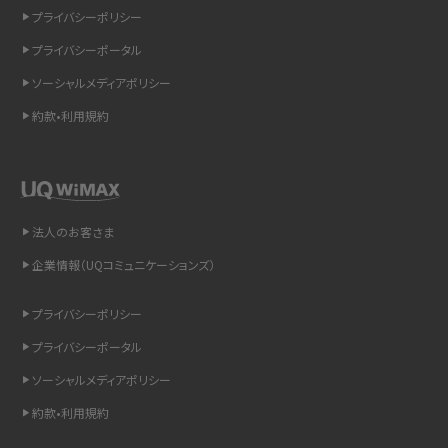
リプライ機能とは？LINE、X（旧Twitter）、Instagram、TikTokで送る方法を解説
プライバシーポリシー
プライバシーポータル
インスタのDMの送り方は？便利機能の使い方や注意点をわかりやすく解説
ソーシャルメディアポリシー
Bluetooth®とは？Wi-Fiとの違いやスマホ・PCとの接続方法を解説
約款•利用規約
LINEで送信取り消しをする方法は？相手に知られるのか、削除との違いも紹介
「iPhoneを探す」の使い方と設定方法を紹介！ブラウザやアプリから探す方法を
詳しく解説
法人のお客さま
企業情報（UQコミュニケーションズ）
Wi-Fiを快適に使うための速度はどれくらい？用途別の目安・回線ごとの平均を
紹介
プライバシーポリシー
LINEの着信音や通知音の設定・変更方法を解説！鳴らない場合の対処法も紹介
プライバシーポータル
ソーシャルメディアポリシー
着信拒否とは？設定方法やブロックした番号の確認方法を解説
約款•利用規約
LINEでブロックされているか確認する方法は？手順や注意点を解説