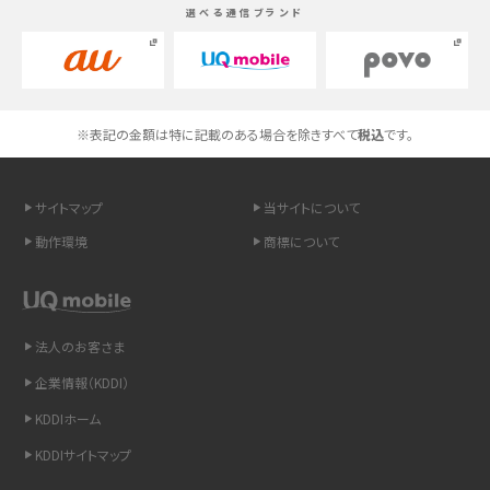
選べる通信ブランド
高校生にスマホ制限は必要？所持率やメリット・デメリットを詳しく紹介
スマホのネット通信速度が遅い原因は？すぐできる対処法や見直すポイントを解
説
※表記の金額は特に記載のある場合を除きすべて
税込
です。
スマホや携帯端末の通信速度制限とは？回避のコツや解除のタイミング・方法
を解説
サイトマップ
当サイトについて
LINEの引き継ぎ方法は？対象データや事前準備・条件・注意点などを解説
動作環境
商標について
LINEの通知がこない時の原因と対処法9選！設定の確認手順も解説
非通知設定とは？184で電話をかける方法やiPhone・Androidの設定を解説
法人のお客さま
企業情報（KDDI）
iCloudの使用容量を減らす9つの方法！使用状況の確認手順も紹介
KDDIホーム
スマホのウィジェットとは？iPhone・Androidの設定方法やおススメを紹介
KDDIサイトマップ