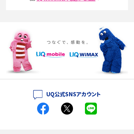
Discord（ディスコード）とは？使い方や用語の意味、便利な機能を解説
iPhone 16eとiPhone SE（第3世代）の違いは？サイズやスペックを比較して解説
iPhone 16eとiPhone 14を徹底比較！スペック・機能の違いをわかりやすく紹介
iPhone 16シリーズのモデルを比較！価格・サイズ・カメラ性能の違いを徹底解説
iPhone 16とiPhone 15の違いは？カメラ・スペック・機能を徹底比較
iPhoneの機種変更のやり方は？事前準備・手順やデータ移行方法をわかりやす
UQ公式SNSアカウント
く解説
スマホが高い理由は？購入費用を抑える方法や端末を選ぶ時の注意点を解説！
Androidスマホとは？特徴やメリット・デメリット、おススメ機種を紹介