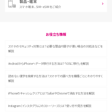
製品・端末
スマホ端末、
SIM・eSIMをご紹介
お役立ち情報
スマホのセキュリティ対策とは？必要な理由や調子が悪い場合の対処法などを
解説
AndroidからiPhoneへデータ移行する方法は？「iOSに移行」を解説
読めない漢字を検索する方法は？スマホでの調べ方を機種ごとにわかりやすく
解説
iPhoneのキャッシュクリアとは？SafariやChromeで消去する方法を解説
Instagram（インスタグラム）のストーリーズとは？使い方や見方を解説