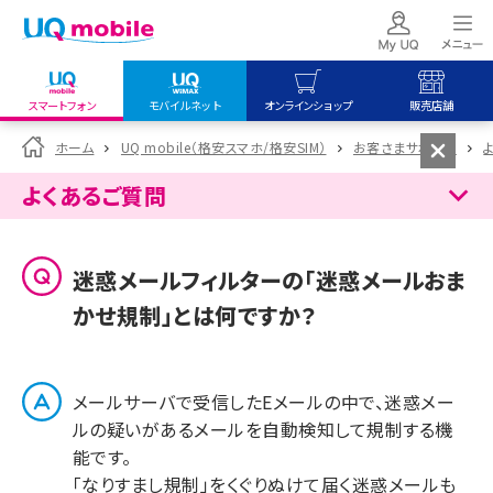
スマートフォン
モバイルネット
オンラインショップ
販売店舗
my UQ WiMAX
UQ mobile
UQ mobile
ホーム
UQ mobile（格安スマホ/格安SIM）
お客さまサポート
UQ WiMAX ご契約の方
オンラインショップ
販売店舗
よくあるご質問
My UQ mobile
UQ WiMAX
UQ WiMAX
UQ mobile ご契約の方
オンラインショップ
販売店舗
迷惑メールフィルターの「迷惑メールおま
UQ mobile
かせ規制」とは何ですか？
データチャージサイト
メールサーバで受信したEメールの中で、迷惑メー
ルの疑いがあるメールを自動検知して規制する機
能です。
「なりすまし規制」をくぐりぬけて届く迷惑メールも