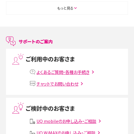
ASMRとは？初心者向けの代表ジャンルや楽しみ方を解説
もっと見る
スマホのアラーム設定方法を解説！鳴らない原因と対処法、便利機能も紹介
LINEで友だちを削除する方法は？方法ごとの影響や復活・復元する方法も解説
サポートのご案内
プリペイドSIMとは？種類やメリット・デメリット、利用までの流れを解説
ご利用中のお客さま
MNOとは？MVNOやMVNEとの違いやメリット・デメリットを解説
よくあるご質問・各種お手続き
VPN接続とは？仕組みや必要性、メリット・デメリット、接続方法を解説
チャットでお問い合わせ
Threads（スレッズ）とは？主な機能や登録方法、投稿の仕方を解説
ご検討中のお客さま
Instagram（インスタグラム）でスクショするとバレる？バレるケースや撮り方も解
説
UQ mobileのお申し込み・ご相談
UQ WiMAXのお申し込み・ご相談
SMSとは？料金やできること、注意点や届かない時の対処法を解説