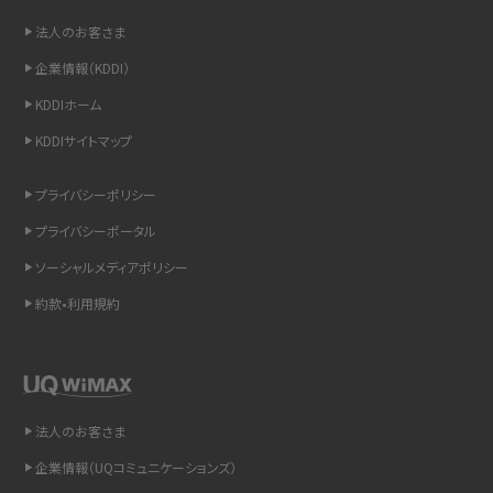
非通知設定とは？184で電話をかける方法やiPhone・Androidの設定を解説
法人のお客さま
企業情報（KDDI）
iCloudの使用容量を減らす9つの方法！使用状況の確認手順も紹介
KDDIホーム
スマホのウィジェットとは？iPhone・Androidの設定方法やおススメを紹介
KDDIサイトマップ
リプライ機能とは？LINE、X（旧Twitter）、Instagram、TikTokで送る方法を解説
プライバシーポリシー
プライバシーポータル
インスタのDMの送り方は？便利機能の使い方や注意点をわかりやすく解説
ソーシャルメディアポリシー
Bluetooth®とは？Wi-Fiとの違いやスマホ・PCとの接続方法を解説
約款•利用規約
LINEで送信取り消しをする方法は？相手に知られるのか、削除との違いも紹介
「iPhoneを探す」の使い方と設定方法を紹介！ブラウザやアプリから探す方法を
詳しく解説
法人のお客さま
企業情報（UQコミュニケーションズ）
Wi-Fiを快適に使うための速度はどれくらい？用途別の目安・回線ごとの平均を