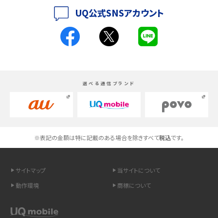
iPhoneの機種変更のやり方は？事前準備・手順やデータ移行方法をわかりやす
UQ公式SNSアカウント
く解説
スマホが高い理由は？購入費用を抑える方法や端末を選ぶ時の注意点を解説！
Androidスマホとは？特徴やメリット・デメリット、おススメ機種を紹介
選べる通信ブランド
高校生にスマホ制限は必要？所持率やメリット・デメリットを詳しく紹介
スマホのネット通信速度が遅い原因は？すぐできる対処法や見直すポイントを解
説
※表記の金額は特に記載のある場合を除きすべて
税込
です。
スマホや携帯端末の通信速度制限とは？回避のコツや解除のタイミング・方法
を解説
サイトマップ
当サイトについて
LINEの引き継ぎ方法は？対象データや事前準備・条件・注意点などを解説
動作環境
商標について
LINEの通知がこない時の原因と対処法9選！設定の確認手順も解説