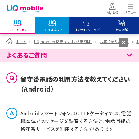
スマートフォン
モバイルネット
オンラインショップ
販売店舗
my UQ WiMAX
UQ mobile
UQ mobile
ホーム
UQ mobile（格安スマホ/格安SIM）
お客さまサポート
UQ WiMAX ご契約の方
オンラインショップ
販売店舗
よくあるご質問
My UQ mobile
UQ WiMAX
UQ WiMAX
UQ mobile ご契約の方
オンラインショップ
販売店舗
留守番電話の利用方法を教えてください
UQ mobile
（Android）
データチャージサイト
Androidスマートフォン、4G LTEケータイでは、電話
機本体でメッセージを録音する方法と、電話回線の
留守番サービスを利用する方法があります。