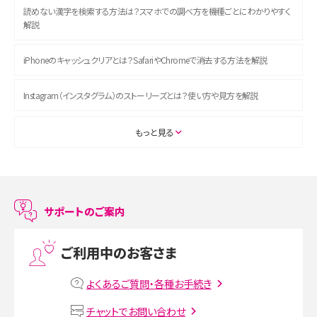
読めない漢字を検索する方法は？スマホでの調べ方を機種ごとにわかりやすく
解説
iPhoneのキャッシュクリアとは？SafariやChromeで消去する方法を解説
Instagram（インスタグラム）のストーリーズとは？使い方や見方を解説
ASMRとは？初心者向けの代表ジャンルや楽しみ方を解説
もっと見る
スマホのアラーム設定方法を解説！鳴らない原因と対処法、便利機能も紹介
LINEで友だちを削除する方法は？方法ごとの影響や復活・復元する方法も解説
サポートのご案内
プリペイドSIMとは？種類やメリット・デメリット、利用までの流れを解説
ご利用中のお客さま
MNOとは？MVNOやMVNEとの違いやメリット・デメリットを解説
よくあるご質問・各種お手続き
VPN接続とは？仕組みや必要性、メリット・デメリット、接続方法を解説
チャットでお問い合わせ