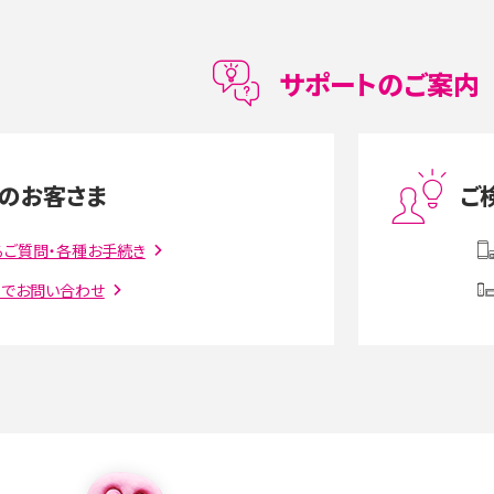
メリット・デメリット、お
高校生にスマホ制限は必要？所持率やメリット・
メリットを詳しく紹介
サポートのご案内
度制限とは？回避のコ
LINEの引き継ぎ方法は？対象データや事前準備・
を解説
条件・注意点などを解説
のお客さま
ご
話をかける方法や
iCloudの使用容量を減らす9つの方法！使用状況
るご質問・各種お手続き
解説
の確認手順も紹介
トでお問い合わせ
witter）、
インスタのDMの送り方は？便利機能の使い方や
送る方法を解説
意点をわかりやすく解説
る方法は？相手に知られ
「iPhoneを探す」の使い方と設定方法を紹介！ブ
ウザやアプリから探す方法を詳しく解説