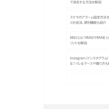
で消去する方法を解説
スマホのアラーム設定方法
と対処法、便利機能も紹介
MNOとは？MVNOやMVNE
リットを解説
Instagram（インスタグラ
る？バレるケースや撮り方も
iPhone 16eとiPhone 
イズやスペックを比較して解
iPhone 16とiPhone 1
ク・機能を徹底比較