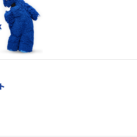
確
LINEでブロックされているか確認する方法は？手
順や注意点を解説
メンションとは？LINE・X・Instagram・Facebook・
TikTokでのやり方を解説
メ
インスタグラムのアカウント削除方法は？利用解除
との違いやバックアップの取り方などを解説
能
スマホのバッテリー交換目安は？状態の確認方法
ト
や劣化の原因、交換にかかる費用も解説
？
iPhoneからAndroidへ乗り換えるメリット・デメリ
ットは？データ移行方法も紹介
デ
Bluetoothがつながらない？原因や対処法、注意