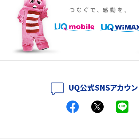
設定・変更方法を解説！
着信拒否とは？設定方法やブロックした番号の
介
認方法を解説
プ設定方法や空き容量が
ASMRとは？意味や動画の種類、楽しみ方を紹介
特典は？料金プランやメリッ
スマホの位置情報機能とは？有効にした場合の
説
リットや注意点などを解説
方法・解除に向けた工
インスタグラムとは？登録や投稿の方法、基本機
UQ公式SNSアカウン
をわかりやすく解説
メリットやAndroid
パケット通信料とは？どのようなサービスがある
3Gサービスの終了についても解説
できない理由は？対処法
バックグラウンド通信とは？オンにするメリットや