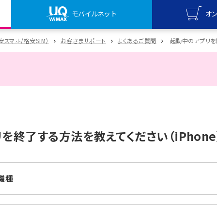
モバイルネット
オ
UQ mo
格安スマホ/格安SIM）
お客さまサポート
よくあるご質問
起動中のアプリを終
オンライ
UQ Wi
オンライ
を終了する方法を教えてください（iPhone
機種