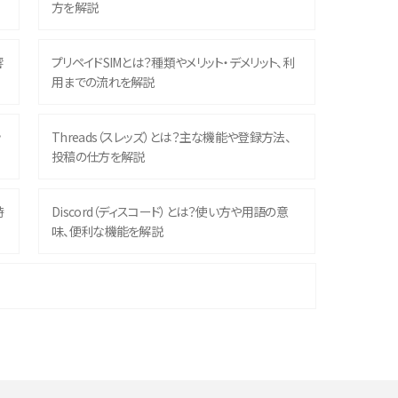
方を解説
響
プリペイドSIMとは？種類やメリット・デメリット、利
用までの流れを解説
ッ
Threads（スレッズ）とは？主な機能や登録方法、
投稿の仕方を解説
時
Discord（ディスコード）とは？使い方や用語の意
味、便利な機能を解説
機
iPhone 16シリーズのモデルを比較！価格・サイズ・
カメラ性能の違いを徹底解説
や
スマホが高い理由は？購入費用を抑える方法や端
末を選ぶ時の注意点を解説！