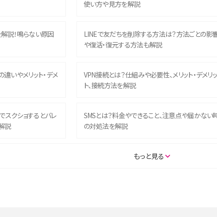
使い方や見方を解説
を解説！鳴らない原因
LINEで友だちを削除する方法は？方法ごとの影
や復活・復元する方法も解説
との違いやメリット・デメ
VPN接続とは？仕組みや必要性、メリット・デメリ
ト、接続方法を解説
ム）でスクショするとバレ
SMSとは？料金やできること、注意点や届かない
解説
の対処法を解説
SE（第3世代）の違いは？サ
iPhone 16eとiPhone 14を徹底比較！スペック・
もっと見る
説
能の違いをわかりやすく紹介
5の違いは？カメラ・スペッ
iPhoneの機種変更のやり方は？事前準備・手順
データ移行方法をわかりやすく解説