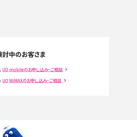
デ
スマホのネット通信速度が遅い原因は？すぐできる
対処法や見直すポイントを解説
LINEの通知がこない時の原因と対処法9選！設定
の確認手順も解説
検討中のお客さま
スマホのウィジェットとは？iPhone・Androidの設
UQ mobileのお申し込み・ご相談
定方法やおススメを紹介
UQ WiMAXのお申し込み・ご相談
注
Bluetooth®とは？Wi-Fiとの違いやスマホ・PCとの
接続方法を解説
ラ
Wi-Fiを快適に使うための速度はどれくらい？用途
別の目安・回線ごとの平均を紹介