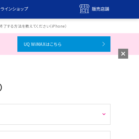
ンラインショップ
販売店舗
bile
UQ mobile
了する方法を教えてください（iPhone）
ンショップ
販売店舗
UQ WiMAXはこちら
MAX
UQ WiMAX
ンショップ
販売店舗
）