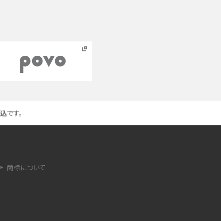
点を紹介
法
ネットワーク利用制限とは？確認方法と「○△×」
の意味を解説
iCloud（アイクラウド）とは？使い方や容量不足時
の対処法をわかりやすく解説
込
です。
が
非通知電話とは？かかってくる理由や対処法をわ
かりやすく解説
iPhoneを初期化する方法は？事前準備やデータ
商標について
復元の方法も紹介
iPhoneのSIMカードの抜き方は？手順と注意点を
わかりやすく解説