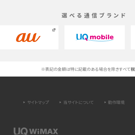
く解説
メリット、オフにする方法を解説
選べる通信ブランド
 proを比較！サイズやカメ
iPhoneのバッテリー交換の目安は？交換する方
や費用なども解説
タイムラプスとは？撮影するメリットやおススメの
は？特徴や作り方を解説
シーン、コツなどをわかりやすく解説
※表記の金額は特に記載のある場合を除きすべて
税
ラゴン）とは？性能の確認
画面ミラーリングとは？接続の種類や方法、つな
らない場合の原因を解説
設定方法や練習のポイ
サブスクとは？言葉の意味やメリット、デメリットの
サイトマップ
当サイトについて
動作環境
ほか、サービスの例を解説
？キャリア版との違いや購
iPhoneが充電できない時はどうすればよい？6つ
の原因と対処法