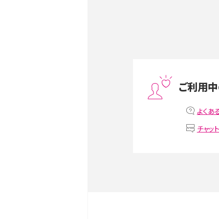
Androidスマホとは？特徴や
ススメ機種を紹介
スマホや携帯端末の通信速
ツや解除のタイミング・方法
ご利用中
非通知設定とは？184で電
よくあ
iPhone・Androidの設定を
チャッ
リプライ機能とは？LINE、X（旧T
Instagram、TikTokで
LINEで送信取り消しをす
るのか、削除との違いも紹介