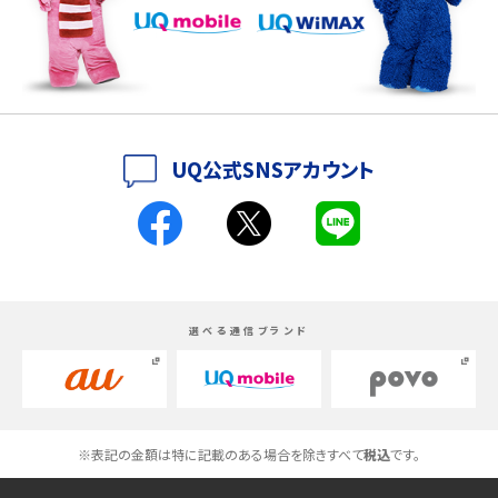
iPhone 16シリーズのモデルを比較！価格・サイズ・カメラ性能の違いを徹底解説
iPhone 16とiPhone 15の違いは？カメラ・スペック・機能を徹底比較
iPhoneの機種変更のやり方は？事前準備・手順やデータ移行方法をわかりやす
UQ公式SNSアカウント
く解説
スマホが高い理由は？購入費用を抑える方法や端末を選ぶ時の注意点を解説！
Androidスマホとは？特徴やメリット・デメリット、おススメ機種を紹介
選べる通信ブランド
高校生にスマホ制限は必要？所持率やメリット・デメリットを詳しく紹介
スマホのネット通信速度が遅い原因は？すぐできる対処法や見直すポイントを解
説
※表記の金額は特に記載のある場合を除きすべて
税込
です。
スマホや携帯端末の通信速度制限とは？回避のコツや解除のタイミング・方法
を解説