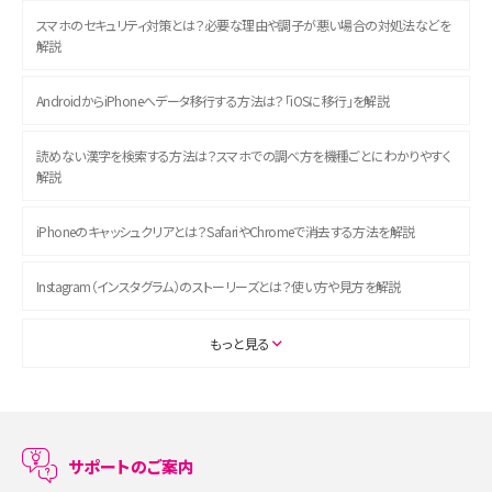
スマホのセキュリティ対策とは？必要な理由や調子が悪い場合の対処法などを
解説
AndroidからiPhoneへデータ移行する方法は？「iOSに移行」を解説
読めない漢字を検索する方法は？スマホでの調べ方を機種ごとにわかりやすく
解説
iPhoneのキャッシュクリアとは？SafariやChromeで消去する方法を解説
Instagram（インスタグラム）のストーリーズとは？使い方や見方を解説
ASMRとは？初心者向けの代表ジャンルや楽しみ方を解説
もっと見る
スマホのアラーム設定方法を解説！鳴らない原因と対処法、便利機能も紹介
LINEで友だちを削除する方法は？方法ごとの影響や復活・復元する方法も解説
サポートのご案内