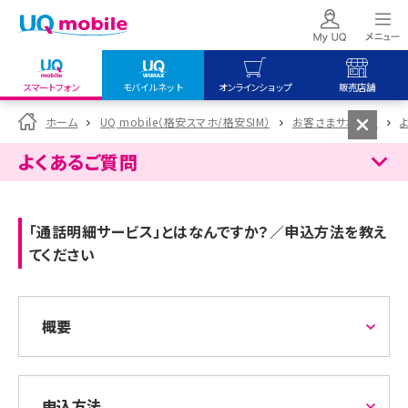
スマートフォン
モバイルネット
オンラインショップ
販売店舗
my UQ WiMAX
UQ mobile
UQ mobile
ホーム
UQ mobile（格安スマホ/格安SIM）
お客さまサポート
UQ WiMAX ご契約の方
オンラインショップ
販売店舗
よくあるご質問
My UQ mobile
UQ WiMAX
UQ WiMAX
UQ mobile ご契約の方
オンラインショップ
販売店舗
「通話明細サービス」とはなんですか？／申込方法を教え
UQ mobile
てください
データチャージサイト
概要
申込方法