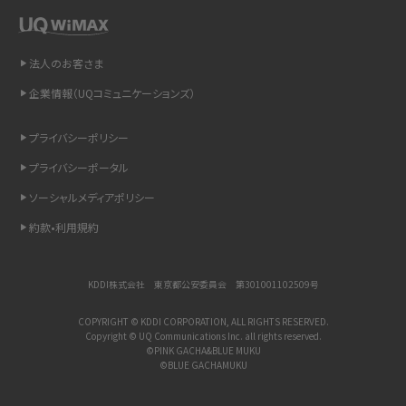
「iPhoneを探す」の使い方と設定方法を紹介！ブラウザやアプリから探す方法を
詳しく解説
法人のお客さま
企業情報（UQコミュニケーションズ）
Wi-Fiを快適に使うための速度はどれくらい？用途別の目安・回線ごとの平均を
紹介
プライバシーポリシー
LINEの着信音や通知音の設定・変更方法を解説！鳴らない場合の対処法も紹介
プライバシーポータル
ソーシャルメディアポリシー
着信拒否とは？設定方法やブロックした番号の確認方法を解説
約款•利用規約
LINEでブロックされているか確認する方法は？手順や注意点を解説
KDDI株式会社 東京都公安委員会 第301001102509号
iCloudとは？バックアップ設定方法や空き容量が足りない時の対処法を紹介
COPYRIGHT © KDDI CORPORATION, ALL RIGHTS RESERVED.
Copyright © UQ Communications Inc. all rights reserved.
ASMRとは？意味や動画の種類、楽しみ方を紹介
©PINK GACHA&BLUE MUKU
©BLUE GACHAMUKU
メンションとは？LINE・X・Instagram・Facebook・TikTokでのやり方を解説