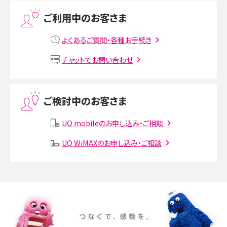
プリペイドSIMとは？種類やメリット・デメリット、利用までの流れを解説
ご利用中のお客さま
MNOとは？MVNOやMVNEとの違いやメリット・デメリットを解説
よくあるご質問・各種お手続き
VPN接続とは？仕組みや必要性、メリット・デメリット、接続方法を解説
チャットでお問い合わせ
Threads（スレッズ）とは？主な機能や登録方法、投稿の仕方を解説
ご検討中のお客さま
Instagram（インスタグラム）でスクショするとバレる？バレるケースや撮り方も解
説
UQ mobileのお申し込み・ご相談
UQ WiMAXのお申し込み・ご相談
SMSとは？料金やできること、注意点や届かない時の対処法を解説
Discord（ディスコード）とは？使い方や用語の意味、便利な機能を解説
iPhone 16eとiPhone SE（第3世代）の違いは？サイズやスペックを比較して解説
iPhone 16eとiPhone 14を徹底比較！スペック・機能の違いをわかりやすく紹介