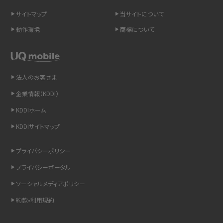
サイトマップ
当サイトについて
LINEの引き継ぎ方法は？対象データや事前準備・条件・注意点などを解説
動作環境
商標について
LINEの通知がこない時の原因と対処法9選！設定の確認手順も解説
非通知設定とは？184で電話をかける方法やiPhone・Androidの設定を解説
法人のお客さま
企業情報（KDDI）
iCloudの使用容量を減らす9つの方法！使用状況の確認手順も紹介
KDDIホーム
スマホのウィジェットとは？iPhone・Androidの設定方法やおススメを紹介
KDDIサイトマップ
リプライ機能とは？LINE、X（旧Twitter）、Instagram、TikTokで送る方法を解説
プライバシーポリシー
プライバシーポータル
インスタのDMの送り方は？便利機能の使い方や注意点をわかりやすく解説
ソーシャルメディアポリシー
Bluetooth®とは？Wi-Fiとの違いやスマホ・PCとの接続方法を解説
約款•利用規約
LINEで送信取り消しをする方法は？相手に知られるのか、削除との違いも紹介