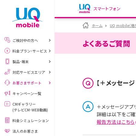
スマートフォン
my UQ WiMAX
ホーム
UQ mobile（
UQ WiMAX ご契約の方
ご検討中の方へ
よくあるご質問
My UQ mobile
料金プラン･サービス
UQ mobile ご契約の方
製品･端末
UQ mobile
データチャージサイト
対応サービスエリア
【＋メッセージ
お客さまサポート
キャンペーン一覧
CMギャラリー
＋メッセージアプ
(テレビCM･WEB動画)
詳細は以下をご確
料金シミュレーション
報告方法はこちら
法人のお客さま