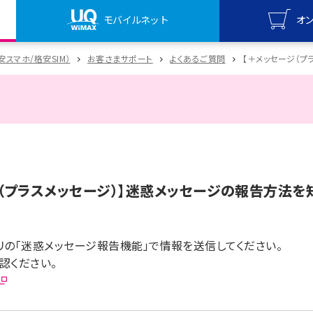
モバイルネット
オ
UQ mo
格安スマホ/格安SIM）
お客さまサポート
よくあるご質問
【＋メッセージ（プ
オンライ
UQ Wi
オンライ
（プラスメッセージ）】迷惑メッセージの報告方法を
リの「迷惑メッセージ報告機能」で情報を送信してください。
認ください。