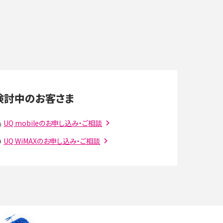
デ
スマホのネット通信速度が遅い原因は？すぐできる
対処法や見直すポイントを解説
LINEの通知がこない時の原因と対処法9選！設定
の確認手順も解説
検討中のお客さま
スマホのウィジェットとは？iPhone・Androidの設
UQ mobileのお申し込み・ご相談
定方法やおススメを紹介
UQ WiMAXのお申し込み・ご相談
注
Bluetooth®とは？Wi-Fiとの違いやスマホ・PCとの
接続方法を解説
ラ
Wi-Fiを快適に使うための速度はどれくらい？用途
別の目安・回線ごとの平均を紹介