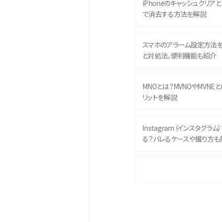
iPhoneのキャッシュクリアとは
で消去する方法を解説
スマホのアラーム設定方法
と対処法、便利機能も紹介
MNOとは？MVNOやMVNE
リットを解説
Instagram（インスタグラ
る？バレるケースや撮り方も
iPhone 16eとiPhone 
イズやスペックを比較して解
iPhone 16とiPhone 1
ク・機能を徹底比較