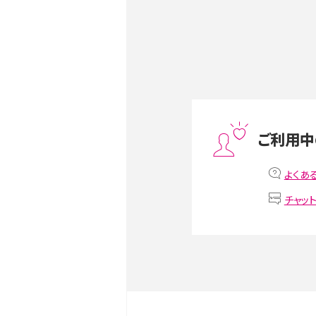
Androidスマホとは？特徴や
ススメ機種を紹介
スマホや携帯端末の通信速
ツや解除のタイミング・方法
ご利用中
非通知設定とは？184で電
よくあ
iPhone・Androidの設定を
チャッ
リプライ機能とは？LINE、X（旧T
Instagram、TikTokで
LINEで送信取り消しをす
るのか、削除との違いも紹介