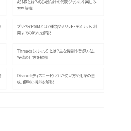
？
ASMRとは？初心者向けの代表ジャンルや楽しみ
方を解説
響
プリペイドSIMとは？種類やメリット・デメリット、利
用までの流れを解説
ッ
Threads（スレッズ）とは？主な機能や登録方法、
投稿の仕方を解説
時
Discord（ディスコード）とは？使い方や用語の意
味、便利な機能を解説
機
iPhone 16シリーズのモデルを比較！価格・サイズ・
カメラ性能の違いを徹底解説
や
スマホが高い理由は？購入費用を抑える方法や端
末を選ぶ時の注意点を解説！