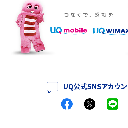
設定・変更方法を解説！
着信拒否とは？設定方法やブロックした番号の
介
認方法を解説
プ設定方法や空き容量が
ASMRとは？意味や動画の種類、楽しみ方を紹介
特典は？料金プランやメリッ
スマホの位置情報機能とは？有効にした場合の
説
リットや注意点などを解説
方法・解除に向けた工
インスタグラムとは？登録や投稿の方法、基本機
UQ公式SNSアカウン
をわかりやすく解説
メリットやAndroid
パケット通信料とは？どのようなサービスがある
3Gサービスの終了についても解説