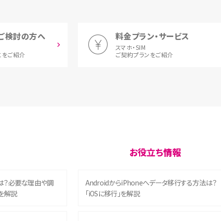
ご検討の方へ
料金プラン・サービス
スマホ・SIM
とをご紹介
ご契約プランをご紹介
お役立ち情報
は？必要な理由や調
AndroidからiPhoneへデータ移行する方法は？
を解説
「iOSに移行」を解説