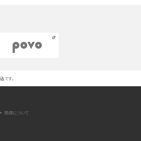
デ
Bluetoothがつながらない？原因や対処法、注意
点を紹介
法
ネットワーク利用制限とは？確認方法と「○△×」
の意味を解説
iCloud（アイクラウド）とは？使い方や容量不足時
の対処法をわかりやすく解説
込
です。
が
非通知電話とは？かかってくる理由や対処法をわ
かりやすく解説
iPhoneを初期化する方法は？事前準備やデータ
商標について
復元の方法も紹介
iPhoneのSIMカードの抜き方は？手順と注意点を
わかりやすく解説