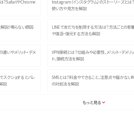
？SafariやChrome
Instagram（インスタグラム）のストーリーズとは
使い方や見方を解説
を解説！鳴らない原因
LINEで友だちを削除する方法は？方法ごとの影
や復活・復元する方法も解説
との違いやメリット・デメ
VPN接続とは？仕組みや必要性、メリット・デメリ
ト、接続方法を解説
ム）でスクショするとバレ
SMSとは？料金やできること、注意点や届かない
解説
の対処法を解説
SE（第3世代）の違いは？サ
iPhone 16eとiPhone 14を徹底比較！スペック・
もっと見る
説
能の違いをわかりやすく紹介
5の違いは？カメラ・スペッ
iPhoneの機種変更のやり方は？事前準備・手順
データ移行方法をわかりやすく解説