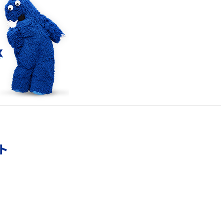
確
LINEでブロックされているか確認する方法は？手
順や注意点を解説
メンションとは？LINE・X・Instagram・Facebook・
TikTokでのやり方を解説
メ
インスタグラムのアカウント削除方法は？利用解除
との違いやバックアップの取り方などを解説
能
スマホのバッテリー交換目安は？状態の確認方法
ト
や劣化の原因、交換にかかる費用も解説
？
iPhoneからAndroidへ乗り換えるメリット・デメリ
ットは？データ移行方法も紹介