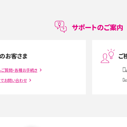
メリット・デメリット、お
高校生にスマホ制限は必要？所持率やメリット・
メリットを詳しく紹介
サポートのご案内
度制限とは？回避のコ
LINEの引き継ぎ方法は？対象データや事前準備・
を解説
条件・注意点などを解説
のお客さま
ご
話をかける方法や
iCloudの使用容量を減らす9つの方法！使用状況
るご質問・各種お手続き
解説
の確認手順も紹介
トでお問い合わせ
witter）、
インスタのDMの送り方は？便利機能の使い方や
送る方法を解説
意点をわかりやすく解説
る方法は？相手に知られ
「iPhoneを探す」の使い方と設定方法を紹介！ブ
ウザやアプリから探す方法を詳しく解説