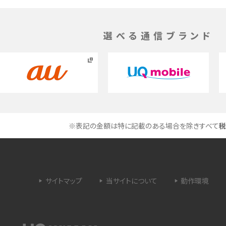
できない理由は？対処法
バックグラウンド通信とは？オンにするメリットや
く解説
メリット、オフにする方法を解説
選べる通信ブランド
 proを比較！サイズやカメ
iPhoneのバッテリー交換の目安は？交換する方
や費用なども解説
タイムラプスとは？撮影するメリットやおススメの
は？特徴や作り方を解説
シーン、コツなどをわかりやすく解説
※表記の金額は特に記載のある場合を除きすべて
税
ラゴン）とは？性能の確認
画面ミラーリングとは？接続の種類や方法、つな
らない場合の原因を解説
設定方法や練習のポイ
サブスクとは？言葉の意味やメリット、デメリットの
サイトマップ
当サイトについて
動作環境
ほか、サービスの例を解説
？キャリア版との違いや購
iPhoneが充電できない時はどうすればよい？6つ
の原因と対処法