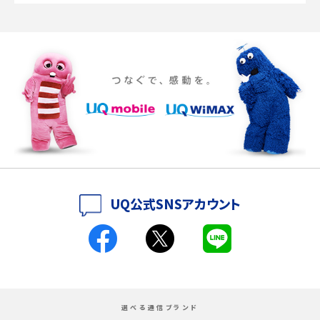
Discord（ディスコード）とは？使い方や用語の意味、便利な機能を解説
iPhone 16eとiPhone SE（第3世代）の違いは？サイズやスペックを比較して解説
iPhone 16eとiPhone 14を徹底比較！スペック・機能の違いをわかりやすく紹介
iPhone 16シリーズのモデルを比較！価格・サイズ・カメラ性能の違いを徹底解説
iPhone 16とiPhone 15の違いは？カメラ・スペック・機能を徹底比較
iPhoneの機種変更のやり方は？事前準備・手順やデータ移行方法をわかりやす
UQ公式SNSアカウント
く解説
スマホが高い理由は？購入費用を抑える方法や端末を選ぶ時の注意点を解説！
Androidスマホとは？特徴やメリット・デメリット、おススメ機種を紹介
選べる通信ブランド
高校生にスマホ制限は必要？所持率やメリット・デメリットを詳しく紹介