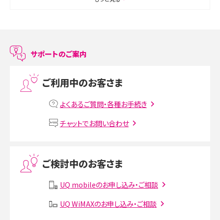
スマホのアラーム設定方法を解説！鳴らない原因と対処法、便利機能も紹介
LINEで友だちを削除する方法は？方法ごとの影響や復活・復元する方法も解説
サポートのご案内
プリペイドSIMとは？種類やメリット・デメリット、利用までの流れを解説
ご利用中のお客さま
MNOとは？MVNOやMVNEとの違いやメリット・デメリットを解説
よくあるご質問・各種お手続き
VPN接続とは？仕組みや必要性、メリット・デメリット、接続方法を解説
チャットでお問い合わせ
Threads（スレッズ）とは？主な機能や登録方法、投稿の仕方を解説
ご検討中のお客さま
Instagram（インスタグラム）でスクショするとバレる？バレるケースや撮り方も解
説
UQ mobileのお申し込み・ご相談
UQ WiMAXのお申し込み・ご相談
SMSとは？料金やできること、注意点や届かない時の対処法を解説