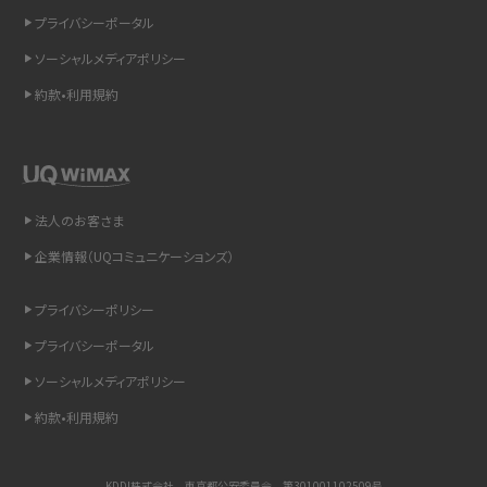
プライバシーポータル
インスタのDMの送り方は？便利機能の使い方や注意点をわかりやすく解説
ソーシャルメディアポリシー
Bluetooth®とは？Wi-Fiとの違いやスマホ・PCとの接続方法を解説
約款•利用規約
LINEで送信取り消しをする方法は？相手に知られるのか、削除との違いも紹介
「iPhoneを探す」の使い方と設定方法を紹介！ブラウザやアプリから探す方法を
詳しく解説
法人のお客さま
企業情報（UQコミュニケーションズ）
Wi-Fiを快適に使うための速度はどれくらい？用途別の目安・回線ごとの平均を
紹介
プライバシーポリシー
LINEの着信音や通知音の設定・変更方法を解説！鳴らない場合の対処法も紹介
プライバシーポータル
ソーシャルメディアポリシー
着信拒否とは？設定方法やブロックした番号の確認方法を解説
約款•利用規約
LINEでブロックされているか確認する方法は？手順や注意点を解説
KDDI株式会社 東京都公安委員会 第301001102509号