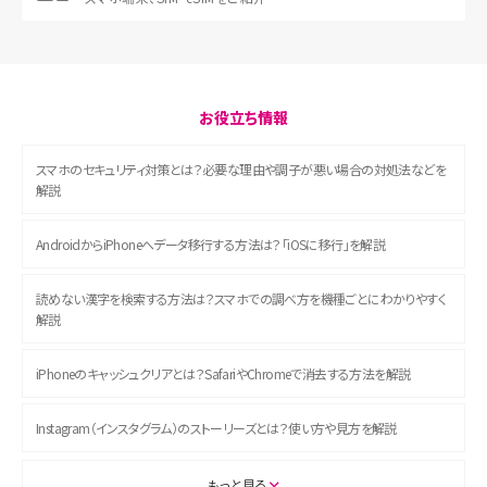
お役立ち情報
スマホのセキュリティ対策とは？必要な理由や調子が悪い場合の対処法などを
解説
AndroidからiPhoneへデータ移行する方法は？「iOSに移行」を解説
読めない漢字を検索する方法は？スマホでの調べ方を機種ごとにわかりやすく
解説
iPhoneのキャッシュクリアとは？SafariやChromeで消去する方法を解説
Instagram（インスタグラム）のストーリーズとは？使い方や見方を解説
ASMRとは？初心者向けの代表ジャンルや楽しみ方を解説
もっと見る