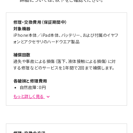
修理・交換費用（保証期間中）
対象機器
iPhone本体／iPad本体、バッテリー、および付属のイヤフ
ォンとアクセサリのハードウエア製品
補償回数
過失や事故による損傷（落下、液体接触による損傷）に対
する修理などのサービスを1年間で2回まで補償します。
各破損と修理費用
自然故障：0円
バッテリー交換：0円
もっと詳しく見る
※バッテリーが保持する容量が本来の容量の80％未
満になった場合にご利用いただけます。
画面破損：3,700円（税込）
背面ガラスのみ修理（iPhone12／13／14／15のモデ
ルのみ対象）：3,700円（税込）