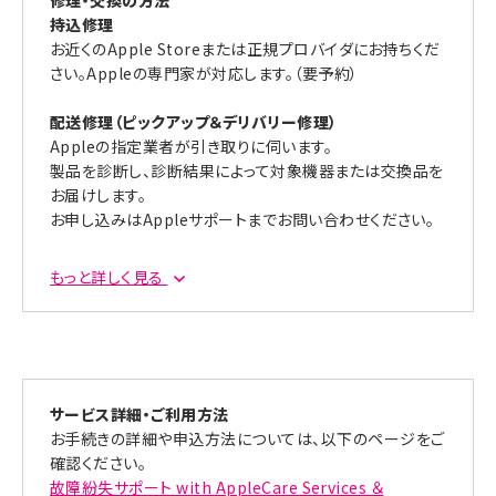
修理・交換の方法
その他破損の場合：12,900円（税込）
持込修理
※iPadの修理代金は、画面破損、その他破損の場合4,400
お近くのApple Storeまたは正規プロバイダにお持ちくだ
円（税込）
さい。Appleの専門家が対応します。（要予約）
※Apple Pencil、Apple社製iPadキーボードの修理代金
は3,700円（税込）
配送修理（ピックアップ＆デリバリー修理）
Appleの指定業者が引き取りに伺います。
製品を診断し、診断結果によって対象機器または交換品を
お届けします。
お申し込みはAppleサポートまでお問い合わせください。
端末交換（エクスプレス交換サービス）
もっと詳しく見る
交換品（本体・アクセサリ）の申込後、数日でお届けします。
お申し込みはAppleサポートまでお問い合わせください。
Apple製品修理取次
au Style/auショップでiPhone・iPadの修理対応、修理取
次をご利用いただけます。
サービス詳細・ご利用方法
Apple製品修理取次の詳細はこちら
お手続きの詳細や申込方法については、以下のページをご
※一部のau Style/auショップが対象です。
確認ください。
故障紛失サポート with AppleCare Services ＆