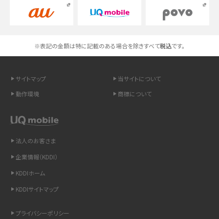
スマホのネット通信速度が遅い原因は？すぐできる対処法や見直すポイントを解
説
※表記の金額は特に記載のある場合を除きすべて
税込
です。
スマホや携帯端末の通信速度制限とは？回避のコツや解除のタイミング・方法
を解説
サイトマップ
当サイトについて
LINEの引き継ぎ方法は？対象データや事前準備・条件・注意点などを解説
動作環境
商標について
LINEの通知がこない時の原因と対処法9選！設定の確認手順も解説
非通知設定とは？184で電話をかける方法やiPhone・Androidの設定を解説
法人のお客さま
企業情報（KDDI）
iCloudの使用容量を減らす9つの方法！使用状況の確認手順も紹介
KDDIホーム
スマホのウィジェットとは？iPhone・Androidの設定方法やおススメを紹介
KDDIサイトマップ
リプライ機能とは？LINE、X（旧Twitter）、Instagram、TikTokで送る方法を解説
プライバシーポリシー