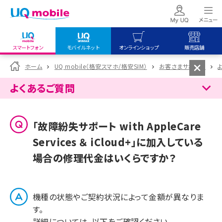
スマートフォン
モバイルネット
オンラインショップ
販売店舗
my UQ WiMAX
UQ mobile
UQ mobile
ホーム
UQ mobile（格安スマホ/格安SIM）
お客さまサポート
UQ WiMAX ご契約の方
オンラインショップ
販売店舗
よくあるご質問
My UQ mobile
UQ WiMAX
UQ WiMAX
UQ mobile ご契約の方
オンラインショップ
販売店舗
「故障紛失サポート with AppleCare
UQ mobile
Services ＆ iCloud+」に加入している
データチャージサイト
場合の修理代金はいくらですか？
機種の状態やご契約状況によって金額が異なりま
す。
詳細については、以下をご確認ください。