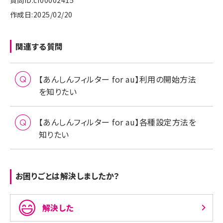
質問ID:cf00002415
ことができます。
作成日:2025/02/20
スクリーンタイム（iOS）についてはこちら
ファミリーリンク（Androidスマートフォン機能）
ファミリーリンクは、Androidスマートフォンで利用でき
関連する質問
るGoogleの機能です。
お子さまのスマートフォンのつかい過ぎを防ぎ、使用時
間の制限や不適切なサイトの閲覧を制限したり、アプリ
【あんしんフィルター for au】利用の開始方法
の利用やインストールを制限することができます。
を知りたい
ファミリーリンクについてはこちら
【あんしんフィルター for au】各種設定方法を
知りたい
お困りごとは解決しましたか？
解決した