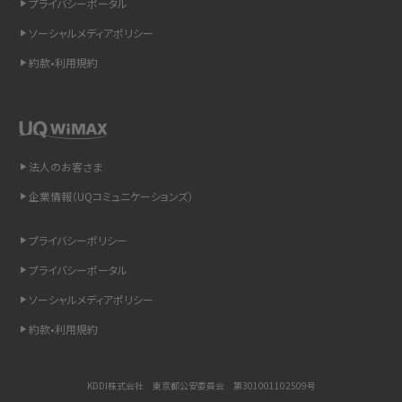
プライバシーポータル
インスタのDMの送り方は？便利機能の使い方や注意点をわかりやすく解説
ソーシャルメディアポリシー
Bluetooth®とは？Wi-Fiとの違いやスマホ・PCとの接続方法を解説
約款•利用規約
LINEで送信取り消しをする方法は？相手に知られるのか、削除との違いも紹介
「iPhoneを探す」の使い方と設定方法を紹介！ブラウザやアプリから探す方法を
詳しく解説
法人のお客さま
企業情報（UQコミュニケーションズ）
Wi-Fiを快適に使うための速度はどれくらい？用途別の目安・回線ごとの平均を
紹介
プライバシーポリシー
LINEの着信音や通知音の設定・変更方法を解説！鳴らない場合の対処法も紹介
プライバシーポータル
ソーシャルメディアポリシー
着信拒否とは？設定方法やブロックした番号の確認方法を解説
約款•利用規約
LINEでブロックされているか確認する方法は？手順や注意点を解説
KDDI株式会社 東京都公安委員会 第301001102509号