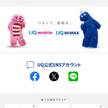
iPhone 16eとiPhone SE（第3世代）の違いは？サイズやスペックを比較して解説
iPhone 16eとiPhone 14を徹底比較！スペック・機能の違いをわかりやすく紹介
iPhone 16シリーズのモデルを比較！価格・サイズ・カメラ性能の違いを徹底解説
iPhone 16とiPhone 15の違いは？カメラ・スペック・機能を徹底比較
iPhoneの機種変更のやり方は？事前準備・手順やデータ移行方法をわかりやす
UQ公式SNSアカウント
く解説
スマホが高い理由は？購入費用を抑える方法や端末を選ぶ時の注意点を解説！
Androidスマホとは？特徴やメリット・デメリット、おススメ機種を紹介
選べる通信ブランド
高校生にスマホ制限は必要？所持率やメリット・デメリットを詳しく紹介