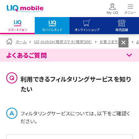
スマートフォン
モバイルネット
オンラインショップ
販売店舗
my UQ WiMAX
UQ mobile
UQ mobile
ホーム
UQ mobile（格安スマホ/格安SIM）
お客さまサポート
UQ WiMAX ご契約の方
オンラインショップ
販売店舗
よくあるご質問
My UQ mobile
UQ WiMAX
UQ WiMAX
UQ mobile ご契約の方
オンラインショップ
販売店舗
利用できるフィルタリングサービスを知り
UQ mobile
たい
データチャージサイト
フィルタリングサービスについては、以下をご確認く
ださい。