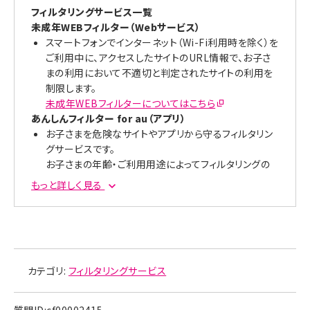
フィルタリングサービス一覧
未成年WEBフィルター（Webサービス）
スマートフォンでインターネット（Wi-Fi利用時を除く）を
ご利用中に、アクセスしたサイトのURL情報で、お子さ
まの利用において不適切と判定されたサイトの利用を
制限します。
未成年WEBフィルターについてはこちら
あんしんフィルター for au（アプリ）
お子さまを危険なサイトやアプリから守るフィルタリン
グサービスです。
お子さまの年齢・ご利用用途によってフィルタリングの
強度を設定できます。
もっと詳しく見る
さらに、利用時間帯の設定もできるので、つかいすぎも
防ぎます。
スマートフォン、iPhone、iPadはこちら
ケータイ（4G LTE）はこちら
スクリーンタイム（iOS機能）
カテゴリ:
スクリーンタイムはiOS12以降でご利用いただける
フィルタリングサービス
iPhoneの機能です。
お子さまのiPhoneの利用時間を細かく管理・確認する