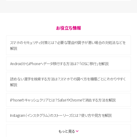
お役立ち情報
スマホのセキュリティ対策とは？必要な理由や調子が悪い場合の対処法などを
解説
AndroidからiPhoneへデータ移行する方法は？「iOSに移行」を解説
読めない漢字を検索する方法は？スマホでの調べ方を機種ごとにわかりやすく
解説
iPhoneのキャッシュクリアとは？SafariやChromeで消去する方法を解説
Instagram（インスタグラム）のストーリーズとは？使い方や見方を解説
ASMRとは？初心者向けの代表ジャンルや楽しみ方を解説
もっと見る