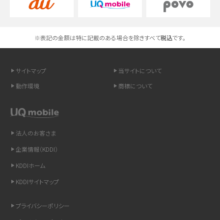
スマホのネット通信速度が遅い原因は？すぐできる対処法や見直すポイントを解
説
※表記の金額は特に記載のある場合を除きすべて
税込
です。
スマホや携帯端末の通信速度制限とは？回避のコツや解除のタイミング・方法
を解説
サイトマップ
当サイトについて
LINEの引き継ぎ方法は？対象データや事前準備・条件・注意点などを解説
動作環境
商標について
LINEの通知がこない時の原因と対処法9選！設定の確認手順も解説
非通知設定とは？184で電話をかける方法やiPhone・Androidの設定を解説
法人のお客さま
企業情報（KDDI）
iCloudの使用容量を減らす9つの方法！使用状況の確認手順も紹介
KDDIホーム
スマホのウィジェットとは？iPhone・Androidの設定方法やおススメを紹介
KDDIサイトマップ
リプライ機能とは？LINE、X（旧Twitter）、Instagram、TikTokで送る方法を解説
プライバシーポリシー