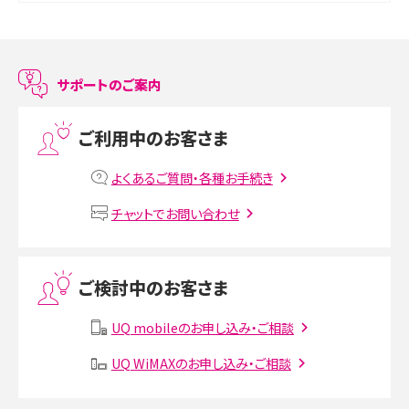
スマホのアラーム設定方法を解説！鳴らない原因と対処法、便利機能も紹介
LINEで友だちを削除する方法は？方法ごとの影響や復活・復元する方法も解説
サポートのご案内
プリペイドSIMとは？種類やメリット・デメリット、利用までの流れを解説
ご利用中のお客さま
MNOとは？MVNOやMVNEとの違いやメリット・デメリットを解説
よくあるご質問・各種お手続き
VPN接続とは？仕組みや必要性、メリット・デメリット、接続方法を解説
チャットでお問い合わせ
Threads（スレッズ）とは？主な機能や登録方法、投稿の仕方を解説
ご検討中のお客さま
Instagram（インスタグラム）でスクショするとバレる？バレるケースや撮り方も解
説
UQ mobileのお申し込み・ご相談
UQ WiMAXのお申し込み・ご相談
SMSとは？料金やできること、注意点や届かない時の対処法を解説
Discord（ディスコード）とは？使い方や用語の意味、便利な機能を解説