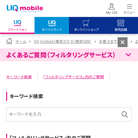
スマートフォン
モバイルネット
オンラインショップ
販売店舗
my UQ WiMAX
UQ mobile
UQ mobile
ホーム
UQ mobile（格安スマホ/格安SIM）
お客さまサポート
UQ WiMAX ご契約の方
オンラインショップ
販売店舗
よくあるご質問（フィルタリングサービス）
My UQ mobile
UQ WiMAX
UQ WiMAX
UQ mobile ご契約の方
オンラインショップ
販売店舗
キーワード検索
「フィルタリングサービス」内のご質問
UQ mobile
データチャージサイト
キーワード検索
「フィルタリングサービス」内のご質問