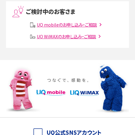
Threads（スレッズ）とは？主な機能や登録方法、投稿の仕方を解説
ご検討中のお客さま
Instagram（インスタグラム）でスクショするとバレる？バレるケースや撮り方も解
説
UQ mobileのお申し込み・ご相談
UQ WiMAXのお申し込み・ご相談
SMSとは？料金やできること、注意点や届かない時の対処法を解説
Discord（ディスコード）とは？使い方や用語の意味、便利な機能を解説
iPhone 16eとiPhone SE（第3世代）の違いは？サイズやスペックを比較して解説
iPhone 16eとiPhone 14を徹底比較！スペック・機能の違いをわかりやすく紹介
iPhone 16シリーズのモデルを比較！価格・サイズ・カメラ性能の違いを徹底解説
iPhone 16とiPhone 15の違いは？カメラ・スペック・機能を徹底比較
iPhoneの機種変更のやり方は？事前準備・手順やデータ移行方法をわかりやす
UQ公式SNSアカウント
く解説