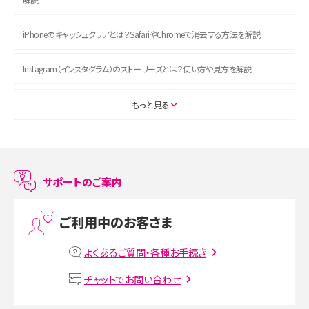
iPhoneのキャッシュクリアとは？SafariやChromeで消去する方法を解説
Instagram（インスタグラム）のストーリーズとは？使い方や見方を解説
ASMRとは？初心者向けの代表ジャンルや楽しみ方を解説
もっと見る
スマホのアラーム設定方法を解説！鳴らない原因と対処法、便利機能も紹介
LINEで友だちを削除する方法は？方法ごとの影響や復活・復元する方法も解説
サポートのご案内
プリペイドSIMとは？種類やメリット・デメリット、利用までの流れを解説
ご利用中のお客さま
MNOとは？MVNOやMVNEとの違いやメリット・デメリットを解説
よくあるご質問・各種お手続き
VPN接続とは？仕組みや必要性、メリット・デメリット、接続方法を解説
チャットでお問い合わせ