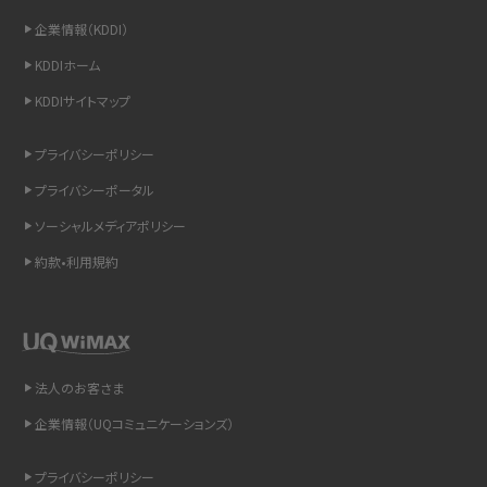
企業情報（KDDI）
iCloudの使用容量を減らす9つの方法！使用状況の確認手順も紹介
KDDIホーム
スマホのウィジェットとは？iPhone・Androidの設定方法やおススメを紹介
KDDIサイトマップ
リプライ機能とは？LINE、X（旧Twitter）、Instagram、TikTokで送る方法を解説
プライバシーポリシー
プライバシーポータル
インスタのDMの送り方は？便利機能の使い方や注意点をわかりやすく解説
ソーシャルメディアポリシー
Bluetooth®とは？Wi-Fiとの違いやスマホ・PCとの接続方法を解説
約款•利用規約
LINEで送信取り消しをする方法は？相手に知られるのか、削除との違いも紹介
「iPhoneを探す」の使い方と設定方法を紹介！ブラウザやアプリから探す方法を
詳しく解説
法人のお客さま
企業情報（UQコミュニケーションズ）
Wi-Fiを快適に使うための速度はどれくらい？用途別の目安・回線ごとの平均を
紹介
プライバシーポリシー