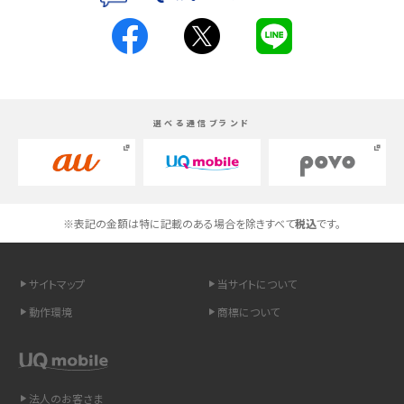
スマホが高い理由は？購入費用を抑える方法や端末を選ぶ時の注意点を解説！
Androidスマホとは？特徴やメリット・デメリット、おススメ機種を紹介
選べる通信ブランド
高校生にスマホ制限は必要？所持率やメリット・デメリットを詳しく紹介
スマホのネット通信速度が遅い原因は？すぐできる対処法や見直すポイントを解
説
※表記の金額は特に記載のある場合を除きすべて
税込
です。
スマホや携帯端末の通信速度制限とは？回避のコツや解除のタイミング・方法
を解説
サイトマップ
当サイトについて
LINEの引き継ぎ方法は？対象データや事前準備・条件・注意点などを解説
動作環境
商標について
LINEの通知がこない時の原因と対処法9選！設定の確認手順も解説
非通知設定とは？184で電話をかける方法やiPhone・Androidの設定を解説
法人のお客さま