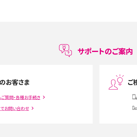
5の違いは？カメラ・スペッ
iPhoneの機種変更のやり方は？事前準備・手順
データ移行方法をわかりやすく解説
メリット・デメリット、お
高校生にスマホ制限は必要？所持率やメリット・
メリットを詳しく紹介
サポートのご案内
度制限とは？回避のコ
LINEの引き継ぎ方法は？対象データや事前準備・
を解説
条件・注意点などを解説
のお客さま
ご
話をかける方法や
iCloudの使用容量を減らす9つの方法！使用状況
るご質問・各種お手続き
解説
の確認手順も紹介
トでお問い合わせ
witter）、
インスタのDMの送り方は？便利機能の使い方や
送る方法を解説
意点をわかりやすく解説