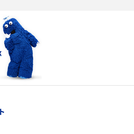
ラ
Wi-Fiを快適に使うための速度はどれくらい？用途
別の目安・回線ごとの平均を紹介
確
LINEでブロックされているか確認する方法は？手
順や注意点を解説
メンションとは？LINE・X・Instagram・Facebook・
TikTokでのやり方を解説
メ
インスタグラムのアカウント削除方法は？利用解除
との違いやバックアップの取り方などを解説
能
スマホのバッテリー交換目安は？状態の確認方法
ト
や劣化の原因、交換にかかる費用も解説
？
iPhoneからAndroidへ乗り換えるメリット・デメリ