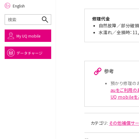
English
修理代金
自然故障／部分破損／
水濡れ／全損時：11,
My UQ mobile
データチャージ
参考
預かり修理の
auをご利用の
UQ mobil
カテゴリ:
その他補償サ