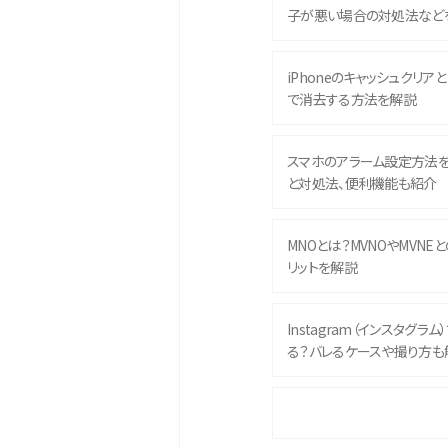
子が悪い場合の対処法など
iPhoneのキャッシュクリアとは
で消去する方法を解説
スマホのアラーム設定方法
と対処法、便利機能も紹介
MNOとは？MVNOやMVNE
リットを解説
Instagram（インスタグラ
る？バレるケースや撮り方も
iPhone 16eとiPhone 
イズやスペックを比較して解