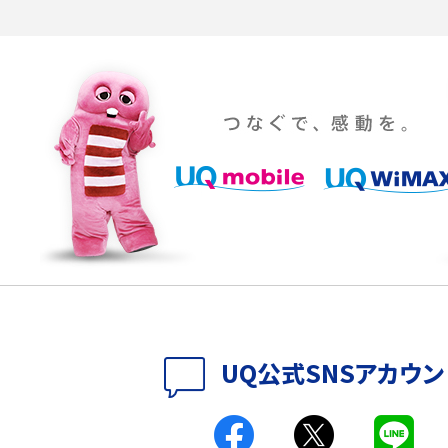
る方法は？相手に知られ
「iPhoneを探す」の使い方と設定方法を紹介！ブ
ウザやアプリから探す方法を詳しく解説
設定・変更方法を解説！
着信拒否とは？設定方法やブロックした番号の
介
認方法を解説
プ設定方法や空き容量が
ASMRとは？意味や動画の種類、楽しみ方を紹介
特典は？料金プランやメリッ
スマホの位置情報機能とは？有効にした場合の
説
リットや注意点などを解説
方法・解除に向けた工
インスタグラムとは？登録や投稿の方法、基本機
UQ公式SNSアカウン
をわかりやすく解説
メリットやAndroid
パケット通信料とは？どのようなサービスがある