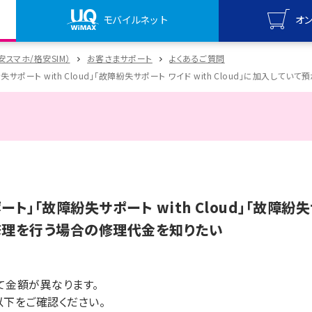
モバイルネット
オ
UQ mo
格安スマホ/格安SIM）
お客さまサポート
よくあるご質問
オンライ
サポート with Cloud」「故障紛失サポート ワイド with Cloud」に加入し
UQ Wi
オンライ
ト」「故障紛失サポート with Cloud」「故障紛失サ
修理を行う場合の修理代金を知りたい
て金額が異なります。
以下をご確認ください。