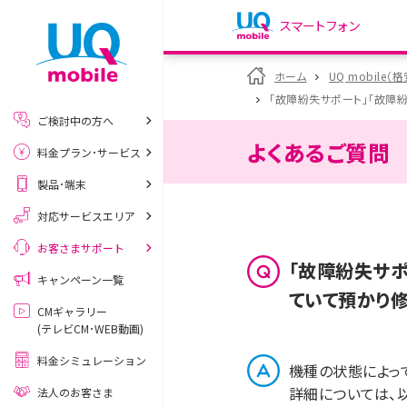
スマートフォン
my UQ WiMAX
ホーム
UQ mobile（
UQ WiMAX ご契約の方
「故障紛失サポート」「故障紛失
ご検討中の方へ
My UQ mobile
よくあるご質問
料金プラン･サービス
UQ mobile ご契約の方
製品･端末
UQ mobile
データチャージサイト
対応サービスエリア
お客さまサポート
「故障紛失サポー
キャンペーン一覧
ていて預かり
CMギャラリー
(テレビCM･WEB動画)
料金シミュレーション
機種の状態によっ
詳細については、
法人のお客さま