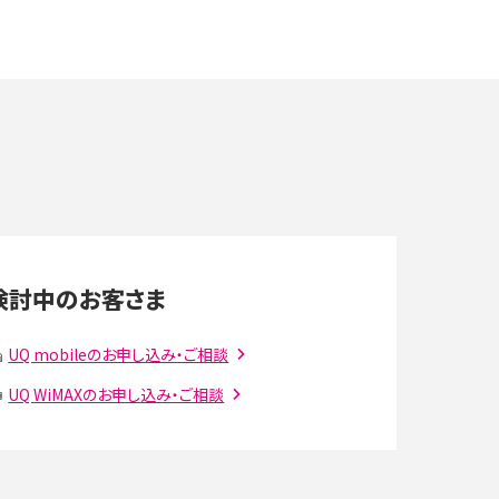
や
スマホが高い理由は？購入費用を抑える方法や端
末を選ぶ時の注意点を解説！
デ
スマホのネット通信速度が遅い原因は？すぐできる
対処法や見直すポイントを解説
LINEの通知がこない時の原因と対処法9選！設定
の確認手順も解説
検討中のお客さま
スマホのウィジェットとは？iPhone・Androidの設
UQ mobileのお申し込み・ご相談
定方法やおススメを紹介
UQ WiMAXのお申し込み・ご相談
注
Bluetooth®とは？Wi-Fiとの違いやスマホ・PCとの
接続方法を解説