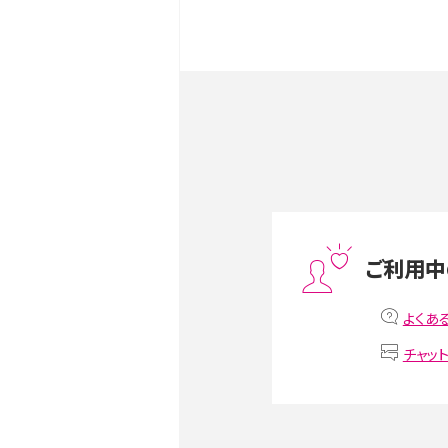
iPhone 16とiPhone 1
ク・機能を徹底比較
Androidスマホとは？特徴や
ススメ機種を紹介
スマホや携帯端末の通信速
ツや解除のタイミング・方法
ご利用中
非通知設定とは？184で電
よくあ
iPhone・Androidの設定を
チャッ
リプライ機能とは？LINE、X（旧T
Instagram、TikTokで