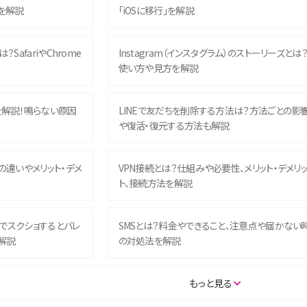
を解説
「iOSに移行」を解説
？SafariやChrome
Instagram（インスタグラム）のストーリーズとは
使い方や見方を解説
を解説！鳴らない原因
LINEで友だちを削除する方法は？方法ごとの影
や復活・復元する方法も解説
との違いやメリット・デメ
VPN接続とは？仕組みや必要性、メリット・デメリ
ト、接続方法を解説
ム）でスクショするとバレ
SMSとは？料金やできること、注意点や届かない
解説
の対処法を解説
SE（第3世代）の違いは？サ
iPhone 16eとiPhone 14を徹底比較！スペック・
もっと見る
説
能の違いをわかりやすく紹介