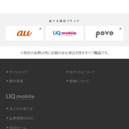
Androidスマホとは？特徴やメリット・デメリット、おススメ機種を紹介
選べる通信ブランド
高校生にスマホ制限は必要？所持率やメリット・デメリットを詳しく紹介
スマホのネット通信速度が遅い原因は？すぐできる対処法や見直すポイントを解
説
※表記の金額は特に記載のある場合を除きすべて
税込
です。
スマホや携帯端末の通信速度制限とは？回避のコツや解除のタイミング・方法
を解説
サイトマップ
当サイトについて
LINEの引き継ぎ方法は？対象データや事前準備・条件・注意点などを解説
動作環境
商標について
LINEの通知がこない時の原因と対処法9選！設定の確認手順も解説
非通知設定とは？184で電話をかける方法やiPhone・Androidの設定を解説
法人のお客さま
企業情報（KDDI）
iCloudの使用容量を減らす9つの方法！使用状況の確認手順も紹介
KDDIホーム