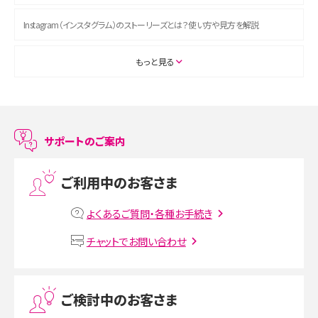
Instagram（インスタグラム）のストーリーズとは？使い方や見方を解説
ASMRとは？初心者向けの代表ジャンルや楽しみ方を解説
もっと見る
スマホのアラーム設定方法を解説！鳴らない原因と対処法、便利機能も紹介
LINEで友だちを削除する方法は？方法ごとの影響や復活・復元する方法も解説
サポートのご案内
プリペイドSIMとは？種類やメリット・デメリット、利用までの流れを解説
ご利用中のお客さま
MNOとは？MVNOやMVNEとの違いやメリット・デメリットを解説
よくあるご質問・各種お手続き
VPN接続とは？仕組みや必要性、メリット・デメリット、接続方法を解説
チャットでお問い合わせ
Threads（スレッズ）とは？主な機能や登録方法、投稿の仕方を解説
ご検討中のお客さま
Instagram（インスタグラム）でスクショするとバレる？バレるケースや撮り方も解