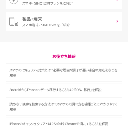
スマホ・SIM
ご契約プランをご紹介
製品・端末
スマホ端末、
SIM・eSIMをご紹介
お役立ち情報
スマホのセキュリティ対策とは？必要な理由や調子が悪い場合の対処法などを
解説
AndroidからiPhoneへデータ移行する方法は？「iOSに移行」を解説
読めない漢字を検索する方法は？スマホでの調べ方を機種ごとにわかりやすく
解説
iPhoneのキャッシュクリアとは？SafariやChromeで消去する方法を解説