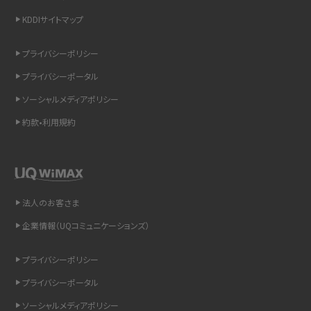
スマホのウィジェットとは？iPhone・Androidの設定方法やおススメを紹介
KDDIサイトマップ
リプライ機能とは？LINE、X（旧Twitter）、Instagram、TikTokで送る方法を解説
プライバシーポリシー
プライバシーポータル
インスタのDMの送り方は？便利機能の使い方や注意点をわかりやすく解説
ソーシャルメディアポリシー
Bluetooth®とは？Wi-Fiとの違いやスマホ・PCとの接続方法を解説
約款•利用規約
LINEで送信取り消しをする方法は？相手に知られるのか、削除との違いも紹介
「iPhoneを探す」の使い方と設定方法を紹介！ブラウザやアプリから探す方法を
詳しく解説
法人のお客さま
企業情報（UQコミュニケーションズ）
Wi-Fiを快適に使うための速度はどれくらい？用途別の目安・回線ごとの平均を
紹介
プライバシーポリシー
LINEの着信音や通知音の設定・変更方法を解説！鳴らない場合の対処法も紹介
プライバシーポータル
ソーシャルメディアポリシー