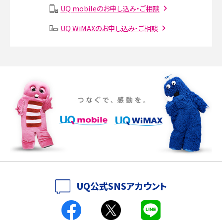
説
UQ mobileのお申し込み・ご相談
UQ WiMAXのお申し込み・ご相談
SMSとは？料金やできること、注意点や届かない時の対処法を解説
Discord（ディスコード）とは？使い方や用語の意味、便利な機能を解説
iPhone 16eとiPhone SE（第3世代）の違いは？サイズやスペックを比較して解説
iPhone 16eとiPhone 14を徹底比較！スペック・機能の違いをわかりやすく紹介
iPhone 16シリーズのモデルを比較！価格・サイズ・カメラ性能の違いを徹底解説
iPhone 16とiPhone 15の違いは？カメラ・スペック・機能を徹底比較
iPhoneの機種変更のやり方は？事前準備・手順やデータ移行方法をわかりやす
UQ公式SNSアカウント
く解説
スマホが高い理由は？購入費用を抑える方法や端末を選ぶ時の注意点を解説！