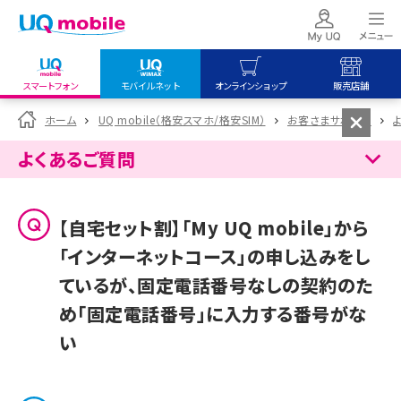
スマートフォン
モバイルネット
オンラインショップ
販売店舗
my UQ WiMAX
UQ mobile
UQ mobile
ホーム
UQ mobile（格安スマホ/格安SIM）
お客さまサポート
UQ WiMAX ご契約の方
オンラインショップ
販売店舗
よくあるご質問
My UQ mobile
UQ WiMAX
UQ WiMAX
UQ mobile ご契約の方
オンラインショップ
販売店舗
【自宅セット割】「My UQ mobile」から
UQ mobile
「インターネットコース」の申し込みをし
データチャージサイト
ているが、固定電話番号なしの契約のた
め「固定電話番号」に入力する番号がな
い