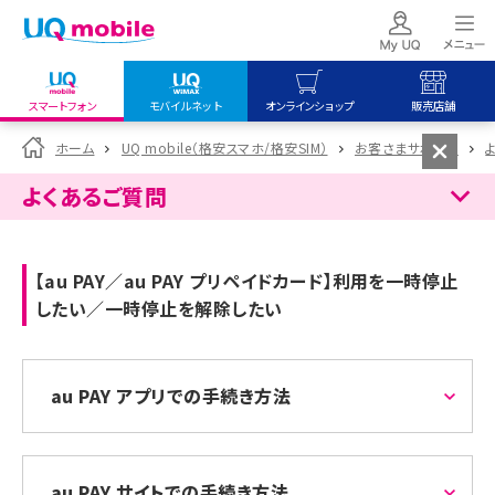
スマートフォン
モバイルネット
オンラインショップ
販売店舗
my UQ WiMAX
UQ mobile
UQ mobile
ホーム
UQ mobile（格安スマホ/格安SIM）
お客さまサポート
UQ WiMAX ご契約の方
オンラインショップ
販売店舗
よくあるご質問
My UQ mobile
UQ WiMAX
UQ WiMAX
UQ mobile ご契約の方
オンラインショップ
販売店舗
【au PAY／au PAY プリペイドカード】利用を一時停止
UQ mobile
したい／一時停止を解除したい
データチャージサイト
au PAY アプリでの手続き方法
au PAY サイトでの手続き方法