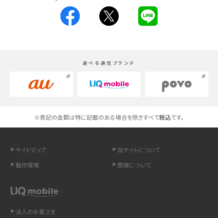
スマホが高い理由は？購入費用を抑える方法や端末を選ぶ時の注意点を解説！
Androidスマホとは？特徴やメリット・デメリット、おススメ機種を紹介
選べる通信ブランド
高校生にスマホ制限は必要？所持率やメリット・デメリットを詳しく紹介
スマホのネット通信速度が遅い原因は？すぐできる対処法や見直すポイントを解
説
※表記の金額は特に記載のある場合を除きすべて
税込
です。
スマホや携帯端末の通信速度制限とは？回避のコツや解除のタイミング・方法
を解説
サイトマップ
当サイトについて
LINEの引き継ぎ方法は？対象データや事前準備・条件・注意点などを解説
動作環境
商標について
LINEの通知がこない時の原因と対処法9選！設定の確認手順も解説
非通知設定とは？184で電話をかける方法やiPhone・Androidの設定を解説
法人のお客さま