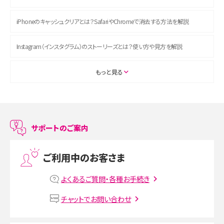
iPhoneのキャッシュクリアとは？SafariやChromeで消去する方法を解説
Instagram（インスタグラム）のストーリーズとは？使い方や見方を解説
ASMRとは？初心者向けの代表ジャンルや楽しみ方を解説
もっと見る
スマホのアラーム設定方法を解説！鳴らない原因と対処法、便利機能も紹介
LINEで友だちを削除する方法は？方法ごとの影響や復活・復元する方法も解説
サポートのご案内
プリペイドSIMとは？種類やメリット・デメリット、利用までの流れを解説
ご利用中のお客さま
MNOとは？MVNOやMVNEとの違いやメリット・デメリットを解説
よくあるご質問・各種お手続き
VPN接続とは？仕組みや必要性、メリット・デメリット、接続方法を解説
チャットでお問い合わせ
Threads（スレッズ）とは？主な機能や登録方法、投稿の仕方を解説