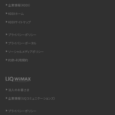
企業情報（KDDI）
iCloudの使用容量を減らす9つの方法！使用状況の確認手順も紹介
KDDIホーム
スマホのウィジェットとは？iPhone・Androidの設定方法やおススメを紹介
KDDIサイトマップ
リプライ機能とは？LINE、X（旧Twitter）、Instagram、TikTokで送る方法を解説
プライバシーポリシー
プライバシーポータル
インスタのDMの送り方は？便利機能の使い方や注意点をわかりやすく解説
ソーシャルメディアポリシー
Bluetooth®とは？Wi-Fiとの違いやスマホ・PCとの接続方法を解説
約款•利用規約
LINEで送信取り消しをする方法は？相手に知られるのか、削除との違いも紹介
「iPhoneを探す」の使い方と設定方法を紹介！ブラウザやアプリから探す方法を
詳しく解説
法人のお客さま
企業情報（UQコミュニケーションズ）
Wi-Fiを快適に使うための速度はどれくらい？用途別の目安・回線ごとの平均を
紹介
プライバシーポリシー