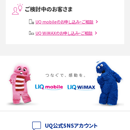
ご検討中のお客さま
Instagram（インスタグラム）でスクショするとバレる？バレるケースや撮り方も解
説
UQ mobileのお申し込み・ご相談
UQ WiMAXのお申し込み・ご相談
SMSとは？料金やできること、注意点や届かない時の対処法を解説
Discord（ディスコード）とは？使い方や用語の意味、便利な機能を解説
iPhone 16eとiPhone SE（第3世代）の違いは？サイズやスペックを比較して解説
iPhone 16eとiPhone 14を徹底比較！スペック・機能の違いをわかりやすく紹介
iPhone 16シリーズのモデルを比較！価格・サイズ・カメラ性能の違いを徹底解説
iPhone 16とiPhone 15の違いは？カメラ・スペック・機能を徹底比較
iPhoneの機種変更のやり方は？事前準備・手順やデータ移行方法をわかりやす
UQ公式SNSアカウント
く解説