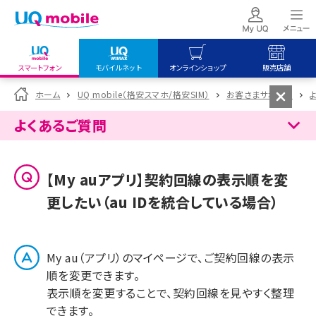
スマートフォン
モバイルネット
オンラインショップ
販売店舗
my UQ WiMAX
UQ mobile
UQ mobile
ホーム
UQ mobile（格安スマホ/格安SIM）
お客さまサポート
UQ WiMAX ご契約の方
オンラインショップ
販売店舗
よくあるご質問
My UQ mobile
UQ WiMAX
UQ WiMAX
UQ mobile ご契約の方
オンラインショップ
販売店舗
【My auアプリ】契約回線の表示順を変
UQ mobile
更したい（au IDを統合している場合）
データチャージサイト
My au（アプリ）のマイページで、ご契約回線の表示
順を変更できます。
表示順を変更することで、契約回線を見やすく整理
できます。