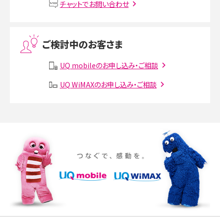
VPN接続とは？仕組みや必要性、メリット・デメリット、接続方法を解説
チャットでお問い合わせ
Threads（スレッズ）とは？主な機能や登録方法、投稿の仕方を解説
ご検討中のお客さま
Instagram（インスタグラム）でスクショするとバレる？バレるケースや撮り方も解
説
UQ mobileのお申し込み・ご相談
UQ WiMAXのお申し込み・ご相談
SMSとは？料金やできること、注意点や届かない時の対処法を解説
Discord（ディスコード）とは？使い方や用語の意味、便利な機能を解説
iPhone 16eとiPhone SE（第3世代）の違いは？サイズやスペックを比較して解説
iPhone 16eとiPhone 14を徹底比較！スペック・機能の違いをわかりやすく紹介
iPhone 16シリーズのモデルを比較！価格・サイズ・カメラ性能の違いを徹底解説
iPhone 16とiPhone 15の違いは？カメラ・スペック・機能を徹底比較