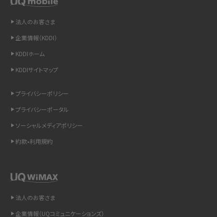
非通知設定とは？184で電話をかける方法やiPhone・Androidの設定を解説
法人のお客さま
企業情報（KDDI）
iCloudの使用容量を減らす9つの方法！使用状況の確認手順も紹介
KDDIホーム
スマホのウィジェットとは？iPhone・Androidの設定方法やおススメを紹介
KDDIサイトマップ
リプライ機能とは？LINE、X（旧Twitter）、Instagram、TikTokで送る方法を解説
プライバシーポリシー
プライバシーポータル
インスタのDMの送り方は？便利機能の使い方や注意点をわかりやすく解説
ソーシャルメディアポリシー
Bluetooth®とは？Wi-Fiとの違いやスマホ・PCとの接続方法を解説
約款•利用規約
LINEで送信取り消しをする方法は？相手に知られるのか、削除との違いも紹介
「iPhoneを探す」の使い方と設定方法を紹介！ブラウザやアプリから探す方法を
詳しく解説
法人のお客さま
企業情報（UQコミュニケーションズ）