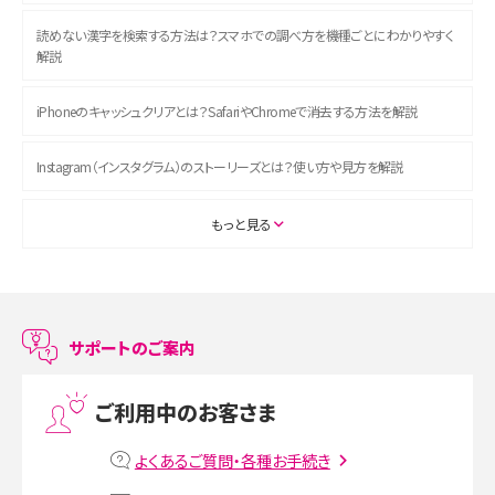
読めない漢字を検索する方法は？スマホでの調べ方を機種ごとにわかりやすく
解説
iPhoneのキャッシュクリアとは？SafariやChromeで消去する方法を解説
Instagram（インスタグラム）のストーリーズとは？使い方や見方を解説
ASMRとは？初心者向けの代表ジャンルや楽しみ方を解説
もっと見る
スマホのアラーム設定方法を解説！鳴らない原因と対処法、便利機能も紹介
LINEで友だちを削除する方法は？方法ごとの影響や復活・復元する方法も解説
サポートのご案内
プリペイドSIMとは？種類やメリット・デメリット、利用までの流れを解説
ご利用中のお客さま
MNOとは？MVNOやMVNEとの違いやメリット・デメリットを解説
よくあるご質問・各種お手続き