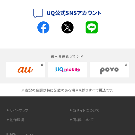
iPhoneの機種変更のやり方は？事前準備・手順やデータ移行方法をわかりやす
UQ公式SNSアカウント
く解説
スマホが高い理由は？購入費用を抑える方法や端末を選ぶ時の注意点を解説！
Androidスマホとは？特徴やメリット・デメリット、おススメ機種を紹介
選べる通信ブランド
高校生にスマホ制限は必要？所持率やメリット・デメリットを詳しく紹介
スマホのネット通信速度が遅い原因は？すぐできる対処法や見直すポイントを解
説
※表記の金額は特に記載のある場合を除きすべて
税込
です。
スマホや携帯端末の通信速度制限とは？回避のコツや解除のタイミング・方法
を解説
サイトマップ
当サイトについて
LINEの引き継ぎ方法は？対象データや事前準備・条件・注意点などを解説
動作環境
商標について
LINEの通知がこない時の原因と対処法9選！設定の確認手順も解説