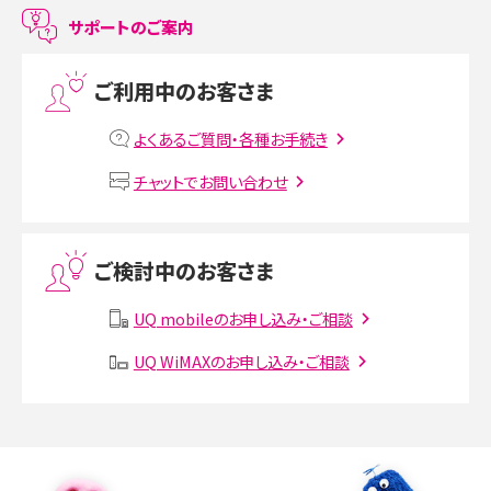
LINEで友だちを削除する方法は？方法ごとの影響や復活・復元する方法も解説
サポートのご案内
プリペイドSIMとは？種類やメリット・デメリット、利用までの流れを解説
ご利用中のお客さま
MNOとは？MVNOやMVNEとの違いやメリット・デメリットを解説
よくあるご質問・各種お手続き
VPN接続とは？仕組みや必要性、メリット・デメリット、接続方法を解説
チャットでお問い合わせ
Threads（スレッズ）とは？主な機能や登録方法、投稿の仕方を解説
ご検討中のお客さま
Instagram（インスタグラム）でスクショするとバレる？バレるケースや撮り方も解
説
UQ mobileのお申し込み・ご相談
UQ WiMAXのお申し込み・ご相談
SMSとは？料金やできること、注意点や届かない時の対処法を解説
Discord（ディスコード）とは？使い方や用語の意味、便利な機能を解説
iPhone 16eとiPhone SE（第3世代）の違いは？サイズやスペックを比較して解説