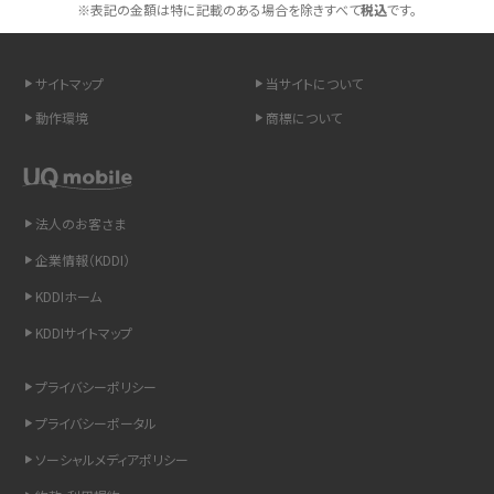
※表記の金額は特に記載のある場合を除きすべて
税込
です。
スマホや携帯端末の通信速度制限とは？回避のコツや解除のタイミング・方法
を解説
サイトマップ
当サイトについて
LINEの引き継ぎ方法は？対象データや事前準備・条件・注意点などを解説
動作環境
商標について
LINEの通知がこない時の原因と対処法9選！設定の確認手順も解説
非通知設定とは？184で電話をかける方法やiPhone・Androidの設定を解説
法人のお客さま
企業情報（KDDI）
iCloudの使用容量を減らす9つの方法！使用状況の確認手順も紹介
KDDIホーム
スマホのウィジェットとは？iPhone・Androidの設定方法やおススメを紹介
KDDIサイトマップ
リプライ機能とは？LINE、X（旧Twitter）、Instagram、TikTokで送る方法を解説
プライバシーポリシー
プライバシーポータル
インスタのDMの送り方は？便利機能の使い方や注意点をわかりやすく解説
ソーシャルメディアポリシー
Bluetooth®とは？Wi-Fiとの違いやスマホ・PCとの接続方法を解説