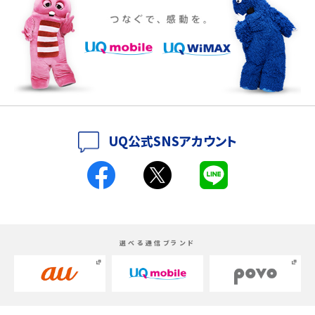
iPhone 16eとiPhone 14を徹底比較！スペック・機能の違いをわかりやすく紹介
iPhone 16シリーズのモデルを比較！価格・サイズ・カメラ性能の違いを徹底解説
iPhone 16とiPhone 15の違いは？カメラ・スペック・機能を徹底比較
iPhoneの機種変更のやり方は？事前準備・手順やデータ移行方法をわかりやす
UQ公式SNSアカウント
く解説
スマホが高い理由は？購入費用を抑える方法や端末を選ぶ時の注意点を解説！
Androidスマホとは？特徴やメリット・デメリット、おススメ機種を紹介
選べる通信ブランド
高校生にスマホ制限は必要？所持率やメリット・デメリットを詳しく紹介
スマホのネット通信速度が遅い原因は？すぐできる対処法や見直すポイントを解
説