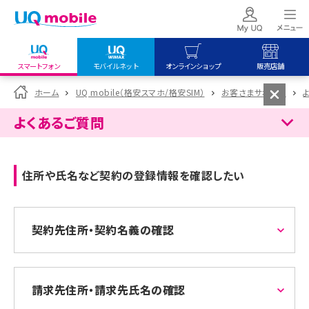
スマートフォン
モバイルネット
オンラインショップ
販売店舗
my UQ WiMAX
UQ mobile
UQ mobile
ホーム
UQ mobile（格安スマホ/格安SIM）
お客さまサポート
UQ WiMAX ご契約の方
オンラインショップ
販売店舗
よくあるご質問
My UQ mobile
UQ WiMAX
UQ WiMAX
UQ mobile ご契約の方
オンラインショップ
販売店舗
住所や氏名など契約の登録情報を確認したい
UQ mobile
データチャージサイト
契約先住所・契約名義の確認
請求先住所・請求先氏名の確認