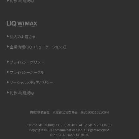
約款•利用規約
LINEで送信取り消しをする方法は？相手に知られるのか、削除との違いも紹介
「iPhoneを探す」の使い方と設定方法を紹介！ブラウザやアプリから探す方法を
詳しく解説
法人のお客さま
企業情報（UQコミュニケーションズ）
Wi-Fiを快適に使うための速度はどれくらい？用途別の目安・回線ごとの平均を
紹介
プライバシーポリシー
LINEの着信音や通知音の設定・変更方法を解説！鳴らない場合の対処法も紹介
プライバシーポータル
ソーシャルメディアポリシー
着信拒否とは？設定方法やブロックした番号の確認方法を解説
約款•利用規約
LINEでブロックされているか確認する方法は？手順や注意点を解説
KDDI株式会社 東京都公安委員会 第301001102509号
iCloudとは？バックアップ設定方法や空き容量が足りない時の対処法を紹介
COPYRIGHT © KDDI CORPORATION, ALL RIGHTS RESERVED.
Copyright © UQ Communications Inc. all rights reserved.
ASMRとは？意味や動画の種類、楽しみ方を紹介
©PINK GACHA&BLUE MUKU