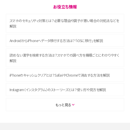
お役立ち情報
スマホのセキュリティ対策とは？必要な理由や調子が悪い場合の対処法などを
解説
AndroidからiPhoneへデータ移行する方法は？「iOSに移行」を解説
読めない漢字を検索する方法は？スマホでの調べ方を機種ごとにわかりやすく
解説
iPhoneのキャッシュクリアとは？SafariやChromeで消去する方法を解説
Instagram（インスタグラム）のストーリーズとは？使い方や見方を解説
ASMRとは？初心者向けの代表ジャンルや楽しみ方を解説
もっと見る
スマホのアラーム設定方法を解説！鳴らない原因と対処法、便利機能も紹介