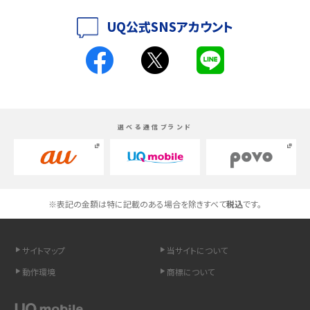
iPhoneの機種変更のやり方は？事前準備・手順やデータ移行方法をわかりやす
UQ公式SNSアカウント
く解説
スマホが高い理由は？購入費用を抑える方法や端末を選ぶ時の注意点を解説！
Androidスマホとは？特徴やメリット・デメリット、おススメ機種を紹介
選べる通信ブランド
高校生にスマホ制限は必要？所持率やメリット・デメリットを詳しく紹介
スマホのネット通信速度が遅い原因は？すぐできる対処法や見直すポイントを解
説
※表記の金額は特に記載のある場合を除きすべて
税込
です。
スマホや携帯端末の通信速度制限とは？回避のコツや解除のタイミング・方法
を解説
サイトマップ
当サイトについて
LINEの引き継ぎ方法は？対象データや事前準備・条件・注意点などを解説
動作環境
商標について
LINEの通知がこない時の原因と対処法9選！設定の確認手順も解説