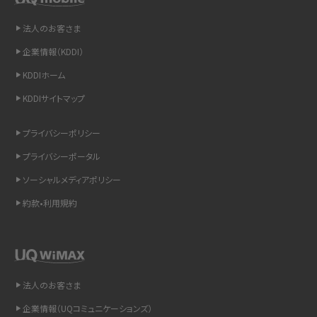
非通知設定とは？184で電話をかける方法やiPhone・Androidの設定を解説
法人のお客さま
企業情報（KDDI）
iCloudの使用容量を減らす9つの方法！使用状況の確認手順も紹介
KDDIホーム
スマホのウィジェットとは？iPhone・Androidの設定方法やおススメを紹介
KDDIサイトマップ
リプライ機能とは？LINE、X（旧Twitter）、Instagram、TikTokで送る方法を解説
プライバシーポリシー
プライバシーポータル
インスタのDMの送り方は？便利機能の使い方や注意点をわかりやすく解説
ソーシャルメディアポリシー
Bluetooth®とは？Wi-Fiとの違いやスマホ・PCとの接続方法を解説
約款•利用規約
LINEで送信取り消しをする方法は？相手に知られるのか、削除との違いも紹介
「iPhoneを探す」の使い方と設定方法を紹介！ブラウザやアプリから探す方法を
詳しく解説
法人のお客さま
企業情報（UQコミュニケーションズ）
Wi-Fiを快適に使うための速度はどれくらい？用途別の目安・回線ごとの平均を