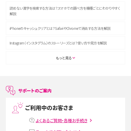
読めない漢字を検索する方法は？スマホでの調べ方を機種ごとにわかりやすく
解説
iPhoneのキャッシュクリアとは？SafariやChromeで消去する方法を解説
Instagram（インスタグラム）のストーリーズとは？使い方や見方を解説
ASMRとは？初心者向けの代表ジャンルや楽しみ方を解説
もっと見る
スマホのアラーム設定方法を解説！鳴らない原因と対処法、便利機能も紹介
LINEで友だちを削除する方法は？方法ごとの影響や復活・復元する方法も解説
サポートのご案内
プリペイドSIMとは？種類やメリット・デメリット、利用までの流れを解説
ご利用中のお客さま
MNOとは？MVNOやMVNEとの違いやメリット・デメリットを解説
よくあるご質問・各種お手続き
VPN接続とは？仕組みや必要性、メリット・デメリット、接続方法を解説