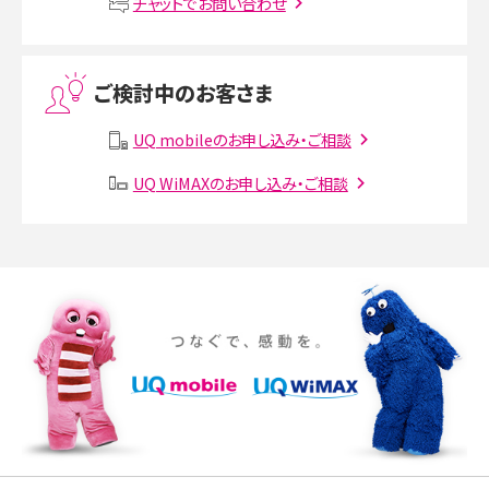
チャットでお問い合わせ
Threads（スレッズ）とは？主な機能や登録方法、投稿の仕方を解説
ご検討中のお客さま
Instagram（インスタグラム）でスクショするとバレる？バレるケースや撮り方も解
説
UQ mobileのお申し込み・ご相談
UQ WiMAXのお申し込み・ご相談
SMSとは？料金やできること、注意点や届かない時の対処法を解説
Discord（ディスコード）とは？使い方や用語の意味、便利な機能を解説
iPhone 16eとiPhone SE（第3世代）の違いは？サイズやスペックを比較して解説
iPhone 16eとiPhone 14を徹底比較！スペック・機能の違いをわかりやすく紹介
iPhone 16シリーズのモデルを比較！価格・サイズ・カメラ性能の違いを徹底解説
iPhone 16とiPhone 15の違いは？カメラ・スペック・機能を徹底比較