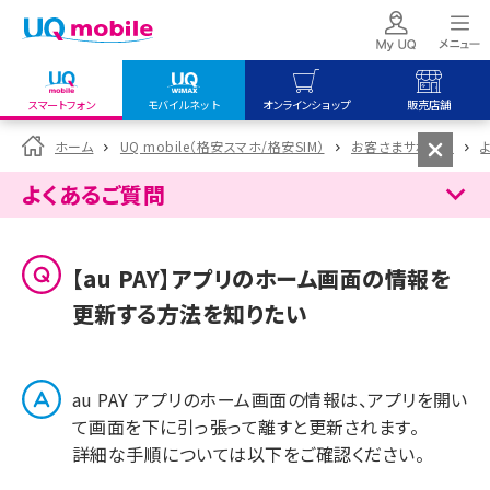
スマートフォン
モバイルネット
オンラインショップ
販売店舗
my UQ WiMAX
UQ mobile
UQ mobile
ホーム
UQ mobile（格安スマホ/格安SIM）
お客さまサポート
UQ WiMAX ご契約の方
オンラインショップ
販売店舗
よくあるご質問
My UQ mobile
UQ WiMAX
UQ WiMAX
UQ mobile ご契約の方
オンラインショップ
販売店舗
【au PAY】アプリのホーム画面の情報を
UQ mobile
更新する方法を知りたい
データチャージサイト
au PAY アプリのホーム画面の情報は、アプリを開い
て画面を下に引っ張って離すと更新されます。
詳細な手順については以下をご確認ください。