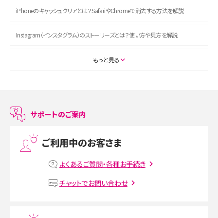
iPhoneのキャッシュクリアとは？SafariやChromeで消去する方法を解説
Instagram（インスタグラム）のストーリーズとは？使い方や見方を解説
ASMRとは？初心者向けの代表ジャンルや楽しみ方を解説
もっと見る
スマホのアラーム設定方法を解説！鳴らない原因と対処法、便利機能も紹介
LINEで友だちを削除する方法は？方法ごとの影響や復活・復元する方法も解説
サポートのご案内
プリペイドSIMとは？種類やメリット・デメリット、利用までの流れを解説
ご利用中のお客さま
MNOとは？MVNOやMVNEとの違いやメリット・デメリットを解説
よくあるご質問・各種お手続き
VPN接続とは？仕組みや必要性、メリット・デメリット、接続方法を解説
チャットでお問い合わせ
Threads（スレッズ）とは？主な機能や登録方法、投稿の仕方を解説