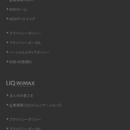
iCloudの使用容量を減らす9つの方法！使用状況の確認手順も紹介
KDDIホーム
スマホのウィジェットとは？iPhone・Androidの設定方法やおススメを紹介
KDDIサイトマップ
リプライ機能とは？LINE、X（旧Twitter）、Instagram、TikTokで送る方法を解説
プライバシーポリシー
プライバシーポータル
インスタのDMの送り方は？便利機能の使い方や注意点をわかりやすく解説
ソーシャルメディアポリシー
Bluetooth®とは？Wi-Fiとの違いやスマホ・PCとの接続方法を解説
約款•利用規約
LINEで送信取り消しをする方法は？相手に知られるのか、削除との違いも紹介
「iPhoneを探す」の使い方と設定方法を紹介！ブラウザやアプリから探す方法を
詳しく解説
法人のお客さま
企業情報（UQコミュニケーションズ）
Wi-Fiを快適に使うための速度はどれくらい？用途別の目安・回線ごとの平均を
紹介
プライバシーポリシー
LINEの着信音や通知音の設定・変更方法を解説！鳴らない場合の対処法も紹介
プライバシーポータル