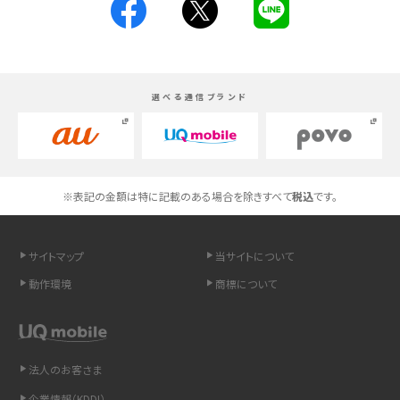
スマホが高い理由は？購入費用を抑える方法や端末を選ぶ時の注意点を解説！
Androidスマホとは？特徴やメリット・デメリット、おススメ機種を紹介
選べる通信ブランド
高校生にスマホ制限は必要？所持率やメリット・デメリットを詳しく紹介
スマホのネット通信速度が遅い原因は？すぐできる対処法や見直すポイントを解
説
※表記の金額は特に記載のある場合を除きすべて
税込
です。
スマホや携帯端末の通信速度制限とは？回避のコツや解除のタイミング・方法
を解説
サイトマップ
当サイトについて
LINEの引き継ぎ方法は？対象データや事前準備・条件・注意点などを解説
動作環境
商標について
LINEの通知がこない時の原因と対処法9選！設定の確認手順も解説
非通知設定とは？184で電話をかける方法やiPhone・Androidの設定を解説
法人のお客さま
企業情報（KDDI）