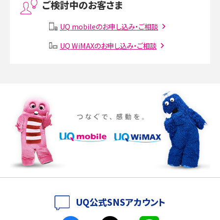
ご検討中のお客さま
Instagram（インスタグラム）でスクショするとバレる？バレるケースや撮り方も解
説
UQ mobileのお申し込み・ご相談
UQ WiMAXのお申し込み・ご相談
SMSとは？料金やできること、注意点や届かない時の対処法を解説
Discord（ディスコード）とは？使い方や用語の意味、便利な機能を解説
iPhone 16eとiPhone SE（第3世代）の違いは？サイズやスペックを比較して解説
iPhone 16eとiPhone 14を徹底比較！スペック・機能の違いをわかりやすく紹介
iPhone 16シリーズのモデルを比較！価格・サイズ・カメラ性能の違いを徹底解説
iPhone 16とiPhone 15の違いは？カメラ・スペック・機能を徹底比較
iPhoneの機種変更のやり方は？事前準備・手順やデータ移行方法をわかりやす
UQ公式SNSアカウント
く解説