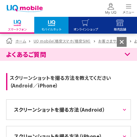
スマートフォン
モバイルネット
オンラインショップ
販売店舗
my UQ WiMAX
UQ mobile
UQ mobile
ホーム
UQ mobile（格安スマホ/格安SIM）
お客さまサポート
UQ WiMAX ご契約の方
オンラインショップ
販売店舗
よくあるご質問
My UQ mobile
UQ WiMAX
UQ WiMAX
UQ mobile ご契約の方
オンラインショップ
販売店舗
スクリーンショットを撮る方法を教えてください
UQ mobile
（Android／iPhone）
データチャージサイト
スクリーンショットを撮る方法（Android）
スクリーンショットを撮る方法（iPhone）