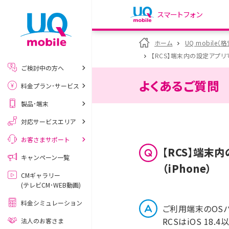
スマートフォン
my UQ WiMAX
ホーム
UQ mobile（
UQ WiMAX ご契約の方
【RCS】端末内の設定アプリで
ご検討中の方へ
My UQ mobile
よくあるご質問
料金プラン･サービス
UQ mobile ご契約の方
製品･端末
UQ mobile
データチャージサイト
対応サービスエリア
お客さまサポート
【RCS】端末
キャンペーン一覧
（iPhone）
CMギャラリー
(テレビCM･WEB動画)
料金シミュレーション
ご利用端末のOSバ
RCSはiOS 1
法人のお客さま