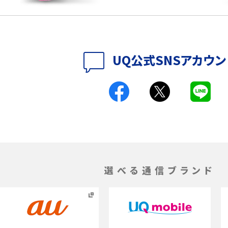
特典は？料金プランやメリッ
スマホの位置情報機能とは？有効にした場合の
説
リットや注意点などを解説
方法・解除に向けた工
インスタグラムとは？登録や投稿の方法、基本機
UQ公式SNSアカウン
をわかりやすく解説
メリットやAndroid
パケット通信料とは？どのようなサービスがある
3Gサービスの終了についても解説
できない理由は？対処法
バックグラウンド通信とは？オンにするメリットや
く解説
メリット、オフにする方法を解説
選べる通信ブランド
 proを比較！サイズやカメ
iPhoneのバッテリー交換の目安は？交換する方
や費用なども解説
タイムラプスとは？撮影するメリットやおススメの