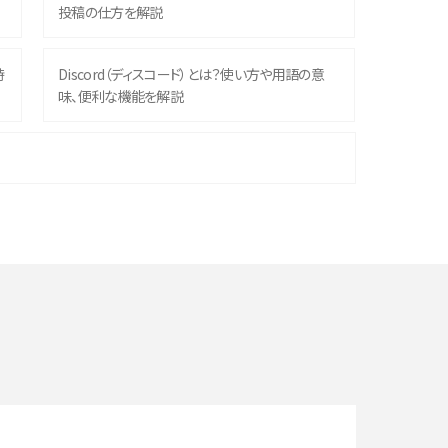
投稿の仕方を解説
時
Discord（ディスコード）とは？使い方や用語の意
味、便利な機能を解説
機
iPhone 16シリーズのモデルを比較！価格・サイズ・
カメラ性能の違いを徹底解説
や
スマホが高い理由は？購入費用を抑える方法や端
末を選ぶ時の注意点を解説！
デ
スマホのネット通信速度が遅い原因は？すぐできる
対処法や見直すポイントを解説
LINEの通知がこない時の原因と対処法9選！設定
の確認手順も解説