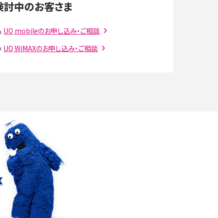
検討中のお客さま
スマホのウィジェットとは？iPhone・Androidの設
UQ mobileのお申し込み・ご相談
定方法やおススメを紹介
UQ WiMAXのお申し込み・ご相談
注
Bluetooth®とは？Wi-Fiとの違いやスマホ・PCとの
接続方法を解説
ラ
Wi-Fiを快適に使うための速度はどれくらい？用途
別の目安・回線ごとの平均を紹介
確
LINEでブロックされているか確認する方法は？手
順や注意点を解説
メンションとは？LINE・X・Instagram・Facebook・
TikTokでのやり方を解説