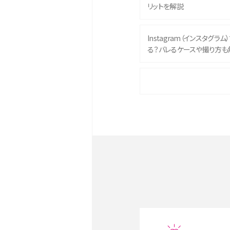
リットを解説
Instagram（インスタグラ
る？バレるケースや撮り方も
iPhone 16eとiPhone 
イズやスペックを比較して解
iPhone 16とiPhone 1
ク・機能を徹底比較
Androidスマホとは？特徴や
ススメ機種を紹介
スマホや携帯端末の通信速
ツや解除のタイミング・方法