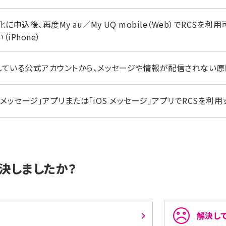
効化に申込後、再度My au／My UQ mobile（Web）でRC
iPhone）
ーしている公式アカウントから、メッセージや情報が配信されない原因
gle メッセージ」アプリまたは「iOS メッセージ」アプリでRCSを
決しましたか？
解決し