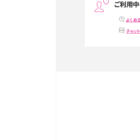
ご利用中
非通知設定とは？184で電
よくあ
iPhone・Androidの設定を
チャッ
リプライ機能とは？LINE、X（旧T
Instagram、TikTokで
LINEで送信取り消しをす
るのか、削除との違いも紹介
LINEの着信音や通知音の
鳴らない場合の対処法も紹
iCloudとは？バックアッ
足りない時の対処法を紹介