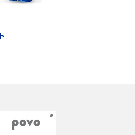
メ
インスタグラムのアカウント削除方法は？利用解除
との違いやバックアップの取り方などを解説
能
スマホのバッテリー交換目安は？状態の確認方法
ト
や劣化の原因、交換にかかる費用も解説
？
iPhoneからAndroidへ乗り換えるメリット・デメリ
ットは？データ移行方法も紹介
デ
Bluetoothがつながらない？原因や対処法、注意
点を紹介
法
ネットワーク利用制限とは？確認方法と「○△×」
の意味を解説
iCloud（アイクラウド）とは？使い方や容量不足時