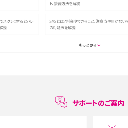
ト、接続方法を解説
ム）でスクショするとバレ
SMSとは？料金やできること、注意点や届かない
解説
の対処法を解説
SE（第3世代）の違いは？サ
iPhone 16eとiPhone 14を徹底比較！スペック・
もっと見る
説
能の違いをわかりやすく紹介
5の違いは？カメラ・スペッ
iPhoneの機種変更のやり方は？事前準備・手順
データ移行方法をわかりやすく解説
メリット・デメリット、お
高校生にスマホ制限は必要？所持率やメリット・
メリットを詳しく紹介
サポートのご案内
度制限とは？回避のコ
LINEの引き継ぎ方法は？対象データや事前準備・
を解説
条件・注意点などを解説