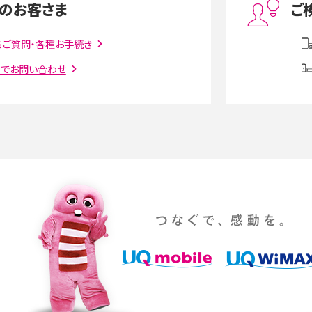
のお客さま
ご
話をかける方法や
iCloudの使用容量を減らす9つの方法！使用状況
るご質問・各種お手続き
解説
の確認手順も紹介
トでお問い合わせ
witter）、
インスタのDMの送り方は？便利機能の使い方や
送る方法を解説
意点をわかりやすく解説
る方法は？相手に知られ
「iPhoneを探す」の使い方と設定方法を紹介！ブ
ウザやアプリから探す方法を詳しく解説
設定・変更方法を解説！
着信拒否とは？設定方法やブロックした番号の
介
認方法を解説
プ設定方法や空き容量が
ASMRとは？意味や動画の種類、楽しみ方を紹介