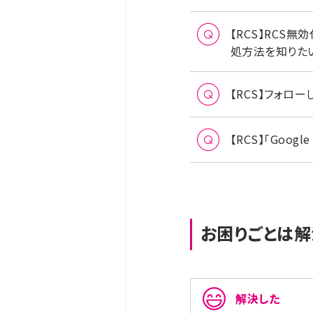
【RCS】RCS無
処方法を知りたい（
【RCS】フォロ
【RCS】「Goo
お困りごとは解
解決した